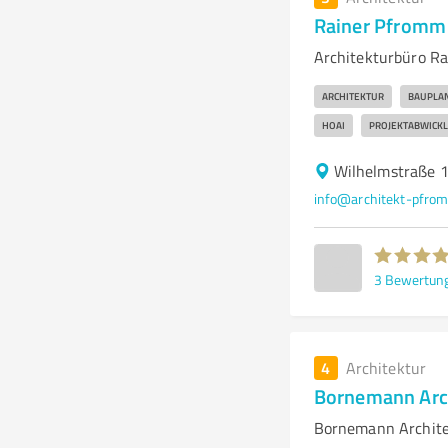
Rainer Pfromm 
Architekturbüro Ra
ARCHITEKTUR
BAUPLA
HOAI
PROJEKTABWICK
Wilhelmstraße 
info@architekt-pfro
3
Bewertun
4
Architektur
Bornemann Arc
Bornemann Architek