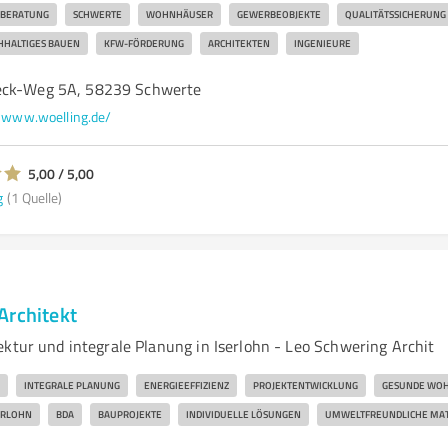
EBERATUNG
SCHWERTE
WOHNHÄUSER
GEWERBEOBJEKTE
QUALITÄTSSICHERUNG
HHALTIGES BAUEN
KFW-FÖRDERUNG
ARCHITEKTEN
INGENIEURE
eck-Weg 5A, 58239 Schwerte
www.woelling.de/
5,00 / 5,00
g
(1 Quelle)
Architekt
ektur und integrale Planung in Iserlohn - Leo Schwering Archit
INTEGRALE PLANUNG
ENERGIEEFFIZIENZ
PROJEKTENTWICKLUNG
GESUNDE WO
ERLOHN
BDA
BAUPROJEKTE
INDIVIDUELLE LÖSUNGEN
UMWELTFREUNDLICHE MAT