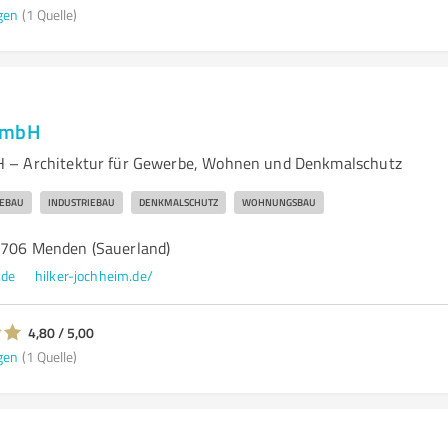
gen
(1 Quelle)
GmbH
 – Architektur für Gewerbe, Wohnen und Denkmalschutz
EBAU
INDUSTRIEBAU
DENKMALSCHUTZ
WOHNUNGSBAU
58706 Menden (Sauerland)
.de
hilker-jochheim.de/
4,80 / 5,00
gen
(1 Quelle)