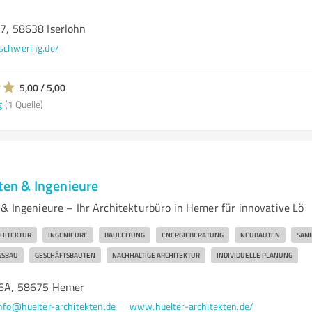
57, 58638 Iserlohn
-schwering.de/
5,00 / 5,00
g
(1 Quelle)
ten & Ingenieure
 & Ingenieure – Ihr Architekturbüro in Hemer für innovative Lö
HITEKTUR
INGENIEURE
BAULEITUNG
ENERGIEBERATUNG
NEUBAUTEN
SAN
SBAU
GESCHÄFTSBAUTEN
NACHHALTIGE ARCHITEKTUR
INDIVIDUELLE PLANUNG
 76A, 58675 Hemer
nfo@huelter-architekten.de
www.huelter-architekten.de/