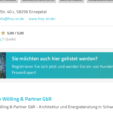
IVE LÖSUNGEN
INDIVIDUELLE ARCHITEKTUR
ARCHITEKTURBÜRO
KUNDENORIENTIERU
Str. 40 c, 58256 Ennepetal
nfo@frey-en.de
www.frey-en.de/
5,00 / 5,00
g
(1 Quelle)
Sie möchten auch hier gelistet werden?
Registrieren Sie sich jetzt und werden Sie ein von Kund
ProvenExpert!
o Wölling & Partner GbR
lling & Partner GbR - Architektur und Energieberatung in Schw