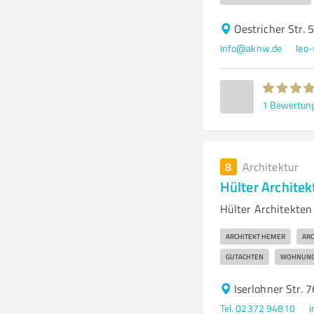
Oestricher Str. 
info@aknw.de
leo
1
Bewertun
8
Architektur
Hülter Architek
Hülter Architekten
ARCHITEKT HEMER
ARC
GUTACHTEN
WOHNUNG
Iserlohner Str.
Tel. 02372 94810
i