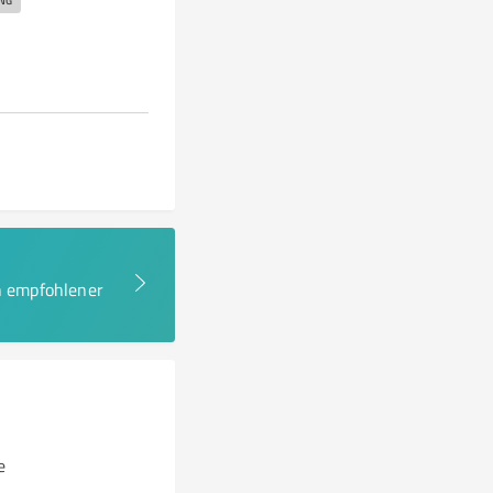
NG
en empfohlener
e