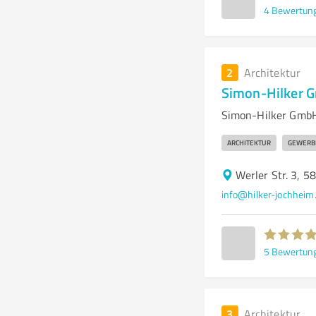
4
Bewertun
2
Architektur
Simon-Hilker 
Simon-Hilker GmbH
ARCHITEKTUR
GEWERB
Werler Str. 3, 
info@hilker-jochheim
5
Bewertun
3
Architektur