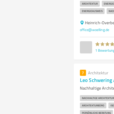
ARCHITEKTUR
ENERGI
ENERGIEAUSWEIS
NAC
Heinrich-Overb
office@woelling.de
1
Bewertun
7
Architektur
Leo Schwering 
Nachhaltige Archit
NACHHALTIGE ARCHITEKTUR
ARCHITEKTURBÜRO
IS
PERSÖNLICHE BERATUNG