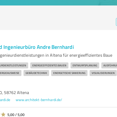
nd Ingenieurbüro Andre Bernhardi
genieurdienstleistungen in Altena für energieeffizientes Baue
URDIENSTLEISTUNGEN
ENERGIEEFFIZIENTES BAUEN
ENTWURFSPLANUNG
AUSFÜHRU
ERGIEAUSWEISE
GEBÄUDETECHNIK
ENERGETISCHE SANIERUNG
VISUALISIERUNGEN
40, 58762 Altena
ardi.de
www.architekt-bernhardi.de/
5,00 / 5,00