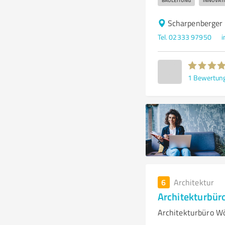
BAULEITUNG
INNOVAT
Scharpenberger 
Tel. 02333 97950
i
1
Bewertun
6
Architektur
Architekturbür
Architekturbüro Wö