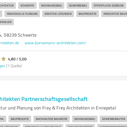
CHITEKTUR
SCHWERTE
WOHNUNGSBAU
GEWERBEBAU
ÖFFENTLICHE GEBÄUDE
INDIVIDUELLE PLANUNG
KREATIVE LÖSUNGEN
BAUPROJEKTE
INNOVATIVE BAU
ERIALIEN
34, 58239 Schwerte
itekten.de
www.bornemann-architekten.com/
4,80 / 5,00
gen
(1 Quelle)
hitekten Partnerschaftsgesellschaft
ktur und Planung von Frey & Frey Architekten in Ennepetal
TAL
BAUPROJEKTE
NACHHALTIGE BAUWEISE
WOHNUNGSBAU
GEWERBEBAUTEN