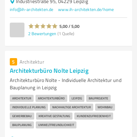
Industriestraße 95, 04229 Leipzig
info@ih-architekten.de
www.ih-architekten.de/home
5,00 / 5,00
2
Bewertungen
(1 Quelle)
5
Architektur
Architekturbüro Nolte Leipzig
Architekturbüro Nolte - Individuelle Architektur und
Bauplanung in Leipzig
ARCHITEKTUR
ARCHITEKTURBÜRO
LEIPZIG
BAUPROJEKTE
INDIVIDUELLE PLANUNG
NACHHALTIGE ARCHITEKTUR
WOHNBAU
GEWERBEBAU
KREATIVE GESTALTUNG
KUNDENZUFRIEDENHEIT
BAUPLANUNG
UMWELTFREUNDLICHKEIT