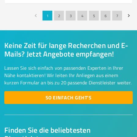
1
2
3
4
5
6
7
Keine Zeit für lange Recherchen und E-
Mails? Jetzt Angebote empfangen!
Lassen Sie sich einfach von passenden Experten in Ihrer
Nähe kontaktieren! Wir leiten Ihr Anliegen aus einem
kurzen Formular an bis zu 20 passende Dienstleister weiter.
SO EINFACH GEHT'S
Finden Sie die beliebtesten