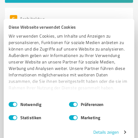
6
Architektur
Octagon Architekturkollektiv Leipzig
Diese Webseite verwendet Cookies
Wir verwenden Cookies, um Inhalte und Anzeigen zu
Interdisziplinäre Architektur- und Stadtplanung in
personalisieren, Funktionen für soziale Medien anbieten zu
Leipzig durch Octagon Kollekt
können und die Zugriffe auf unsere Website zu analysieren.
Außerdem geben wir Informationen zu Ihrer Verwendung
ARCHITEKTUR
STÄDTEBAU
FREIRAUMPLANUNG
INTERDISZIPLINÄR
unserer Website an unsere Partner für soziale Medien,
NACHHALTIGE ARCHITEKTUR
URBANES DESIGN
LEIPZIG
Werbung und Analysen weiter. Unsere Partner führen diese
ARCHITEKTEN
STADTPLANER
KREATIVE LÖSUNGEN
Informationen möglicherweise mit weiteren Daten
zusammen, die Sie ihnen bereitgestellt haben oder die sie im
FUNKTIONALE RÄUME
DIALOGORIENTIERT
Rahmen Ihrer Nutzung der Dienste gesammelt haben.
Lützner Str. 91, 04177 Leipzig
Einwilligungsauswahl
Impressum
|
Datenschutzbestimmungen
Notwendig
Präferenzen
mail@octagon-architekturkollektiv.net
www.octagon-architekturkollektiv.net/
Statistiken
Marketing
5,00 / 5,00
Details zeigen
1
Bewertung
(1 Quelle)