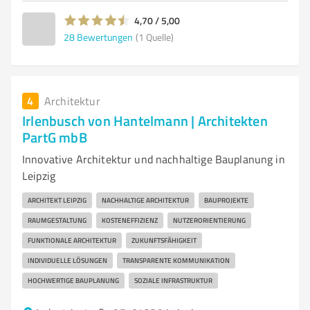
4,70 / 5,00
28
Bewertungen
(1 Quelle)
4
Architektur
Irlenbusch von Hantelmann | Architekten
PartG mbB
Innovative Architektur und nachhaltige Bauplanung in
Leipzig
ARCHITEKT LEIPZIG
NACHHALTIGE ARCHITEKTUR
BAUPROJEKTE
RAUMGESTALTUNG
KOSTENEFFIZIENZ
NUTZERORIENTIERUNG
FUNKTIONALE ARCHITEKTUR
ZUKUNFTSFÄHIGKEIT
INDIVIDUELLE LÖSUNGEN
TRANSPARENTE KOMMUNIKATION
HOCHWERTIGE BAUPLANUNG
SOZIALE INFRASTRUKTUR