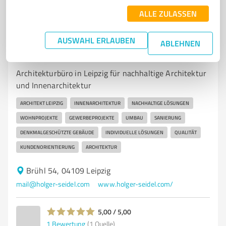
ALLE ZULASSEN
AUSWAHL ERLAUBEN
7
Architektur
ABLEHNEN
HOLGER SEIDEL ARCHITEKTEN.
Architekturbüro in Leipzig für nachhaltige Architektur
und Innenarchitektur
ARCHITEKT LEIPZIG
INNENARCHITEKTUR
NACHHALTIGE LÖSUNGEN
WOHNPROJEKTE
GEWERBEPROJEKTE
UMBAU
SANIERUNG
DENKMALGESCHÜTZTE GEBÄUDE
INDIVIDUELLE LÖSUNGEN
QUALITÄT
KUNDENORIENTIERUNG
ARCHITEKTUR
Brühl 54, 04109 Leipzig
mail@holger-seidel.com
www.holger-seidel.com/
5,00 / 5,00
1
Bewertung
(1 Quelle)