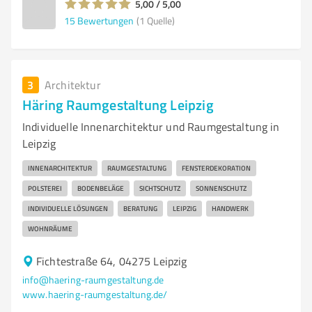
5,00 / 5,00
15
Bewertungen
(1 Quelle)
3
Architektur
Häring Raumgestaltung Leipzig
Individuelle Innenarchitektur und Raumgestaltung in
Leipzig
INNENARCHITEKTUR
RAUMGESTALTUNG
FENSTERDEKORATION
POLSTEREI
BODENBELÄGE
SICHTSCHUTZ
SONNENSCHUTZ
INDIVIDUELLE LÖSUNGEN
BERATUNG
LEIPZIG
HANDWERK
WOHNRÄUME
Fichtestraße 64, 04275 Leipzig
info@haering-raumgestaltung.de
www.haering-raumgestaltung.de/