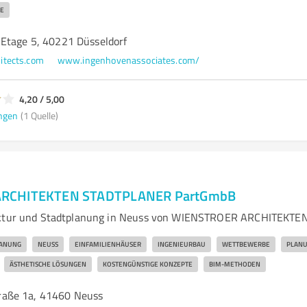
E
Etage 5, 40221 Düsseldorf
itects.com
www.ingenhovenassociates.com/
4,20 / 5,00
ngen
(1 Quelle)
RCHITEKTEN STADTPLANER PartGmbB
ektur und Stadtplanung in Neuss von WIENSTROER ARCHITEKTE
LANUNG
NEUSS
EINFAMILIENHÄUSER
INGENIEURBAU
WETTBEWERBE
PLAN
ÄSTHETISCHE LÖSUNGEN
KOSTENGÜNSTIGE KONZEPTE
BIM-METHODEN
aße 1a, 41460 Neuss