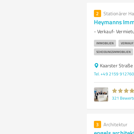
2
Stationärer H
Heymanns Immo
- Verkauf- Vermiet
IMMOBILIEN
VERKAUF
SCHEIDUNGSIMMOBILIEN
Kaarster Straße
Tel. +49 2159 91276
321
Bewert
3
Architektur
engels architek