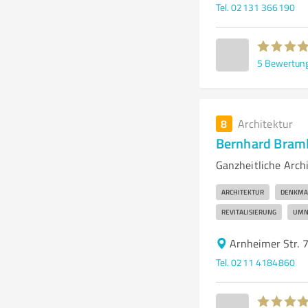
Tel. 02131 366190
5
Bewertun
8
Architektur
Bernhard Bram
Ganzheitliche Arch
ARCHITEKTUR
DENKMA
REVITALISIERUNG
UMN
Arnheimer Str. 
Tel. 0211 4184860