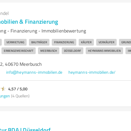
andel
bilien & Finanzierung
ung - Finanzierung - Immobilienbewertung
VERMIETUNG
BAUTRÄGER
FINANZIERUNG
KÄUFER
VERKÄUFER
GRUND
ERBENGEMEINSCHAFT
MEERBUSCH
DÜSSELDORF
HEYMANNS IMMOBILIEN
IM
 2, 40670 Meerbusch
0
info@heymanns-immobilien.de
heymanns-immobilien.de/
4,57 / 5,00
ungen
(4 Quellen)
tur BDA | Düsseldorf