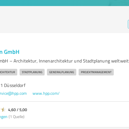
en GmbH
bH – Architektur, Innenarchitektur und Stadtplanung weltweit
CHITEKTUR
STADTPLANUNG
GENERALPLANUNG
PROJEKTMANAGEMENT
21 Düsseldorf
rvice@hpp.com
www.hpp.com/
4,60 / 5,00
ngen
(1 Quelle)