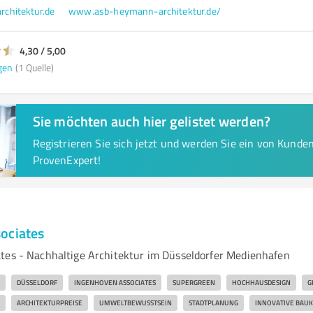
chitektur.de
www.asb-heymann-architektur.de/
4,30 / 5,00
gen
(1 Quelle)
Sie möchten auch hier gelistet werden?
Registrieren Sie sich jetzt und werden Sie ein von Kund
ProvenExpert!
ociates
tes - Nachhaltige Architektur im Düsseldorfer Medienhafen
DÜSSELDORF
INGENHOVEN ASSOCIATES
SUPERGREEN
HOCHHAUSDESIGN
G
ARCHITEKTURPREISE
UMWELTBEWUSSTSEIN
STADTPLANUNG
INNOVATIVE BAU