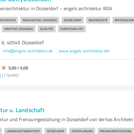
nenarchitektur in Düsseldorf – engels architektur BDA
CHITEKTUR
NACHHALTIGE LÖSUNGEN
DÜSSELDORF
BAUPROJEKTE
MATERIALWA
KREATIVE LÖSUNGEN
QUALITÄT
FUNKTIONALITÄT
. 6, 40545 Düsseldorf
info@engels-architektur.de
www.engels-architektur.de/
5,00 / 5,00
g
(1 Quelle)
tur u. Landschaft
ktur und Freiraumgestaltung in Düsseldorf von Verhas Architekt
LANDSCHAFTSARCHITEKT
DÜSSELDORF
STADTPLANUNG
FREIRAUMGESTALTUNG