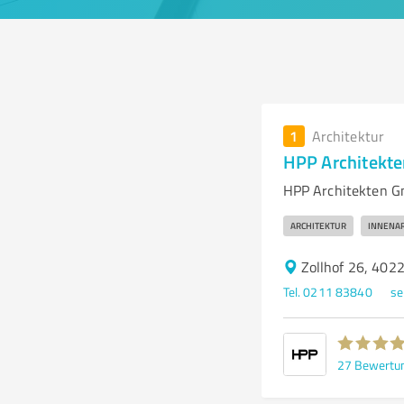
1
Architektur
HPP Architekt
HPP Architekten Gm
ARCHITEKTUR
INNENAR
Zollhof 26, 402
Tel. 0211 83840
se
27
Bewertu