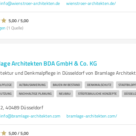
info@wienstroer-architekten.de
wienstroer-architekten.de/
5,00 / 5,00
gen
(1 Quelle)
lage Architekten BDA GmbH & Co. KG
itektur und Denkmalpflege in Düsseldorf von Bramlage Architekt
LPFLEGE
ALTBAUSANIERUNG
BAUEN IM BESTAND
DENKMALSCHUTZ
STADTBILDP
UTZUNG
NACHHALTIGE PLANUNG
NEUBAU
STÄDTEBAULICHE KONZEPTE
DÜSSEL
72, 40489 Düsseldorf
info@bramlage-architekten.com
bramlage-architekten.com/
5,00 / 5,00