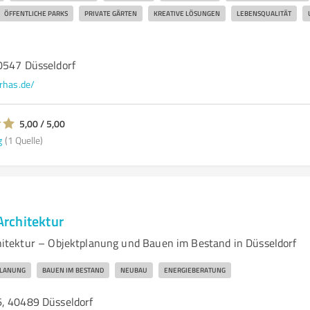
ÖFFENTLICHE PARKS
PRIVATE GÄRTEN
KREATIVE LÖSUNGEN
LEBENSQUALITÄT
0547 Düsseldorf
rhas.de/
5,00 / 5,00
g
(1 Quelle)
rchitektur
tektur – Objektplanung und Bauen im Bestand in Düsseldorf
PLANUNG
BAUEN IM BESTAND
NEUBAU
ENERGIEBERATUNG
, 40489 Düsseldorf