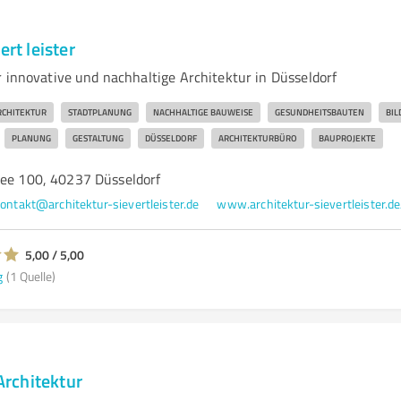
ert leister
r innovative und nachhaltige Architektur in Düsseldorf
CHITEKTUR
STADTPLANUNG
NACHHALTIGE BAUWEISE
GESUNDHEITSBAUTEN
BI
PLANUNG
GESTALTUNG
DÜSSELDORF
ARCHITEKTURBÜRO
BAUPROJEKTE
lee 100, 40237 Düsseldorf
ontakt@architektur-sievertleister.de
www.architektur-sievertleister.de
5,00 / 5,00
g
(1 Quelle)
rchitektur