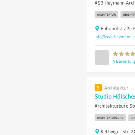
ASB Heymann Archi
ARCHITEKTUR
OBJEKT
Bahnhofstraße 6
info@asb-heymann-ar
4
Bewertun
5
Architektur
Studio Hölsch
Architekturbüro St
ARCHITEKTURBÜRO
AR
Kettwiger Str. 