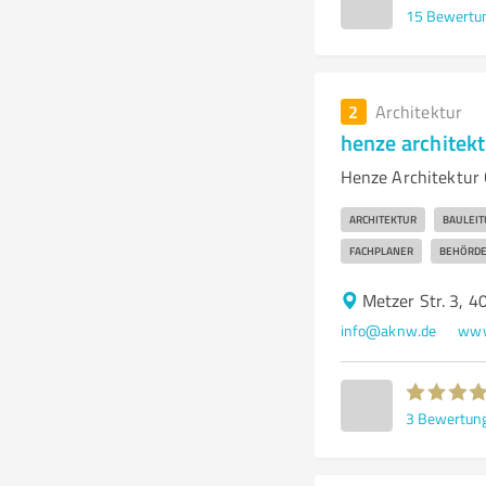
15
Bewertu
2
Architektur
henze architekt
Henze Architektur 
ARCHITEKTUR
BAULEI
FACHPLANER
BEHÖRD
Metzer Str. 3, 4
info@aknw.de
www
3
Bewertun