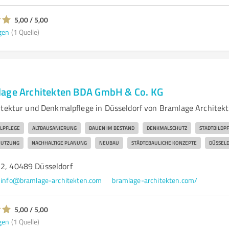
5,00 / 5,00
gen
(1 Quelle)
lage Architekten BDA GmbH & Co. KG
itektur und Denkmalpflege in Düsseldorf von Bramlage Architekt
LPFLEGE
ALTBAUSANIERUNG
BAUEN IM BESTAND
DENKMALSCHUTZ
STADTBILDP
UTZUNG
NACHHALTIGE PLANUNG
NEUBAU
STÄDTEBAULICHE KONZEPTE
DÜSSEL
72, 40489 Düsseldorf
info@bramlage-architekten.com
bramlage-architekten.com/
5,00 / 5,00
gen
(1 Quelle)