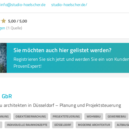
info@studio-hoelscher.de
studio-hoelscher.de/
5,00 / 5,00
gen
(1 Quelle)
Sie möchten auch hier gelistet werden?
Registrieren Sie sich jetzt und werden Sie ein von Kund
ProvenExpert!
n GbR
u architekten in Düsseldorf – Planung und Projektsteuerung
ANUNG
OBJEKTÜBERWACHUNG
PROJEKTSTEUERUNG
WOHNBAU
GEWERBEBAU
INDIVIDUELLE RAUMKONZEPTE
DÜSSELDORF
MODERNE ARCHITEKTUR
ALTBAUS