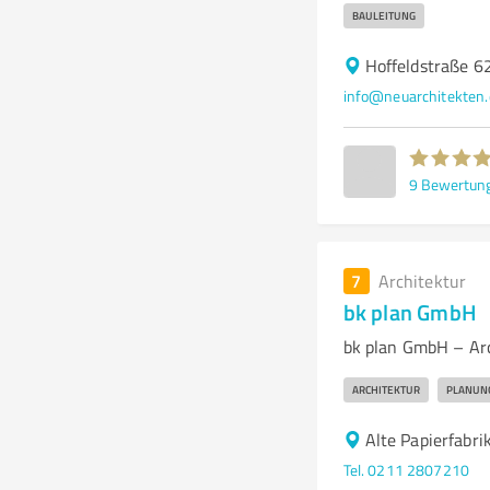
BAULEITUNG
Hoffeldstraße 6
info@neuarchitekten.
9
Bewertun
7
Architektur
bk plan GmbH
bk plan GmbH – Arc
ARCHITEKTUR
PLANUN
Alte Papierfabri
Tel. 0211 2807210