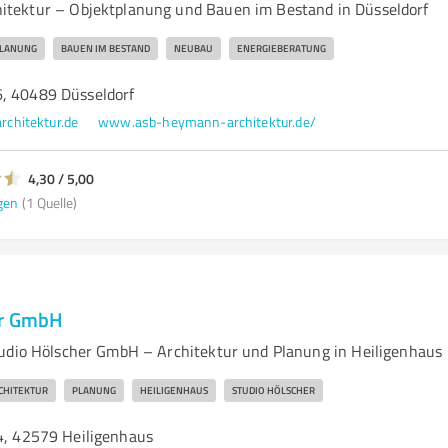
tektur – Objektplanung und Bauen im Bestand in Düsseldorf
PLANUNG
BAUEN IM BESTAND
NEUBAU
ENERGIEBERATUNG
, 40489 Düsseldorf
chitektur.de
www.asb-heymann-architektur.de/
4,30 / 5,00
gen
(1 Quelle)
er GmbH
udio Hölscher GmbH – Architektur und Planung in Heiligenhaus
CHITEKTUR
PLANUNG
HEILIGENHAUS
STUDIO HÖLSCHER
24, 42579 Heiligenhaus