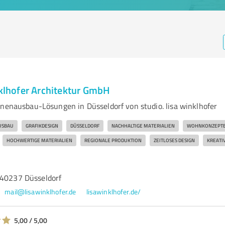
nklhofer Architektur GmbH
nnenausbau-Lösungen in Düsseldorf von studio. lisa winklhofer
USBAU
GRAFIKDESIGN
DÜSSELDORF
NACHHALTIGE MATERIALIEN
WOHNKONZEPT
HOCHWERTIGE MATERIALIEN
REGIONALE PRODUKTION
ZEITLOSES DESIGN
KREATI
 40237 Düsseldorf
mail@lisawinklhofer.de
lisawinklhofer.de/
5,00 / 5,00