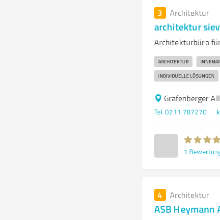
3
Architektur
architektur siev
Architekturbüro fü
ARCHITEKTUR
INNENAR
INDIVIDUELLE LÖSUNGEN
Grafenberger Al
Tel. 0211 787270
k
1
Bewertun
4
Architektur
ASB Heymann A