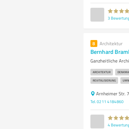
3
Bewertun
8
Architektur
Bernhard Bram
Ganzheitliche Arch
ARCHITEKTUR
DENKMA
REVITALISIERUNG
UMN
Arnheimer Str. 
Tel. 0211 4184860
4
Bewertun