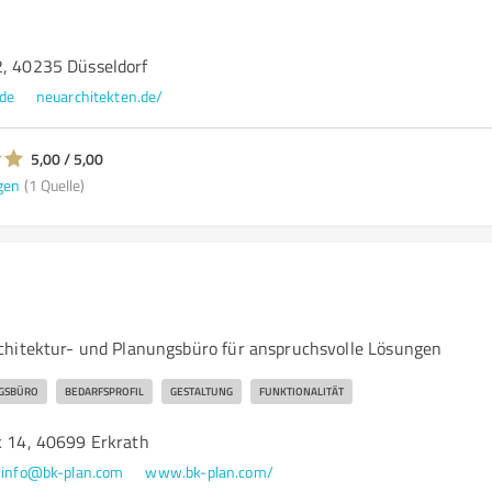
2, 40235 Düsseldorf
de
neuarchitekten.de/
5,00 / 5,00
gen
(1 Quelle)
hitektur- und Planungsbüro für anspruchsvolle Lösungen
GSBÜRO
BEDARFSPROFIL
GESTALTUNG
FUNKTIONALITÄT
k 14, 40699 Erkrath
info@bk-plan.com
www.bk-plan.com/