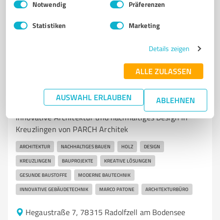
www.stemmer-architektur.de/
Notwendig
Präferenzen
Statistiken
Marketing
4,20 / 5,00
5
Bewertungen
(1 Quelle)
Details zeigen
ALLE ZULASSEN
7
Architektur
AUSWAHL ERLAUBEN
ABLEHNEN
PARCH - Marco Patone Consulting
Innovative Architektur und nachhaltiges Design in
Kreuzlingen von PARCH Architek
ARCHITEKTUR
NACHHALTIGES BAUEN
HOLZ
DESIGN
KREUZLINGEN
BAUPROJEKTE
KREATIVE LÖSUNGEN
GESUNDE BAUSTOFFE
MODERNE BAUTECHNIK
INNOVATIVE GEBÄUDETECHNIK
MARCO PATONE
ARCHITEKTURBÜRO
Hegaustraße 7, 78315 Radolfzell am Bodensee