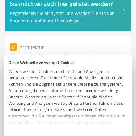
Sie möchten auch hier gelistet werden?
Registrieren Sie sich jetzt und werden Sie ein von
Kunden empfohlener ProvenExpert!
6
Architektur
Alexander Stemmer Orsingen-Nenzingen
Diese Webseite verwendet Cookies
Architektur- und Ingenieurbüro Stemmer - Ihr Partner
Wir verwenden Cookies, um Inhalte und Anzeigen zu
für Bauprojekte in Orsingen
personalisieren, Funktionen für soziale Medien anbieten zu
ARCHITEKTUR
INGENIEURBÜRO
WOHNUNGSBAU
GEWERBEBAU
können und die Zugriffe auf unsere Website zu analysieren.
Außerdem geben wir Informationen zu Ihrer Verwendung
ÖFFENTLICHE BAUTEN
LANDWIRTSCHAFTLICHE BAUTEN
PLANUNG
unserer Website an unsere Partner für soziale Medien,
BAULEITUNG
STATIK
INDIVIDUELLE LÖSUNGEN
Werbung und Analysen weiter. Unsere Partner führen diese
Informationen möglicherweise mit weiteren Daten
NACHHALTIGE ARCHITEKTUR
ORSINGEN-NENZINGEN
zusammen, die Sie ihnen bereitgestellt haben oder die sie im
Rahmen Ihrer Nutzung der Dienste gesammelt haben.
Hägleweg 11, 78359 Orsingen-Nenzingen
info@stemmer-architektur.de
Einwilligungsauswahl
Impressum
|
Datenschutzbestimmungen