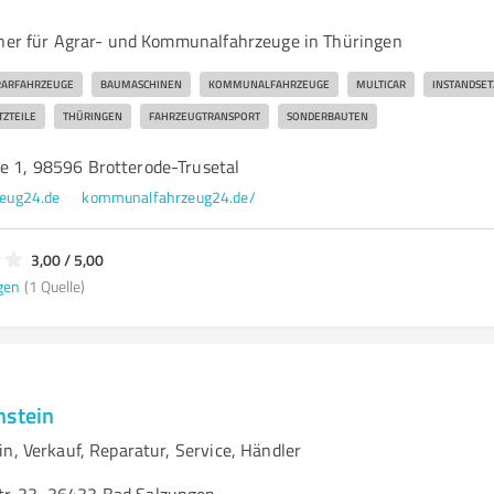
tner für Agrar- und Kommunalfahrzeuge in Thüringen
RARFAHRZEUGE
BAUMASCHINEN
KOMMUNALFAHRZEUGE
MULTICAR
INSTANDSE
TZTEILE
THÜRINGEN
FAHRZEUGTRANSPORT
SONDERBAUTEN
ße 1, 98596 Brotterode-Trusetal
eug24.de
kommunalfahrzeug24.de/
3,00 / 5,00
gen
(1 Quelle)
nstein
n, Verkauf, Reparatur, Service, Händler