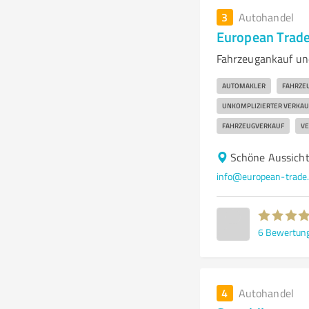
3
Autohandel
European Trad
Fahrzeugankauf und
AUTOMAKLER
FAHRZE
UNKOMPLIZIERTER VERKAU
FAHRZEUGVERKAUF
VE
Schöne Aussicht
info@european-trade
6
Bewertun
4
Autohandel