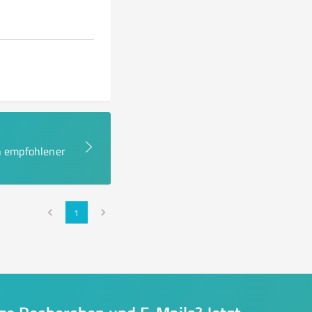
en empfohlener
1