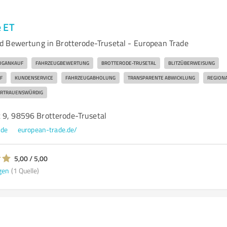
e ET
 Bewertung in Brotterode-Trusetal - European Trade
UGANKAUF
FAHRZEUGBEWERTUNG
BROTTERODE-TRUSETAL
BLITZÜBERWEISUNG
F
KUNDENSERVICE
FAHRZEUGABHOLUNG
TRANSPARENTE ABWICKLUNG
REGIONA
RTRAUENSWÜRDIG
 9, 98596 Brotterode-Trusetal
.de
european-trade.de/
5,00 / 5,00
gen
(1 Quelle)