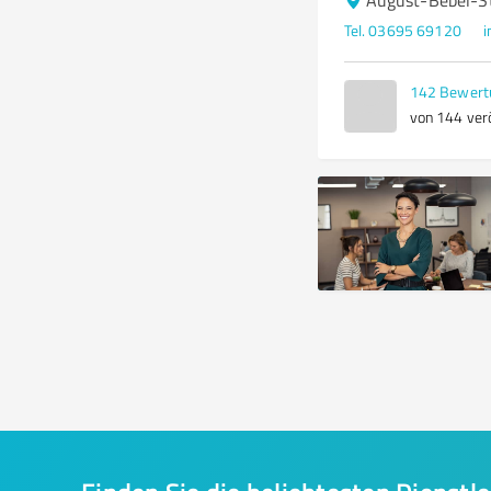
August-Bebel-St
Tel. 03695 69120
i
142
Bewert
von 144 verö