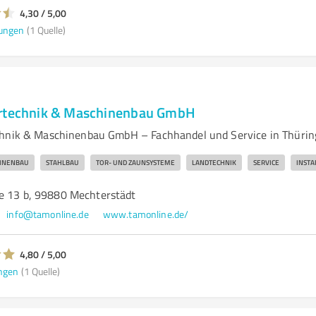
4,30 / 5,00
ungen
(1 Quelle)
artechnik & Maschinenbau GmbH
chnik & Maschinenbau GmbH – Fachhandel und Service in Thüri
INENBAU
STAHLBAU
TOR- UND ZAUNSYSTEME
LANDTECHNIK
SERVICE
INST
e 13 b, 99880 Mechterstädt
info@tamonline.de
www.tamonline.de/
4,80 / 5,00
ngen
(1 Quelle)