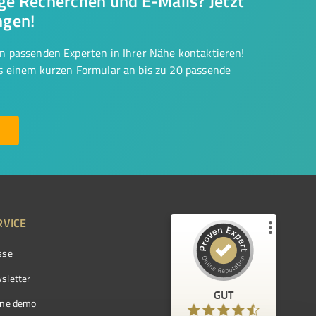
nge Recherchen und E-Mails? Jetzt
ngen!
on passenden Experten in Ihrer Nähe kontaktieren!
us einem kurzen Formular an bis zu 20 passende
RVICE
sse
Kundenbewertungen und Erfahrungen zu
ProvenExpert.com
sletter
GUT
%
97
GUT
ine demo
Empfehlungen auf