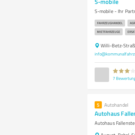
S-mobile
S-mobile - Ihr Par
FAHRZEUGHANDEL
AG
MIETFAHRZEUGE
ERSA
Willi-Betz-Stra
info@kommunalfahrz
7
Bewertun
5
Autohandel
Autohaus Falle
Autohaus Fallenstei