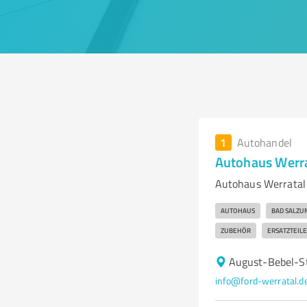
1
Autohandel
Autohaus Werr
Autohaus Werratal
AUTOHAUS
BAD SALZU
ZUBEHÖR
ERSATZTEILE
August-Bebel-S
info@ford-werratal.d