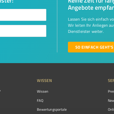
ister:
Keine Zeit für la
Angebote empfa
Lassen Sie sich einfach v
Wir leiten Ihr Anliegen a
Dienstleister weiter.
SO EINFACH GEHT'S
WISSEN
SE
?
Wissen
Pre
FAQ
New
Bewertungsportale
Onl