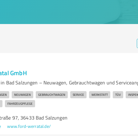
atal GmbH
 in Bad Salzungen – Neuwagen, Gebrauchtwagen und Servicean
NGEN
NEUWAGEN
GEBRAUCHTWAGEN
SERVICE
WERKSTATT
TÜV
INSPE
FAHRZEUGPFLEGE
traße 97, 36433 Bad Salzungen
e
www.ford-werratal.de/