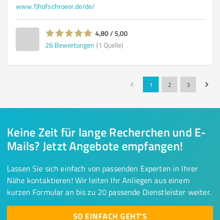
www.fjhofschroeer.de/de/
4,80 / 5,00
26
Bewertungen
(1 Quelle)
1
2
3
Keine Zeit für lange Recherchen und E-
Mails? Jetzt Angebote empfangen!
Lassen Sie sich einfach von passenden Experten in Ihrer
Nähe kontaktieren! Wir leiten Ihr Anliegen aus einem
kurzen Formular an bis zu 20 passende Dienstleister weiter.
SO EINFACH GEHT'S