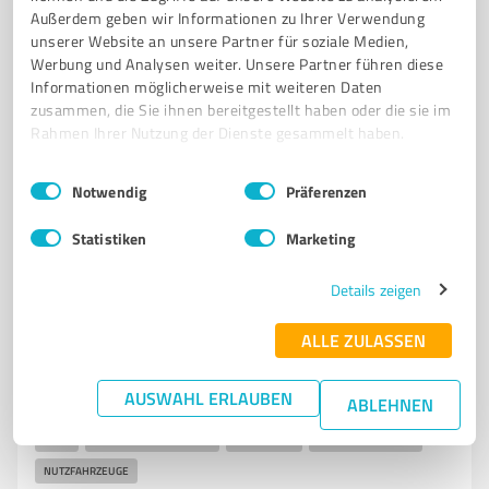
Außerdem geben wir Informationen zu Ihrer Verwendung
unserer Website an unsere Partner für soziale Medien,
Malgartener Str. 36, 49597 Rieste
Werbung und Analysen weiter. Unsere Partner führen diese
Tel. 05464 96110
info@garant-kotte.de
Informationen möglicherweise mit weiteren Daten
www.kotte-landtechnik.de/
zusammen, die Sie ihnen bereitgestellt haben oder die sie im
Rahmen Ihrer Nutzung der Dienste gesammelt haben.
4,60 / 5,00
Einwilligungsauswahl
Impressum
|
Datenschutzbestimmungen
123
Bewertungen
(1 Quelle)
Notwendig
Präferenzen
Statistiken
Marketing
7
Autohandel
Details zeigen
Opel Osnabrück - Rahenbrock Automobile
GmbH & Co. KG
ALLE ZULASSEN
Opel Osnabrück – Ihr Autohaus für Opel Neuwagen
AUSWAHL ERLAUBEN
und Gebrauchtwagen
ABLEHNEN
OPEL
AUTOHAUS OSNABRÜCK
NEUWAGEN
GEBRAUCHTWAGEN
NUTZFAHRZEUGE