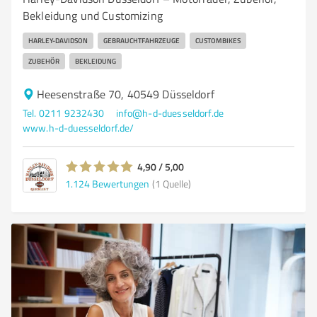
Bekleidung und Customizing
HARLEY-DAVIDSON
GEBRAUCHTFAHRZEUGE
CUSTOMBIKES
ZUBEHÖR
BEKLEIDUNG
Heesenstraße 70, 40549 Düsseldorf
Tel. 0211 9232430
info@h-d-duesseldorf.de
www.h-d-duesseldorf.de/
4,90 / 5,00
1.124
Bewertungen
(1 Quelle)