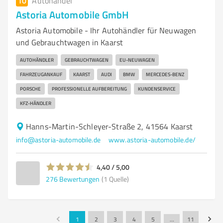
10
Autohandel
Astoria Automobile GmbH
Astoria Automobile - Ihr Autohändler für Neuwagen
und Gebrauchtwagen in Kaarst
AUTOHÄNDLER
GEBRAUCHTWAGEN
EU-NEUWAGEN
FAHRZEUGANKAUF
KAARST
AUDI
BMW
MERCEDES-BENZ
PORSCHE
PROFESSIONELLE AUFBEREITUNG
KUNDENSERVICE
KFZ-HÄNDLER
Hanns-Martin-Schleyer-Straße 2, 41564 Kaarst
info@astoria-automobile.de
www.astoria-automobile.de/
4,40 / 5,00
276
Bewertungen
(1 Quelle)
1
2
3
4
5
…
11