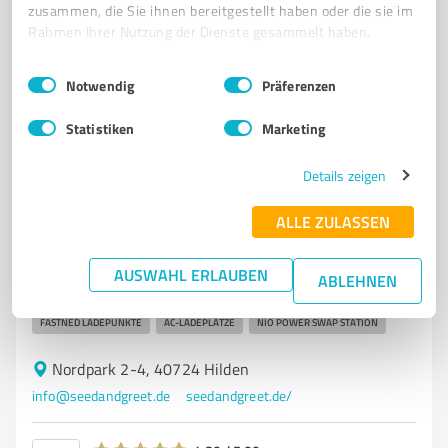
www.ja-automobile.de/
zusammen, die Sie ihnen bereitgestellt haben oder die sie im
Rahmen Ihrer Nutzung der Dienste gesammelt haben.
4,60 / 5,00
Einwilligungsauswahl
Impressum
|
Datenschutzbestimmungen
180
Bewertungen
(1 Quelle)
Notwendig
Präferenzen
Statistiken
Marketing
7
Autohandel
Details zeigen
Tesla Supercharger
ALLE ZULASSEN
Tesla Supercharger – Umfangreicher Ladepark für
Elektrofahrzeuge mit Top-Service
AUSWAHL ERLAUBEN
ABLEHNEN
TESLA SUPERCHARGER
ELEKTROFAHRZEUG-LADESTATIONEN
FASTNED LADEPUNKTE
AC-LADEPLÄTZE
NIO POWER SWAP STATION
Nordpark 2-4, 40724 Hilden
info@seedandgreet.de
seedandgreet.de/