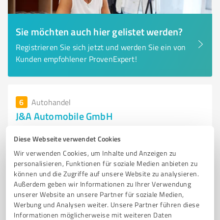
Sie möchten auch hier gelistet werden?
Registrieren Sie sich jetzt und werden Sie ein von
Kunden empfohlener ProvenExpert!
6
Autohandel
J&A Automobile GmbH
J&A Automobile GmbH – Autohaus in Langenfeld mit
Diese Webseite verwendet Cookies
Suzuki, Chrysler, Jeep & AIXAM
Wir verwenden Cookies, um Inhalte und Anzeigen zu
AUTOHANDEL
SUZUKI VERTRAGSHÄNDLER
CHRYSLER SERVICEPARTNER
personalisieren, Funktionen für soziale Medien anbieten zu
können und die Zugriffe auf unsere Website zu analysieren.
JEEP SERVICEPARTNER
AIXAM LEICHTFAHRZEUGE
Außerdem geben wir Informationen zu Ihrer Verwendung
unserer Website an unsere Partner für soziale Medien,
Raiffeisenstraße 25, 40764 Langenfeld (Rheinland)
Werbung und Analysen weiter. Unsere Partner führen diese
Tel. 02173 98860
info@ja-automobile.de
Informationen möglicherweise mit weiteren Daten