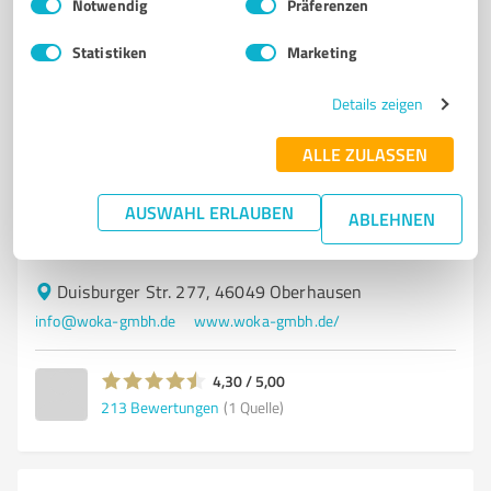
Notwendig
Präferenzen
Statistiken
Marketing
7
Autohandel
Woka Autoverwertungs GmbH
Details zeigen
Woka Autoverwertungs GmbH – Autoverwertung und
ALLE ZULASSEN
Fahrzeugteile in Oberhausen
AUSWAHL ERLAUBEN
AUTOVERWERTUNG
GEBRAUCHTE AUTOTEILE
FAHRZEUGTEILE
ABLEHNEN
TEILEEINBAU
AN- UND VERKAUF VON AUTOS
Duisburger Str. 277, 46049 Oberhausen
info@woka-gmbh.de
www.woka-gmbh.de/
4,30 / 5,00
213
Bewertungen
(1 Quelle)