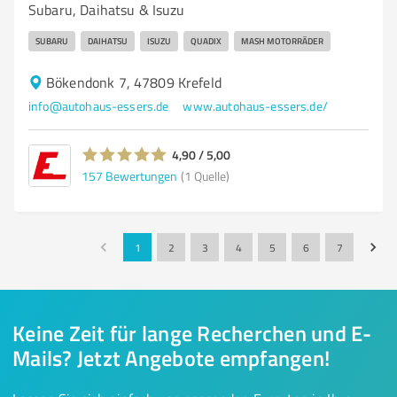
Subaru, Daihatsu & Isuzu
SUBARU
DAIHATSU
ISUZU
QUADIX
MASH MOTORRÄDER
Bökendonk 7, 47809 Krefeld
info@autohaus-essers.de
www.autohaus-essers.de/
4,90 / 5,00
157
Bewertungen
(1 Quelle)
1
2
3
4
5
6
7
Keine Zeit für lange Recherchen und E-
Mails? Jetzt Angebote empfangen!