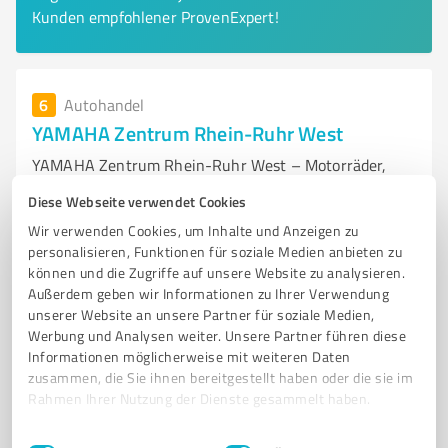
Kunden empfohlener ProvenExpert!
6
Autohandel
YAMAHA Zentrum Rhein-Ruhr West
YAMAHA Zentrum Rhein-Ruhr West – Motorräder,
Roller, eBikes und Service vor Ort
Diese Webseite verwendet Cookies
YAMAHA MOTORRÄDER
ROLLER
EBIKES
FINANZIERUNG
Wir verwenden Cookies, um Inhalte und Anzeigen zu
personalisieren, Funktionen für soziale Medien anbieten zu
ERSATZTEILE
können und die Zugriffe auf unsere Website zu analysieren.
Außerdem geben wir Informationen zu Ihrer Verwendung
Duisburger Str. 94, 46049 Oberhausen
unserer Website an unsere Partner für soziale Medien,
Tel. 0208 38596000
info@yamaha-zentrum-west.de
Werbung und Analysen weiter. Unsere Partner führen diese
www.yamaha-zentrum-west.de/de
Informationen möglicherweise mit weiteren Daten
zusammen, die Sie ihnen bereitgestellt haben oder die sie im
Rahmen Ihrer Nutzung der Dienste gesammelt haben.
4,70 / 5,00
475
Bewertungen
(1 Quelle)
Einwilligungsauswahl
Impressum
|
Datenschutzbestimmungen