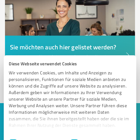
Sie möchten auch hier gelistet werden?
Registrieren Sie sich jetzt und werden Sie ein von
Diese Webseite verwendet Cookies
Kunden empfohlener ProvenExpert!
Wir verwenden Cookies, um Inhalte und Anzeigen zu
personalisieren, Funktionen für soziale Medien anbieten zu
können und die Zugriffe auf unsere Website zu analysieren.
1
Außerdem geben wir Informationen zu Ihrer Verwendung
unserer Website an unsere Partner für soziale Medien,
Werbung und Analysen weiter. Unsere Partner führen diese
Informationen möglicherweise mit weiteren Daten
Keine Zeit für lange Recherchen und E-
zusammen, die Sie ihnen bereitgestellt haben oder die sie im
Mails? Jetzt Angebote empfangen!
Rahmen Ihrer Nutzung der Dienste gesammelt haben.
Einwilligungsauswahl
Impressum
|
Datenschutzbestimmungen