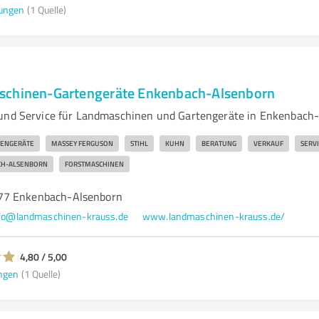
ungen
(1 Quelle)
schinen-Gartengeräte Enkenbach-Alsenborn
und Service für Landmaschinen und Gartengeräte in Enkenbach-
TENGERÄTE
MASSEY FERGUSON
STIHL
KUHN
BERATUNG
VERKAUF
SERVI
H-ALSENBORN
FORSTMASCHINEN
77 Enkenbach-Alsenborn
fo@landmaschinen-krauss.de
www.landmaschinen-krauss.de/
4,80 / 5,00
ngen
(1 Quelle)