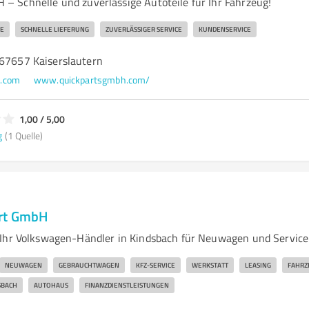
 Schnelle und zuverlässige Autoteile für Ihr Fahrzeug!
LE
SCHNELLE LIEFERUNG
ZUVERLÄSSIGER SERVICE
KUNDENSERVICE
 67657 Kaiserslautern
h.com
www.quickpartsgmbh.com/
1,00 / 5,00
g
(1 Quelle)
rt GmbH
Ihr Volkswagen-Händler in Kindsbach für Neuwagen und Service
NEUWAGEN
GEBRAUCHTWAGEN
KFZ-SERVICE
WERKSTATT
LEASING
FAHRZ
SBACH
AUTOHAUS
FINANZDIENSTLEISTUNGEN