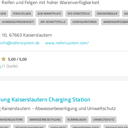
 Reifen und Felgen mit hoher Warenverfügbarkeit
LGEN
STAHLFELGEN
B2B-MARKTPLATZ
KFZ-ERSATZTEILE
GROSSHÄNDLER
DI
KUNDENZUFRIEDENHEIT
API-SCHNITTSTELLE
KONFIGURATOREN
WARENVERFÜGBAR
 10, 67663 Kaiserslautern
info@reifensystem.de
www.reifensystem.com/
5,00 / 5,00
g
(1 Quelle)
ung Kaiserslautern Charging Station
 Kaiserslautern - Abwasserbeseitigung und Umweltschutz
KAISERSLAUTERN
ABWASSERBESEITIGUNG
KLÄRANLAGEN
UMWELTSCHUTZ
FTUNG
RÜCKSTAUSICHERUNG
KANALNETZ
ABWASSERANLAGEN
NACHHALTIGE KO