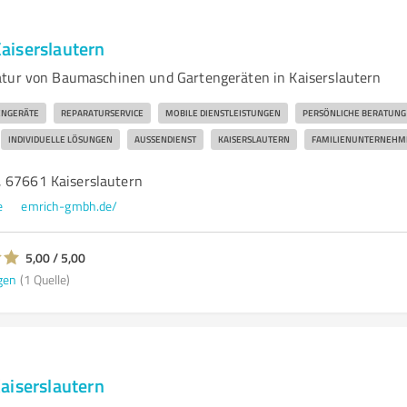
aiserslautern
atur von Baumaschinen und Gartengeräten in Kaiserslautern
ENGERÄTE
REPARATURSERVICE
MOBILE DIENSTLEISTUNGEN
PERSÖNLICHE BERATUNG
INDIVIDUELLE LÖSUNGEN
AUSSENDIENST
KAISERSLAUTERN
FAMILIENUNTERNEHM
 67661 Kaiserslautern
e
emrich-gmbh.de/
5,00 / 5,00
gen
(1 Quelle)
aiserslautern