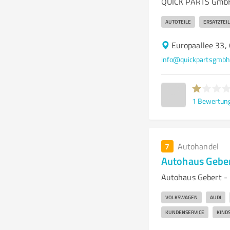
QUICK PARTS GmbH –
AUTOTEILE
ERSATZTEI
Europaallee 33,
info@quickpartsgmb
1
Bewertun
7
Autohandel
Autohaus Gebe
Autohaus Gebert - 
VOLKSWAGEN
AUDI
KUNDENSERVICE
KIND