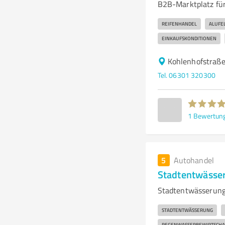
B2B-Marktplatz für
REIFENHANDEL
ALUFE
EINKAUFSKONDITIONEN
Kohlenhofstraße
Tel. 06301 320300
1
Bewertun
5
Autohandel
Stadtentwässer
Stadtentwässerung
STADTENTWÄSSERUNG
REGENWASSERBEWIRTSCHA