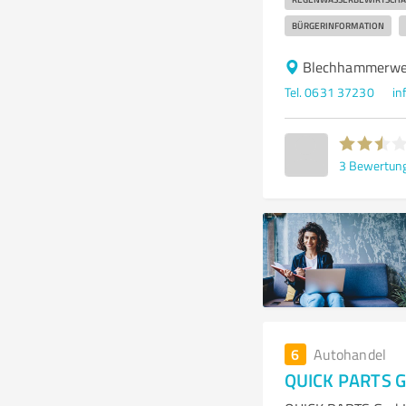
BÜRGERINFORMATION
Blechhammerweg
Tel. 0631 37230
in
3
Bewertun
6
Autohandel
QUICK PARTS 