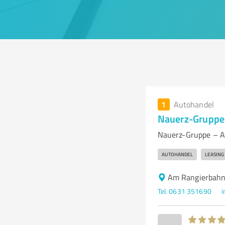
1
Autohandel
Nauerz-Gruppe
Nauerz-Gruppe – Au
AUTOHANDEL
LEASING
Am Rangierbahnh
Tel. 0631 351690
i