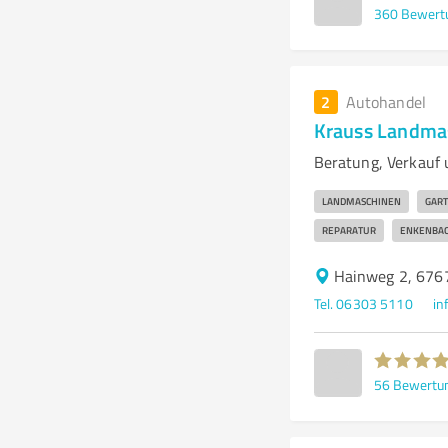
360
Bewert
2
Autohandel
Krauss Landma
Beratung, Verkauf 
LANDMASCHINEN
GAR
REPARATUR
ENKENBAC
Hainweg 2, 676
Tel. 06303 5110
in
56
Bewertu