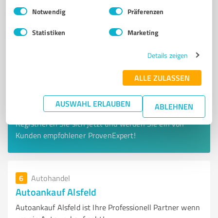
Einwilligungsauswahl
Impressum
|
Datenschutzbestimmungen
Notwendig
Präferenzen
Statistiken
Marketing
Details zeigen
ALLE ZULASSEN
AUSWAHL ERLAUBEN
ABLEHNEN
Sie möchten auch hier gelistet werden?
Registrieren Sie sich jetzt und werden Sie ein von
Kunden empfohlener ProvenExpert!
6
Autohandel
Autoankauf Alsfeld
Autoankauf Alsfeld ist Ihre Professionell Partner wenn