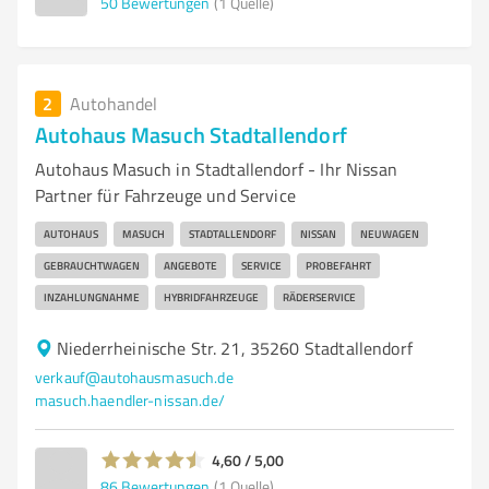
50
Bewertungen
(1 Quelle)
2
Autohandel
Autohaus Masuch Stadtallendorf
Autohaus Masuch in Stadtallendorf - Ihr Nissan
Partner für Fahrzeuge und Service
AUTOHAUS
MASUCH
STADTALLENDORF
NISSAN
NEUWAGEN
GEBRAUCHTWAGEN
ANGEBOTE
SERVICE
PROBEFAHRT
INZAHLUNGNAHME
HYBRIDFAHRZEUGE
RÄDERSERVICE
Niederrheinische Str. 21, 35260 Stadtallendorf
verkauf@autohausmasuch.de
masuch.haendler-nissan.de/
4,60 / 5,00
86
Bewertungen
(1 Quelle)