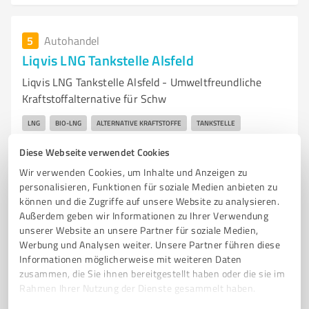
5
Autohandel
Liqvis LNG Tankstelle Alsfeld
Liqvis LNG Tankstelle Alsfeld - Umweltfreundliche
Kraftstoffalternative für Schw
LNG
BIO-LNG
ALTERNATIVE KRAFTSTOFFE
TANKSTELLE
SCHWERLASTVERKEHR
EMISSIONSREDUKTION
NACHHALTIGE MOBILITÄT
Diese Webseite verwendet Cookies
FUHRPARK
SPEDITEURE
UMWELTFREUNDLICHKEIT
Wir verwenden Cookies, um Inhalte und Anzeigen zu
DEKARBONISIERUNG
KRAFTSTOFFALTERNATIVE
personalisieren, Funktionen für soziale Medien anbieten zu
können und die Zugriffe auf unsere Website zu analysieren.
Dirsröder Feld 4, 36304 Alsfeld
Außerdem geben wir Informationen zu Ihrer Verwendung
unserer Website an unsere Partner für soziale Medien,
info@liqvis.com
www.liqvis.com/startseite.html
Werbung und Analysen weiter. Unsere Partner führen diese
Informationen möglicherweise mit weiteren Daten
4,50 / 5,00
zusammen, die Sie ihnen bereitgestellt haben oder die sie im
16
Bewertungen
(1 Quelle)
Rahmen Ihrer Nutzung der Dienste gesammelt haben.