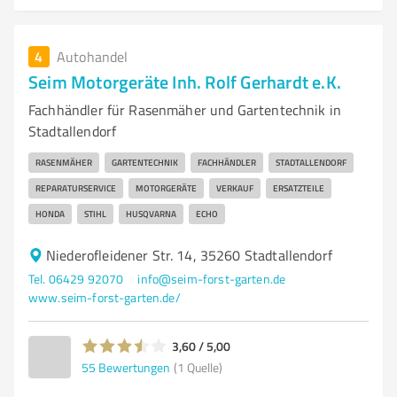
4
Autohandel
Seim Motorgeräte Inh. Rolf Gerhardt e.K.
Fachhändler für Rasenmäher und Gartentechnik in
Stadtallendorf
RASENMÄHER
GARTENTECHNIK
FACHHÄNDLER
STADTALLENDORF
REPARATURSERVICE
MOTORGERÄTE
VERKAUF
ERSATZTEILE
HONDA
STIHL
HUSQVARNA
ECHO
Niederofleidener Str. 14, 35260 Stadtallendorf
Tel. 06429 92070
info@seim-forst-garten.de
www.seim-forst-garten.de/
3,60 / 5,00
55
Bewertungen
(1 Quelle)