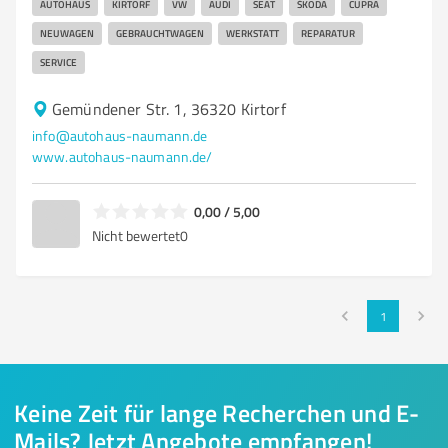
AUTOHAUS
KIRTORF
VW
AUDI
SEAT
ŠKODA
CUPRA
NEUWAGEN
GEBRAUCHTWAGEN
WERKSTATT
REPARATUR
SERVICE
Gemündener Str. 1, 36320 Kirtorf
info@autohaus-naumann.de
www.autohaus-naumann.de/
0,00 / 5,00
Nicht bewertet
0
1
Keine Zeit für lange Recherchen und E-
Mails? Jetzt Angebote empfangen!