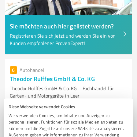
Sie möchten auch hier gelistet werden?
Registrieren Sie sich jetzt und werden Sie ein von
Kunden empfohlener ProvenExpert!
6
Autohandel
Theodor Rulffes GmbH & Co. KG
Theodor Rulffes GmbH & Co. KG – Fachhandel für
Garten- und Motorgeräte in Leer
Diese Webseite verwendet Cookies
GARTEN- UND MOTORGERÄTE
BERATUNG
REPARATURSERVICE
Wir verwenden Cookies, um Inhalte und Anzeigen zu
ZUBEHÖR
STIHL FACHHÄNDLER
personalisieren, Funktionen für soziale Medien anbieten zu
können und die Zugriffe auf unsere Website zu analysieren.
Hauptstraße 63, 26789 Leer (Ostfriesland)
Außerdem geben wir Informationen zu Ihrer Verwendung