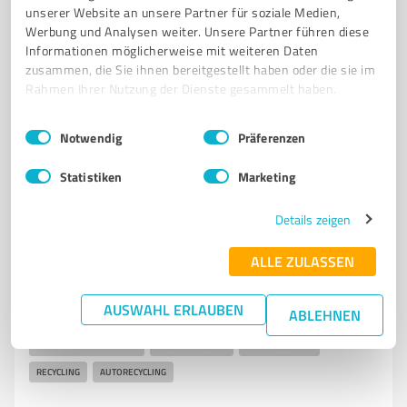
info@rulffesloga.de
rulffesloga.de/
unserer Website an unsere Partner für soziale Medien,
Werbung und Analysen weiter. Unsere Partner führen diese
Informationen möglicherweise mit weiteren Daten
4,60 / 5,00
zusammen, die Sie ihnen bereitgestellt haben oder die sie im
54
Bewertungen
(1 Quelle)
Rahmen Ihrer Nutzung der Dienste gesammelt haben.
Einwilligungsauswahl
Impressum
|
Datenschutzbestimmungen
Notwendig
Präferenzen
7
Autohandel
Statistiken
Marketing
Autoverwertung Bruns Leer (Ostfriesland)
Professionelle Autoverwertung und Ersatzteile in Leer
Details zeigen
bei Bruns Autoverwertung
ALLE ZULASSEN
AUTOVERWERTUNG
ALTFAHRZEUGENTSORGUNG
GEBRAUCHTE ERSATZTEILE
ZERTIFIZIERTER AUTORECYCLINGBETRIEB
AUSWAHL ERLAUBEN
ABLEHNEN
LEER
FAHRZEUGENTSORGUNG
UMWELTFREUNDLICH
KUNDENZUFRIEDENHEIT
NACHHALTIGKEIT
FAHRZEUGTEILE
RECYCLING
AUTORECYCLING