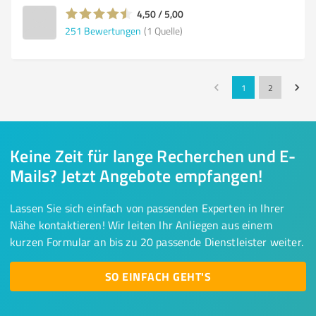
4,50 / 5,00
251
Bewertungen
(1 Quelle)
1
2
Keine Zeit für lange Recherchen und E-
Mails? Jetzt Angebote empfangen!
Lassen Sie sich einfach von passenden Experten in Ihrer
Nähe kontaktieren! Wir leiten Ihr Anliegen aus einem
kurzen Formular an bis zu 20 passende Dienstleister weiter.
SO EINFACH GEHT'S