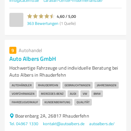
info@cacemo.de
caravan-center-moormerland.de/
4,60 / 5,00
363
Bewertungen
(1 Quelle)
9
Autohandel
Auto Albers GmbH
Hochwertige Fahrzeuge und individuelle Beratung bei
Auto Albers in Rhauderfehn
AUTOHÄNDLER
RHAUDERFEHN
GEBRAUCHTWAGEN
JAHRESWAGEN
VORFÜHRWAGEN
MERCEDES-BENZ
AUDI
VW
BMW
FAHRZEUGVERKAUF
KUNDENBERATUNG
QUALITÄT
Boarenbarg 2A, 26817 Rhauderfehn
Tel. 04967 1330
kontakt@autoalbers.de
autoalbers.de/