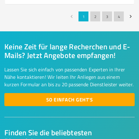
1
2
3
4
Keine Zeit für lange Recherchen und E-
Mails? Jetzt Angebote empfangen!
Lassen Sie sich einfach von passenden Experten in Ihrer
Nähe kontaktieren! Wir leiten Ihr Anliegen aus einem
kurzen Formular an bis zu 20 passende Dienstleister weiter.
SO EINFACH GEHT'S
Finden Sie die beliebtesten