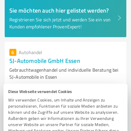
Sie möchten auch hier gelistet werden?
Registrieren Sie sich jetzt und werden Sie ein von
Kunden empfohlener ProvenExpert!
6
Autohandel
SJ-Automobile GmbH Essen
Gebrauchtwagenhandel und individuelle Beratung bei
SJ-Automobile in Essen
GEBRAUCHTWAGEN
GEBRAUCHTWAGENHÄNDLER
AUTOMOBILE
Diese Webseite verwendet Cookies
ESSEN
PKW
LEASING
FINANZIERUNG
AN- UND VERKAUF
Wir verwenden Cookies, um Inhalte und Anzeigen zu
INDIVIDUELLE BERATUNG
KUNDENSERVICE
AUTOSCOUT24
personalisieren, Funktionen für soziale Medien anbieten zu
können und die Zugriffe auf unsere Website zu analysieren.
MOBILE.DE
Außerdem geben wir Informationen zu Ihrer Verwendung
unserer Website an unsere Partner für soziale Medien,
Im Teelbruch 39, 45219 Essen
Werbung und Analysen weiter. Unsere Partner führen diese