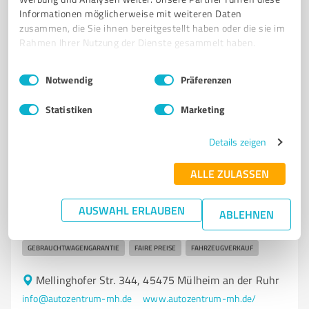
info@sj-automobile.de
www.sj-automobile.de/
Informationen möglicherweise mit weiteren Daten
zusammen, die Sie ihnen bereitgestellt haben oder die sie im
Rahmen Ihrer Nutzung der Dienste gesammelt haben.
4,90 / 5,00
178
Bewertungen
(1 Quelle)
Einwilligungsauswahl
Impressum
|
Datenschutzbestimmungen
Notwendig
Präferenzen
Statistiken
Marketing
7
Autohandel
** Autozentrum Mülheim **
Details zeigen
Gebrauchtwagenhändler in Mülheim an der Ruhr -
ALLE ZULASSEN
Autozentrum Mülheim
AUSWAHL ERLAUBEN
GEBRAUCHTWAGENHÄNDLER
AUTOANKAUF
MÜLHEIM AN DER RUHR
ABLEHNEN
PKW
AUDI
BMW
MERCEDES
OPEL
FORD
GEBRAUCHTWAGENGARANTIE
FAIRE PREISE
FAHRZEUGVERKAUF
Mellinghofer Str. 344, 45475 Mülheim an der Ruhr
info@autozentrum-mh.de
www.autozentrum-mh.de/