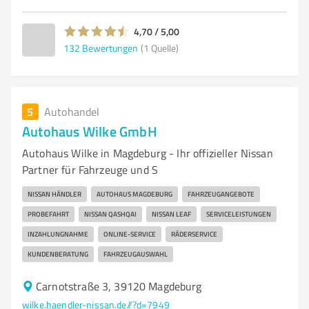
4,70 / 5,00
132
Bewertungen
(1 Quelle)
5
Autohandel
Autohaus Wilke GmbH
Autohaus Wilke in Magdeburg - Ihr offizieller Nissan
Partner für Fahrzeuge und S
NISSAN HÄNDLER
AUTOHAUS MAGDEBURG
FAHRZEUGANGEBOTE
PROBEFAHRT
NISSAN QASHQAI
NISSAN LEAF
SERVICELEISTUNGEN
INZAHLUNGNAHME
ONLINE-SERVICE
RÄDERSERVICE
KUNDENBERATUNG
FAHRZEUGAUSWAHL
Carnotstraße 3, 39120 Magdeburg
wilke.haendler-nissan.de//?d=7949