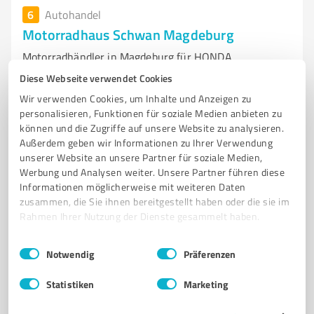
6
Autohandel
Motorradhaus Schwan Magdeburg
Motorradhändler in Magdeburg für HONDA
Neufahrzeuge und exzellenten Service
Diese Webseite verwendet Cookies
Wir verwenden Cookies, um Inhalte und Anzeigen zu
MOTORRADHÄNDLER
HONDA MOTORRÄDER
NEUFAHRZEUGE
personalisieren, Funktionen für soziale Medien anbieten zu
GEBRAUCHTFAHRZEUGE
MOTORRADSERVICE
WERKSTATT
können und die Zugriffe auf unsere Website zu analysieren.
MOTORRADVERMIETUNG
PROBEFAHRT
HONDA KONFIGURATOR
Außerdem geben wir Informationen zu Ihrer Verwendung
unserer Website an unsere Partner für soziale Medien,
EXZELLENTER SERVICE
TRANSPARENTE BERATUNG
MAGDEBURG
Werbung und Analysen weiter. Unsere Partner führen diese
Informationen möglicherweise mit weiteren Daten
Am Fuchsberg 4, 39112 Magdeburg
zusammen, die Sie ihnen bereitgestellt haben oder die sie im
kontakt@motorradhaus-schwan.de
Rahmen Ihrer Nutzung der Dienste gesammelt haben.
motorradhaus-schwan.de/
Einwilligungsauswahl
Impressum
|
Datenschutzbestimmungen
Notwendig
Präferenzen
4,50 / 5,00
162
Bewertungen
(1 Quelle)
Statistiken
Marketing