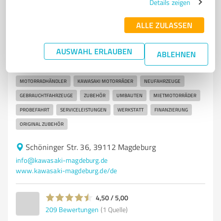
Details zeigen
7
Autohandel
ALLE ZULASSEN
Motorradsport Schadenberg Magdeburg
AUSWAHL ERLAUBEN
Motorradsport Schadenberg - Ihr Kawasaki
ABLEHNEN
Motorradhändler in Magdeburg
MOTORRADHÄNDLER
KAWASAKI MOTORRÄDER
NEUFAHRZEUGE
GEBRAUCHTFAHRZEUGE
ZUBEHÖR
UMBAUTEN
MIETMOTORRÄDER
PROBEFAHRT
SERVICELEISTUNGEN
WERKSTATT
FINANZIERUNG
ORIGINAL ZUBEHÖR
Schöninger Str. 36, 39112 Magdeburg
info@kawasaki-magdeburg.de
www.kawasaki-magdeburg.de/de
4,50 / 5,00
209
Bewertungen
(1 Quelle)