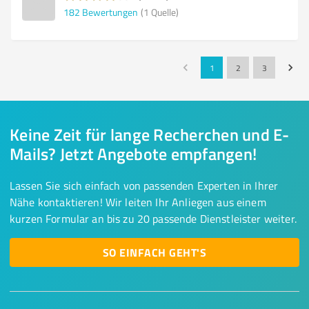
182
Bewertungen
(1 Quelle)
1
2
3
Keine Zeit für lange Recherchen und E-
Mails? Jetzt Angebote empfangen!
Lassen Sie sich einfach von passenden Experten in Ihrer
Nähe kontaktieren! Wir leiten Ihr Anliegen aus einem
kurzen Formular an bis zu 20 passende Dienstleister weiter.
SO EINFACH GEHT'S