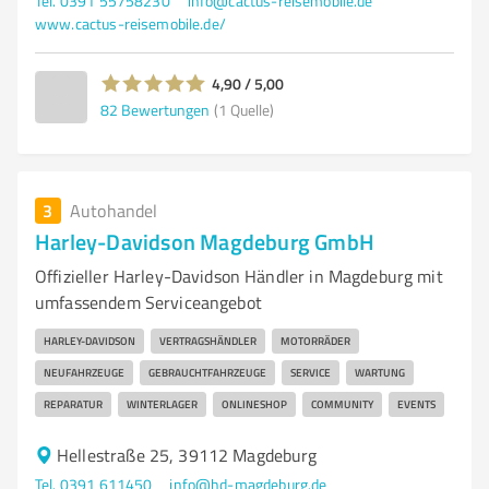
Tel. 0391 55758230
info@cactus-reisemobile.de
www.cactus-reisemobile.de/
4,90 / 5,00
82
Bewertungen
(1 Quelle)
3
Autohandel
Harley-Davidson Magdeburg GmbH
Offizieller Harley-Davidson Händler in Magdeburg mit
umfassendem Serviceangebot
HARLEY-DAVIDSON
VERTRAGSHÄNDLER
MOTORRÄDER
NEUFAHRZEUGE
GEBRAUCHTFAHRZEUGE
SERVICE
WARTUNG
REPARATUR
WINTERLAGER
ONLINESHOP
COMMUNITY
EVENTS
Hellestraße 25, 39112 Magdeburg
Tel. 0391 611450
info@hd-magdeburg.de