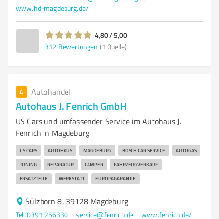
www.hd-magdeburg.de/
4,80 / 5,00
312
Bewertungen
(1 Quelle)
4
Autohandel
Autohaus J. Fenrich GmbH
US Cars und umfassender Service im Autohaus J.
Fenrich in Magdeburg
US CARS
AUTOHAUS
MAGDEBURG
BOSCH CAR SERVICE
AUTOGAS
TUNING
REPARATUR
CAMPER
FAHRZEUGVERKAUF
ERSATZTEILE
WERKSTATT
EUROPAGARANTIE
Sülzborn 8, 39128 Magdeburg
Tel. 0391 256330
service@fenrich.de
www.fenrich.de/