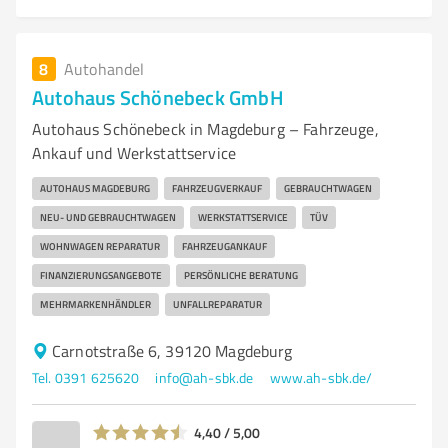
8
Autohandel
Autohaus Schönebeck GmbH
Autohaus Schönebeck in Magdeburg – Fahrzeuge,
Ankauf und Werkstattservice
AUTOHAUS MAGDEBURG
FAHRZEUGVERKAUF
GEBRAUCHTWAGEN
NEU- UND GEBRAUCHTWAGEN
WERKSTATTSERVICE
TÜV
WOHNWAGEN REPARATUR
FAHRZEUGANKAUF
FINANZIERUNGSANGEBOTE
PERSÖNLICHE BERATUNG
MEHRMARKENHÄNDLER
UNFALLREPARATUR
Carnotstraße 6, 39120 Magdeburg
Tel. 0391 625620
info@ah-sbk.de
www.ah-sbk.de/
4,40 / 5,00