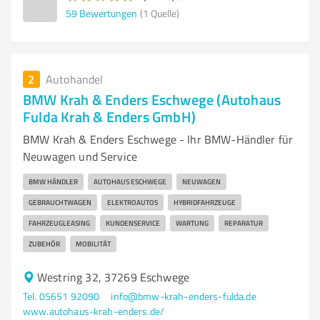
59
Bewertungen
(1 Quelle)
2
Autohandel
BMW Krah & Enders Eschwege (Autohaus
Fulda Krah & Enders GmbH)
BMW Krah & Enders Eschwege - Ihr BMW-Händler für
Neuwagen und Service
BMW HÄNDLER
AUTOHAUS ESCHWEGE
NEUWAGEN
GEBRAUCHTWAGEN
ELEKTROAUTOS
HYBRIDFAHRZEUGE
FAHRZEUGLEASING
KUNDENSERVICE
WARTUNG
REPARATUR
ZUBEHÖR
MOBILITÄT
Westring 32, 37269 Eschwege
Tel. 05651 92090
info@bmw-krah-enders-fulda.de
www.autohaus-krah-enders.de/