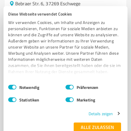
Bebraer Str. 6, 37269 Eschwege
Tel. 05651 92050
info@autorabe.de
www.autorabe.de/
Diese Webseite verwendet Cookies
Wir verwenden Cookies, um Inhalte und Anzeigen zu
4,50 / 5,00
personalisieren, Funktionen für soziale Medien anbieten zu
244
Bewertungen
(1 Quelle)
können und die Zugriffe auf unsere Website zu analysieren.
Außerdem geben wir Informationen zu Ihrer Verwendung
unserer Website an unsere Partner für soziale Medien,
Werbung und Analysen weiter. Unsere Partner führen diese
Informationen möglicherweise mit weiteren Daten
5
Autohandel
zusammen, die Sie ihnen bereitgestellt haben oder die sie im
Hiebenthal Nutzfahrzeuge Eschwege
Rahmen Ihrer Nutzung der Dienste gesammelt haben.
Hiebenthal Nutzfahrzeuge - Ihr Partner für
Einwilligungsauswahl
Impressum
|
Datenschutzbestimmungen
Nutzfahrzeuge und individuelle Lösung
Notwendig
Präferenzen
NUTZFAHRZEUGE
FAHRZEUGHANDEL
TIEFLADER
LKW
Statistiken
Marketing
ANHÄNGER
VERMIETUNG
REPARATUR
WARTUNG
Details zeigen
SERVICEPARTNER
INDIVIDUELLE LÖSUNGEN
ESCHWEGE
INNOVATION
ALLE ZULASSEN