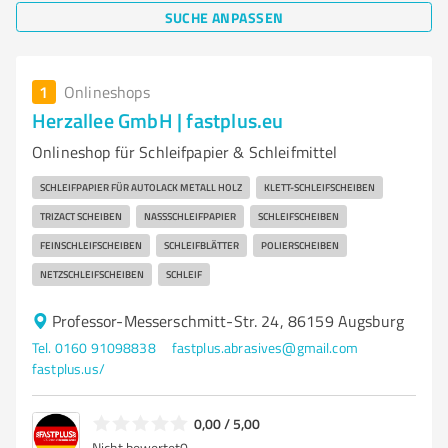
SUCHE ANPASSEN
1
Onlineshops
Herzallee GmbH | fastplus.eu
Onlineshop für Schleifpapier & Schleifmittel
SCHLEIFPAPIER FÜR AUTOLACK METALL HOLZ
KLETT-SCHLEIFSCHEIBEN
TRIZACT SCHEIBEN
NASSSCHLEIFPAPIER
SCHLEIFSCHEIBEN
FEINSCHLEIFSCHEIBEN
SCHLEIFBLÄTTER
POLIERSCHEIBEN
NETZSCHLEIFSCHEIBEN
SCHLEIF
Professor-Messerschmitt-Str. 24, 86159 Augsburg
Tel. 0160 91098838
fastplus.abrasives@gmail.com
fastplus.us/
0,00 / 5,00
Nicht bewertet
0