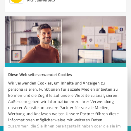
Sie möchten auch hier gelistet werden?
Diese Webseite verwendet Cookies
Registrieren Sie sich jetzt und werden Sie ein von
Wir verwenden Cookies, um Inhalte und Anzeigen zu
personalisieren, Funktionen für soziale Medien anbieten zu
Kunden empfohlener ProvenExpert!
können und die Zugriffe auf unsere Website zu analysieren.
Außerdem geben wir Informationen zu Ihrer Verwendung
unserer Website an unsere Partner für soziale Medien,
1
Werbung und Analysen weiter. Unsere Partner führen diese
Informationen möglicherweise mit weiteren Daten
zusammen, die Sie ihnen bereitgestellt haben oder die sie im