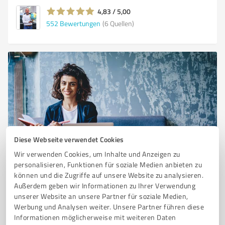
4,83 / 5,00
552
Bewertungen
(6 Quellen)
Diese Webseite verwendet Cookies
Sie möchten auch hier gelistet werden?
Wir verwenden Cookies, um Inhalte und Anzeigen zu
personalisieren, Funktionen für soziale Medien anbieten zu
Registrieren Sie sich jetzt und werden Sie ein von
können und die Zugriffe auf unsere Website zu analysieren.
Kunden empfohlener ProvenExpert!
Außerdem geben wir Informationen zu Ihrer Verwendung
unserer Website an unsere Partner für soziale Medien,
Werbung und Analysen weiter. Unsere Partner führen diese
1
Informationen möglicherweise mit weiteren Daten