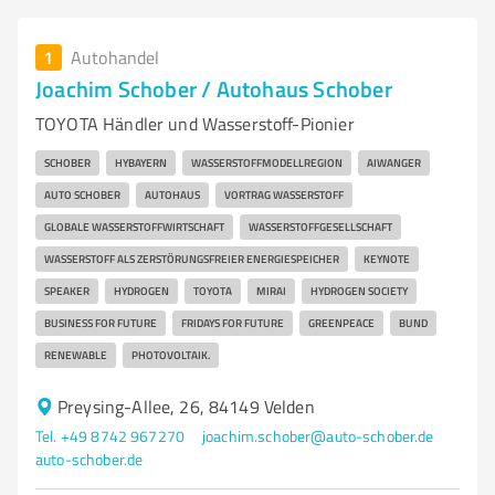
1
Autohandel
Joachim Schober / Autohaus Schober
TOYOTA Händler und Wasserstoff-Pionier
SCHOBER
HYBAYERN
WASSERSTOFFMODELLREGION
AIWANGER
AUTO SCHOBER
AUTOHAUS
VORTRAG WASSERSTOFF
GLOBALE WASSERSTOFFWIRTSCHAFT
WASSERSTOFFGESELLSCHAFT
WASSERSTOFF ALS ZERSTÖRUNGSFREIER ENERGIESPEICHER
KEYNOTE
SPEAKER
HYDROGEN
TOYOTA
MIRAI
HYDROGEN SOCIETY
BUSINESS FOR FUTURE
FRIDAYS FOR FUTURE
GREENPEACE
BUND
RENEWABLE
PHOTOVOLTAIK.
Preysing-Allee, 26, 84149 Velden
Tel. +49 8742 967270
joachim.schober@auto-schober.de
auto-schober.de