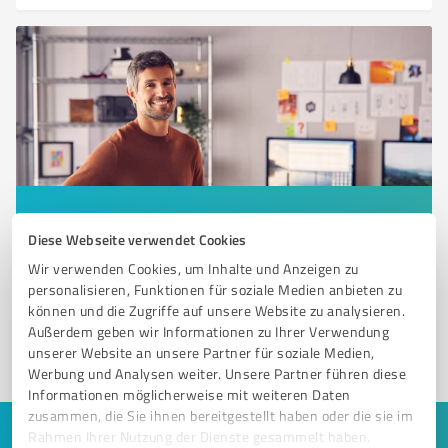
Sie möchten auch hier gelistet werden?
Diese Webseite verwendet Cookies
Registrieren Sie sich jetzt und werden Sie ein von
Wir verwenden Cookies, um Inhalte und Anzeigen zu
Kunden empfohlener ProvenExpert!
personalisieren, Funktionen für soziale Medien anbieten zu
können und die Zugriffe auf unsere Website zu analysieren.
Außerdem geben wir Informationen zu Ihrer Verwendung
unserer Website an unsere Partner für soziale Medien,
1
Werbung und Analysen weiter. Unsere Partner führen diese
Informationen möglicherweise mit weiteren Daten
zusammen, die Sie ihnen bereitgestellt haben oder die sie im
Rahmen Ihrer Nutzung der Dienste gesammelt haben.