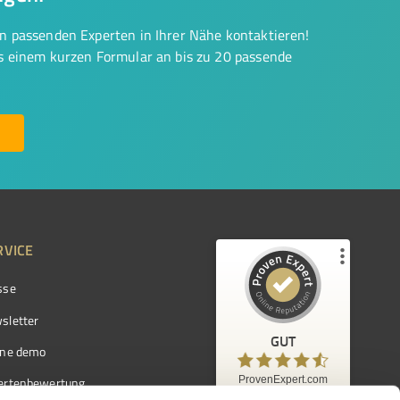
on passenden Experten in Ihrer Nähe kontaktieren!
us einem kurzen Formular an bis zu 20 passende
RVICE
sse
Kundenbewertungen und Erfahrungen zu
ProvenExpert.com
sletter
GUT
%
97
GUT
ine demo
Empfehlungen auf
ProvenExpert.com
ProvenExpert.com
5,00
/
4,42
ertenbewertung