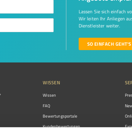
Lassen Sie sich einfach v
Wir leiten Ihr Anliegen a
Dienstleister weiter.
SO EINFACH GEHT'S
WISSEN
SE
?
Wissen
Pre
FAQ
New
Bewertungsportale
Onl
Kundenbewertungen
Exp