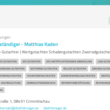
tungen
rständiger - Matthias Kaden
fz-Gutachter | Wertgutachten Schadengutachten Zweiradgutache
FZ-GUTACHTEN
KFZ-GUTACHTER
KFZ-HAFTPFLICHTSCHADEN-ABWICKLUNG
LKW-GUTA
CARAVAN-GUTACHTEN
MOTORRAD-GUTACHTEN
ROLLER-GUTACHTEN
ZWEIRAD-GUTA
DTIMERGUTACHTEN
YOUNGTIMERGUTACHTEN
SONDERFAHRZEUGGUTACHTEN
WERTG
KAUFBEGLEITUNG
GEBRAUCHTWAGENCHECK
REPARATURBESTÄTIGUNG
RECHNUNGS
NG
traße 1, 08451 Crimmitschau
kontakt@diekfzkrieger.de
diekfzkrieger.de