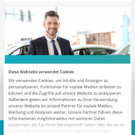
Sie möchten auch hier gelistet werden?
Diese Webseite verwendet Cookies
Registrieren Sie sich jetzt und werden Sie ein von
Wir verwenden Cookies, um Inhalte und Anzeigen zu
Kunden empfohlener ProvenExpert!
personalisieren, Funktionen für soziale Medien anbieten zu
können und die Zugriffe auf unsere Website zu analysieren.
Außerdem geben wir Informationen zu Ihrer Verwendung
unserer Website an unsere Partner für soziale Medien,
1
Werbung und Analysen weiter. Unsere Partner führen diese
Informationen möglicherweise mit weiteren Daten
zusammen, die Sie ihnen bereitgestellt haben oder die sie im
Rahmen Ihrer Nutzung der Dienste gesammelt haben.