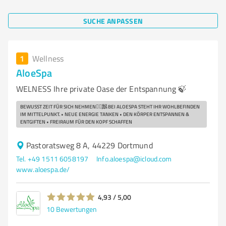
SUCHE ANPASSEN
1
Wellness
AloeSpa
WELNESS Ihre private Oase der Entspannung 🍃
BEWUSST ZEIT FÜR SICH NEHMEN🧖‍♀️🧖 BEI ALOESPA STEHT IHR WOHLBEFINDEN
IM MITTELPUNKT. • NEUE ENERGIE TANKEN • DEN KÖRPER ENTSPANNEN &
ENTGIFTEN • FREIRAUM FÜR DEN KOPF SCHAFFEN
Pastoratsweg 8 A, 44229 Dortmund
Tel. +49 1511 6058197
Info.aloespa@icloud.com
www.aloespa.de/
4,93 / 5,00
10
Bewertungen