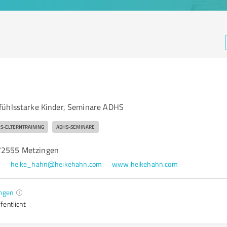
fühlsstarke Kinder, Seminare ADHS
S-ELTERNTRAINING
ADHS-SEMINARE
 72555 Metzingen
5
heike_hahn@heikehahn.com
www.heikehahn.com
ngen
fentlicht