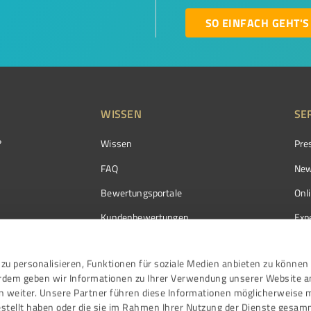
SO EINFACH GEHT'S
WISSEN
SE
?
Wissen
Pre
FAQ
New
Bewertungsportale
Onl
Kundenbewertungen
Exp
Kundenzufriedenheit
Exp
zu personalisieren, Funktionen für soziale Medien anbieten zu können 
Bewertungs­richtlinien
erdem geben wir Informationen zu Ihrer Verwendung unserer Website a
Events
n weiter. Unsere Partner führen diese Informationen möglicherweise 
stellt haben oder die sie im Rahmen Ihrer Nutzung der Dienste gesam