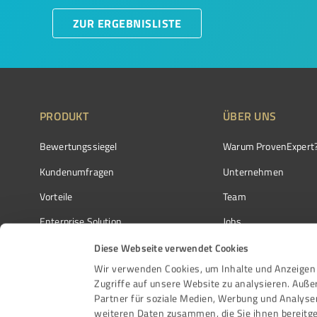
ZUR ERGEBNISLISTE
PRODUKT
ÜBER UNS
Bewertungssiegel
Warum ProvenExpert
Kundenumfragen
Unternehmen
Vorteile
Team
Enterprise Solution
Jobs
Partnerprogramm
Kundenstimmen
Diese Webseite verwendet Cookies
Wir verwenden Cookies, um Inhalte und Anzeigen 
Auszeichnungen
Kontakt
Zugriffe auf unsere Website zu analysieren. Auß
Partner für soziale Medien, Werbung und Analyse
weiteren Daten zusammen, die Sie ihnen bereitge