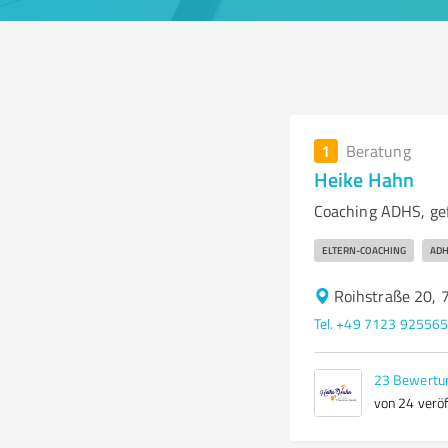
1
Beratung
Heike Hahn
Coaching ADHS, ge
ELTERN-COACHING
ADH
Roihstraße 20,
Tel. +49 7123 92556
23
Bewertu
von 24 veröf