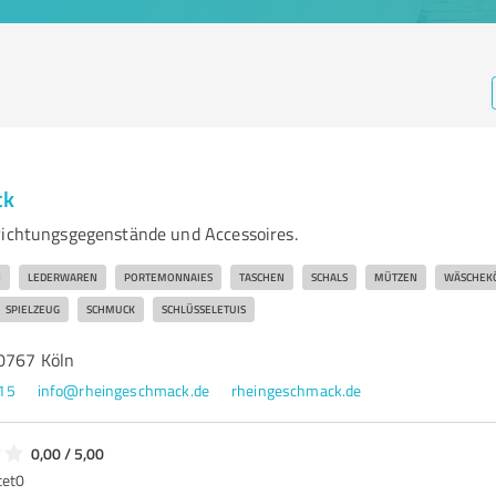
ck
richtungsgegenstände und Accessoires.
N
LEDERWAREN
PORTEMONNAIES
TASCHEN
SCHALS
MÜTZEN
WÄSCHEK
SPIELZEUG
SCHMUCK
SCHLÜSSELETUIS
50767 Köln
15
info@rheingeschmack.de
rheingeschmack.de
0,00 / 5,00
tet
0