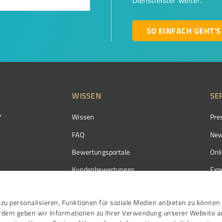
Dienstleister weiter.
SO EINFACH GEHT'S
WISSEN
SE
?
Wissen
Pre
FAQ
New
Bewertungsportale
Onl
Kundenbewertungen
Exp
Kundenzufriedenheit
Exp
zu personalisieren, Funktionen für soziale Medien anbieten zu können 
Bewertungs­richtlinien
erdem geben wir Informationen zu Ihrer Verwendung unserer Website a