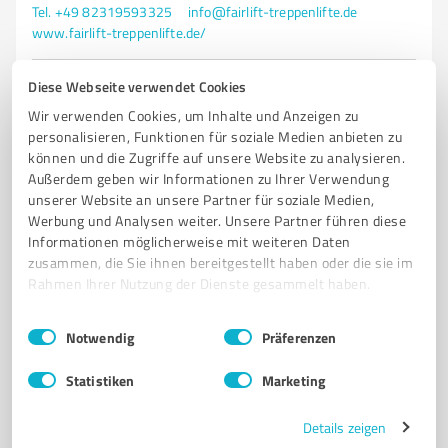
Tel. +49 82319593325
info@fairlift-treppenlifte.de
www.fairlift-treppenlifte.de/
Diese Webseite verwendet Cookies
0,00 / 5,00
Nicht bewertet
0
Wir verwenden Cookies, um Inhalte und Anzeigen zu
personalisieren, Funktionen für soziale Medien anbieten zu
können und die Zugriffe auf unsere Website zu analysieren.
Außerdem geben wir Informationen zu Ihrer Verwendung
unserer Website an unsere Partner für soziale Medien,
Werbung und Analysen weiter. Unsere Partner führen diese
Informationen möglicherweise mit weiteren Daten
zusammen, die Sie ihnen bereitgestellt haben oder die sie im
Rahmen Ihrer Nutzung der Dienste gesammelt haben.
Einwilligungsauswahl
Impressum
|
Datenschutzbestimmungen
Notwendig
Präferenzen
Sie möchten auch hier gelistet werden?
Statistiken
Marketing
Registrieren Sie sich jetzt und werden Sie ein von
Kunden empfohlener ProvenExpert!
Details zeigen