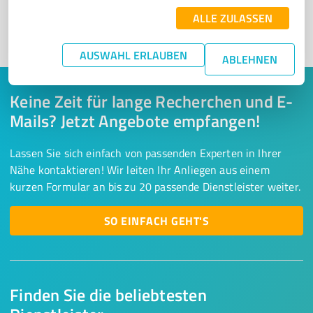
ALLE ZULASSEN
1
AUSWAHL ERLAUBEN
ABLEHNEN
Keine Zeit für lange Recherchen und E-
Mails? Jetzt Angebote empfangen!
Lassen Sie sich einfach von passenden Experten in Ihrer
Nähe kontaktieren! Wir leiten Ihr Anliegen aus einem
kurzen Formular an bis zu 20 passende Dienstleister weiter.
SO EINFACH GEHT'S
Finden Sie die beliebtesten