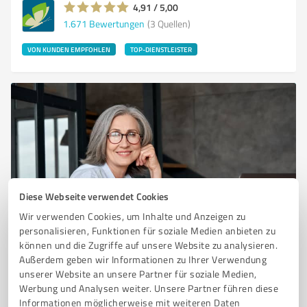
4,91 / 5,00
1.671
Bewertungen
(3 Quellen)
VON KUNDEN EMPFOHLEN
TOP-DIENSTLEISTER
Diese Webseite verwendet Cookies
Sie möchten auch hier gelistet werden?
Wir verwenden Cookies, um Inhalte und Anzeigen zu
personalisieren, Funktionen für soziale Medien anbieten zu
Registrieren Sie sich jetzt und werden Sie ein von
können und die Zugriffe auf unsere Website zu analysieren.
Kunden empfohlener ProvenExpert!
Außerdem geben wir Informationen zu Ihrer Verwendung
unserer Website an unsere Partner für soziale Medien,
Werbung und Analysen weiter. Unsere Partner führen diese
Informationen möglicherweise mit weiteren Daten