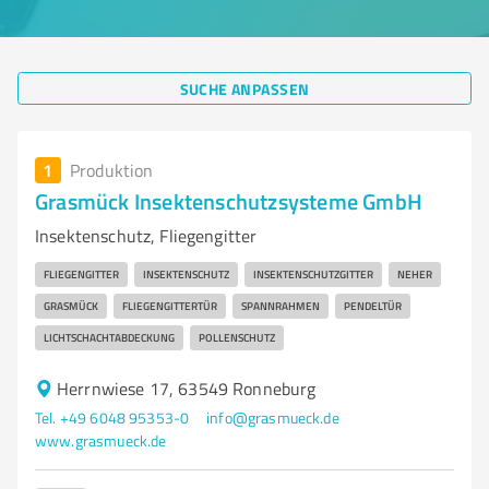
SUCHE ANPASSEN
1
Produktion
Grasmück Insektenschutzsysteme GmbH
Insektenschutz, Fliegengitter
FLIEGENGITTER
INSEKTENSCHUTZ
INSEKTENSCHUTZGITTER
NEHER
GRASMÜCK
FLIEGENGITTERTÜR
SPANNRAHMEN
PENDELTÜR
LICHTSCHACHTABDECKUNG
POLLENSCHUTZ
Herrnwiese 17, 63549 Ronneburg
Tel. +49 6048 95353-0
info@grasmueck.de
www.grasmueck.de