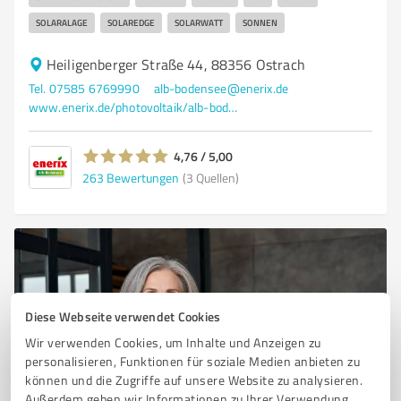
SOLARALAGE
SOLAREDGE
SOLARWATT
SONNEN
Heiligenberger Straße 44, 88356 Ostrach
Tel. 07585 6769990
alb-bodensee@enerix.de
www.enerix.de/photovoltaik/alb-bodensee
4,76 / 5,00
263
Bewertungen
(3 Quellen)
Diese Webseite verwendet Cookies
Wir verwenden Cookies, um Inhalte und Anzeigen zu
personalisieren, Funktionen für soziale Medien anbieten zu
können und die Zugriffe auf unsere Website zu analysieren.
Außerdem geben wir Informationen zu Ihrer Verwendung