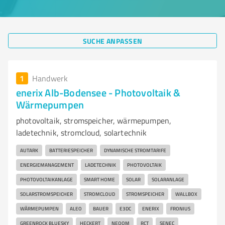
SUCHE ANPASSEN
1
Handwerk
enerix Alb-Bodensee - Photovoltaik &
Wärmepumpen
photovoltaik, stromspeicher, wärmepumpen,
ladetechnik, stromcloud, solartechnik
AUTARK
BATTERIESPEICHER
DYNAMISCHE STROMTARIFE
ENERGIEMANAGEMENT
LADETECHNIK
PHOTOVOLTAIK
PHOTOVOLTAIKANLAGE
SMART HOME
SOLAR
SOLARANLAGE
SOLARSTROMSPEICHER
STROMCLOUD
STROMSPEICHER
WALLBOX
WÄRMEPUMPEN
ALEO
BAUER
E3DC
ENERIX
FRONIUS
GREENROCK BLUESKY
HECKERT
NEOOM
RCT
SENEC