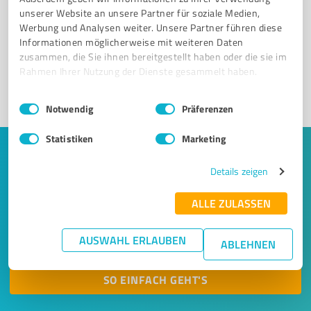
Sie möchten auch hier gelistet werden?
unserer Website an unsere Partner für soziale Medien,
Registrieren Sie sich jetzt und werden Sie ein von
Werbung und Analysen weiter. Unsere Partner führen diese
Kunden empfohlener ProvenExpert!
Informationen möglicherweise mit weiteren Daten
zusammen, die Sie ihnen bereitgestellt haben oder die sie im
Rahmen Ihrer Nutzung der Dienste gesammelt haben.
1
Einwilligungsauswahl
Impressum
|
Datenschutzbestimmungen
Notwendig
Präferenzen
Statistiken
Marketing
Keine Zeit für lange Recherchen und E-
Details zeigen
Mails? Jetzt Angebote empfangen!
ALLE ZULASSEN
Lassen Sie sich einfach von passenden Experten in Ihrer
Nähe kontaktieren! Wir leiten Ihr Anliegen aus einem
AUSWAHL ERLAUBEN
ABLEHNEN
kurzen Formular an bis zu 20 passende Dienstleister weiter.
SO EINFACH GEHT'S