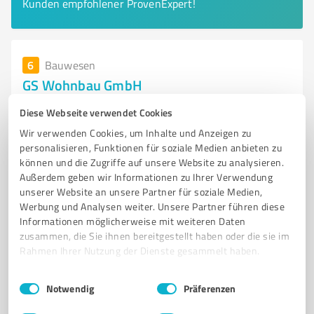
Kunden empfohlener ProvenExpert!
6
Bauwesen
GS Wohnbau GmbH
Individuelle Bauprojekte und schlüsselfertige Häuser
Diese Webseite verwendet Cookies
in Augsburg von GS Wohnbau
Wir verwenden Cookies, um Inhalte und Anzeigen zu
personalisieren, Funktionen für soziale Medien anbieten zu
BAUUNTERNEHMEN
SCHLÜSSELFERTIGE HÄUSER
können und die Zugriffe auf unsere Website zu analysieren.
INDIVIDUELLE PLANUNG
EINFAMILIENHÄUSER
MEHRFAMILIENHÄUSER
Außerdem geben wir Informationen zu Ihrer Verwendung
AUGSBURG
BAUPROJEKTE
KUNDENNÄHE
QUALITÄT
unserer Website an unsere Partner für soziale Medien,
Werbung und Analysen weiter. Unsere Partner führen diese
NACHHALTIGKEIT
ARCHITEKTEN
BAUINGENIEURE
Informationen möglicherweise mit weiteren Daten
zusammen, die Sie ihnen bereitgestellt haben oder die sie im
Bürgermeister-Aurnhammer-Straße 57, 86199
Rahmen Ihrer Nutzung der Dienste gesammelt haben.
Augsburg
info@gs-wohnbau.de
www.gswohnbau.de/
Einwilligungsauswahl
Impressum
|
Datenschutzbestimmungen
Notwendig
Präferenzen