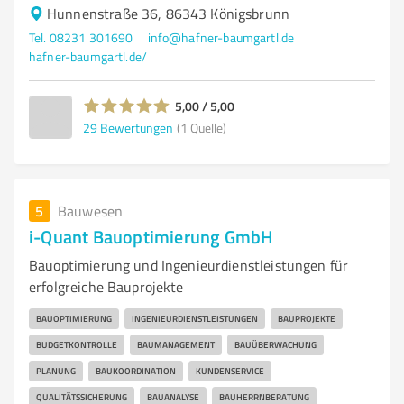
Hunnenstraße 36, 86343 Königsbrunn
Tel. 08231 301690
info@hafner-baumgartl.de
hafner-baumgartl.de/
5,00 / 5,00
29
Bewertungen
(1 Quelle)
5
Bauwesen
i-Quant Bauoptimierung GmbH
Bauoptimierung und Ingenieurdienstleistungen für
erfolgreiche Bauprojekte
BAUOPTIMIERUNG
INGENIEURDIENSTLEISTUNGEN
BAUPROJEKTE
BUDGETKONTROLLE
BAUMANAGEMENT
BAUÜBERWACHUNG
PLANUNG
BAUKOORDINATION
KUNDENSERVICE
QUALITÄTSSICHERUNG
BAUANALYSE
BAUHERRNBERATUNG