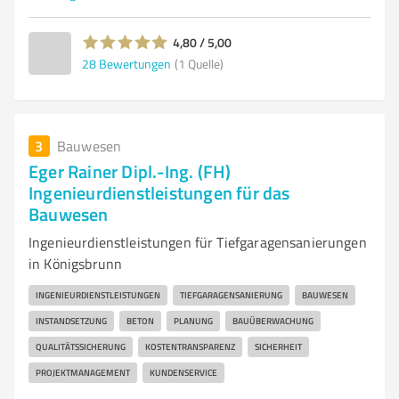
4,80 / 5,00
28
Bewertungen
(1 Quelle)
3
Bauwesen
Eger Rainer Dipl.-Ing. (FH)
Ingenieurdienstleistungen für das
Bauwesen
Ingenieurdienstleistungen für Tiefgaragensanierungen
in Königsbrunn
INGENIEURDIENSTLEISTUNGEN
TIEFGARAGENSANIERUNG
BAUWESEN
INSTANDSETZUNG
BETON
PLANUNG
BAUÜBERWACHUNG
QUALITÄTSSICHERUNG
KOSTENTRANSPARENZ
SICHERHEIT
PROJEKTMANAGEMENT
KUNDENSERVICE