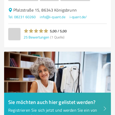
Pfalzstraße 15, 86343 Königsbrunn
Tel. 08231 60260
info@i-quant.de
i-quant.de/
5,00 / 5,00
25
Bewertungen
(1 Quelle)
Sie möchten auch hier gelistet werden?
Registrieren Sie sich jetzt und werden Sie ein von