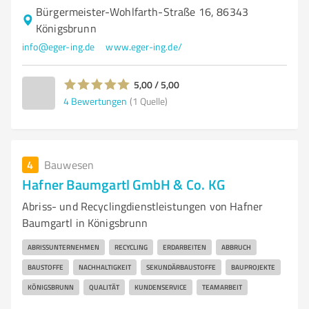
Bürgermeister-Wohlfarth-Straße 16, 86343
Königsbrunn
info@eger-ing.de
www.eger-ing.de/
5,00 / 5,00
4
Bewertungen
(1 Quelle)
4
Bauwesen
Hafner Baumgartl GmbH & Co. KG
Abriss- und Recyclingdienstleistungen von Hafner
Baumgartl in Königsbrunn
ABRISSUNTERNEHMEN
RECYCLING
ERDARBEITEN
ABBRUCH
BAUSTOFFE
NACHHALTIGKEIT
SEKUNDÄRBAUSTOFFE
BAUPROJEKTE
KÖNIGSBRUNN
QUALITÄT
KUNDENSERVICE
TEAMARBEIT