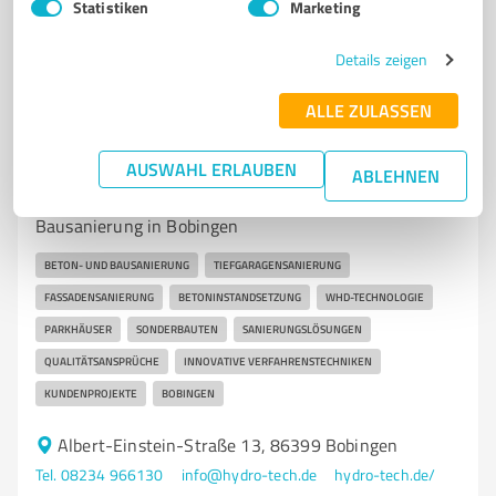
4,80 / 5,00
Statistiken
Marketing
16
Bewertungen
(1 Quelle)
Details zeigen
ALLE ZULASSEN
7
Bauwesen
Hydro-Tech GmbH Bobingen
AUSWAHL ERLAUBEN
ABLEHNEN
Hydro-Tech GmbH - Ihr Partner für Beton- und
Bausanierung in Bobingen
BETON- UND BAUSANIERUNG
TIEFGARAGENSANIERUNG
FASSADENSANIERUNG
BETONINSTANDSETZUNG
WHD-TECHNOLOGIE
PARKHÄUSER
SONDERBAUTEN
SANIERUNGSLÖSUNGEN
QUALITÄTSANSPRÜCHE
INNOVATIVE VERFAHRENSTECHNIKEN
KUNDENPROJEKTE
BOBINGEN
Albert-Einstein-Straße 13, 86399 Bobingen
Tel. 08234 966130
info@hydro-tech.de
hydro-tech.de/