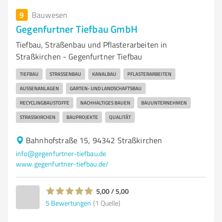
9
Bauwesen
Gegenfurtner Tiefbau GmbH
Tiefbau, Straßenbau und Pflasterarbeiten in
Straßkirchen - Gegenfurtner Tiefbau
TIEFBAU
STRASSENBAU
KANALBAU
PFLASTERARBEITEN
AUSSENANLAGEN
GARTEN- UND LANDSCHAFTSBAU
RECYCLINGBAUSTOFFE
NACHHALTIGES BAUEN
BAUUNTERNEHMEN
STRASSKIRCHEN
BAUPROJEKTE
QUALITÄT
Bahnhofstraße 15, 94342 Straßkirchen
info@gegenfurtner-tiefbau.de
www.gegenfurtner-tiefbau.de/
5,00 / 5,00
5
Bewertungen
(1 Quelle)