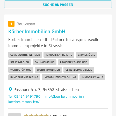
SUCHE ANPASSEN
1
Bauwesen
Körber Immobilien GmbH
Körber Immobilien - Ihr Partner für anspruchsvolle
Immobilienprojekte in Strassk
GENERALUNTERNEHMER
IMMOBILIENPROJEKTE
GRUNDSTÜCKE
STRASSKIRCHEN
BAUINGENIEURE
PROJEKTENTWICKLUNG
WERTSCHÖPFUNG
WOHNIMMOBILIEN
GEWERBEIMMOBILIEN
IMMOBILIENBERATUNG
IMMOBILIENENTWICKLUNG
IMMOBILIENKAUF
Passauer Str. 7, 94342 Straßkirchen
Tel. 09424 9491790
info@koerber.immobilien
koerber.immobilien/
5,00 / 5,00