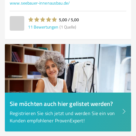
www.seebauer-innenausbau.de/
5,00 / 5,00
11
Bewertungen
(1 Quelle)
Sie möchten auch hier gelistet werden?
Registrieren Sie sich jetzt und werden Sie ein von
Kunden empfohlener ProvenExpert!