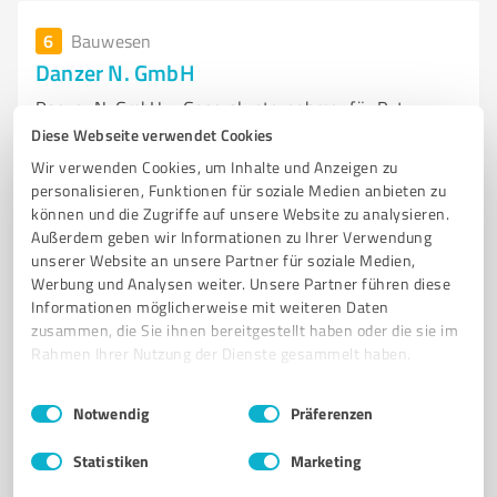
6
Bauwesen
Danzer N. GmbH
Danzer N. GmbH – Generalunternehmer für Putz,
Dämmung und Estrich in Bayern
Diese Webseite verwendet Cookies
Wir verwenden Cookies, um Inhalte und Anzeigen zu
INNENPUTZ
AUSSENPUTZ
WÄRMEDÄMMVERBUNDSYSTEME
personalisieren, Funktionen für soziale Medien anbieten zu
ESTRICHE
GENERALUNTERNEHMER
können und die Zugriffe auf unsere Website zu analysieren.
Außerdem geben wir Informationen zu Ihrer Verwendung
Reinbachstraße 19, 94360 Mitterfels
unserer Website an unsere Partner für soziale Medien,
Werbung und Analysen weiter. Unsere Partner führen diese
Tel. 09961 9439080
info@danzer-verputz.de
Informationen möglicherweise mit weiteren Daten
www.danzer-verputz.de/
zusammen, die Sie ihnen bereitgestellt haben oder die sie im
Rahmen Ihrer Nutzung der Dienste gesammelt haben.
4,20 / 5,00
22
Bewertungen
(1 Quelle)
Einwilligungsauswahl
Impressum
|
Datenschutzbestimmungen
Notwendig
Präferenzen
Statistiken
Marketing