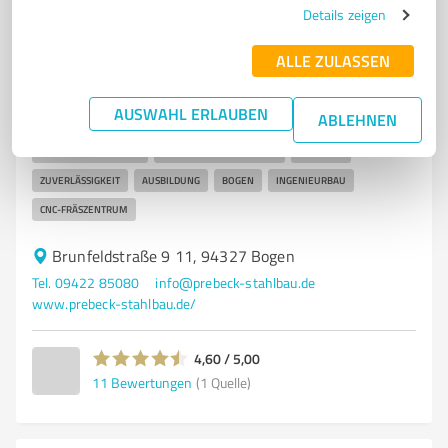
7
Bauwesen
Details zeigen
Franz Prebeck GmbH & Co. KG
ALLE ZULASSEN
Stahlbau und Metallbau Lösungen von Franz Prebeck
GmbH & Co. KG in Bogen
AUSWAHL ERLAUBEN
ABLEHNEN
STAHLBAU
METALLBAU
ANLAGENBAU
SCHWEISSKOMPONENTEN
3D-KONSTRUKTIONEN
INDIVIDUELLE LÖSUNGEN
QUALITÄT
ZUVERLÄSSIGKEIT
AUSBILDUNG
BOGEN
INGENIEURBAU
CNC-FRÄSZENTRUM
Brunfeldstraße 9 11, 94327 Bogen
Tel. 09422 85080
info@prebeck-stahlbau.de
www.prebeck-stahlbau.de/
4,60 / 5,00
11
Bewertungen
(1 Quelle)