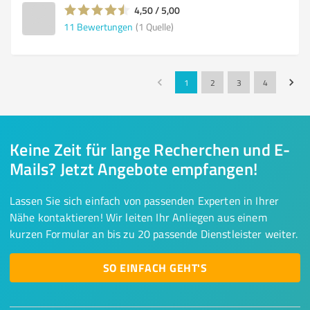
4,50 / 5,00
11
Bewertungen
(1 Quelle)
1
2
3
4
Keine Zeit für lange Recherchen und E-
Mails? Jetzt Angebote empfangen!
Lassen Sie sich einfach von passenden Experten in Ihrer
Nähe kontaktieren! Wir leiten Ihr Anliegen aus einem
kurzen Formular an bis zu 20 passende Dienstleister weiter.
SO EINFACH GEHT'S