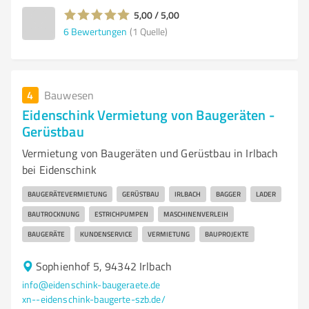
5,00 / 5,00
6
Bewertungen
(1 Quelle)
4
Bauwesen
Eidenschink Vermietung von Baugeräten -
Gerüstbau
Vermietung von Baugeräten und Gerüstbau in Irlbach
bei Eidenschink
BAUGERÄTEVERMIETUNG
GERÜSTBAU
IRLBACH
BAGGER
LADER
BAUTROCKNUNG
ESTRICHPUMPEN
MASCHINENVERLEIH
BAUGERÄTE
KUNDENSERVICE
VERMIETUNG
BAUPROJEKTE
Sophienhof 5, 94342 Irlbach
info@eidenschink-baugeraete.de
xn--eidenschink-baugerte-szb.de/