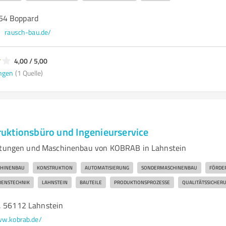
54 Boppard
rausch-bau.de/
4,00 / 5,00
ngen
(1 Quelle)
ktionsbüro und Ingenieurservice
istungen und Maschinenbau von KOBRAB in Lahnstein
HINENBAU
KONSTRUKTION
AUTOMATISIERUNG
SONDERMASCHINENBAU
FÖRDE
RENSTECHNIK
LAHNSTEIN
BAUTEILE
PRODUKTIONSPROZESSE
QUALITÄTSSICHER
, 56112 Lahnstein
w.kobrab.de/