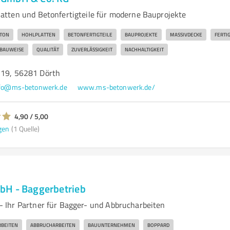
tten und Betonfertigteile für moderne Bauprojekte
TON
HOHLPLATTEN
BETONFERTIGTEILE
BAUPROJEKTE
MASSIVDECKE
FERTI
TBAUWEISE
QUALITÄT
ZUVERLÄSSIGKEIT
NACHHALTIGKEIT
 19, 56281 Dörth
fo@ms-betonwerk.de
www.ms-betonwerk.de/
4,90 / 5,00
gen
(1 Quelle)
bH - Baggerbetrieb
 Ihr Partner für Bagger- und Abbrucharbeiten
RBEITEN
ABBRUCHARBEITEN
BAUUNTERNEHMEN
BOPPARD