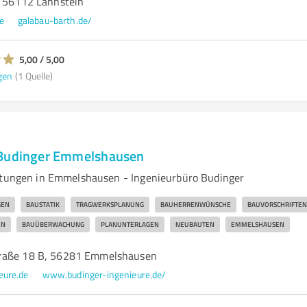
, 56112 Lahnstein
e
galabau-barth.de/
5,00 / 5,00
gen
(1 Quelle)
 Budinger Emmelshausen
stungen in Emmelshausen - Ingenieurbüro Budinger
GEN
BAUSTATIK
TRAGWERKSPLANUNG
BAUHERRENWÜNSCHE
BAUVORSCHRIFTEN
EN
BAUÜBERWACHUNG
PLANUNTERLAGEN
NEUBAUTEN
EMMELSHAUSEN
raße 18 B, 56281 Emmelshausen
eure.de
www.budinger-ingenieure.de/