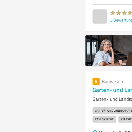
3
Bewertun
6
Bauwesen
Garten- und La
Garten- und Landsc
GARTEN- UND LANDSCHAFT
RASENPFLEGE
PFLAST