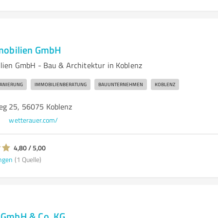
mobilien GmbH
lien GmbH - Bau & Architektur in Koblenz
SANIERUNG
IMMOBILIENBERATUNG
BAUUNTERNEHMEN
KOBLENZ
eg 25, 56075 Koblenz
wetterauer.com/
4,80 / 5,00
ngen
(1 Quelle)
 GmbH & Co. KG