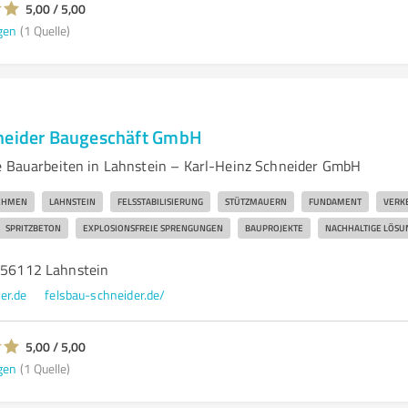
5,00 / 5,00
gen
(1 Quelle)
hneider Baugeschäft GmbH
e Bauarbeiten in Lahnstein – Karl-Heinz Schneider GmbH
EHMEN
LAHNSTEIN
FELSSTABILISIERUNG
STÜTZMAUERN
FUNDAMENT
VERK
SPRITZBETON
EXPLOSIONSFREIE SPRENGUNGEN
BAUPROJEKTE
NACHHALTIGE LÖSU
, 56112 Lahnstein
er.de
felsbau-schneider.de/
5,00 / 5,00
gen
(1 Quelle)