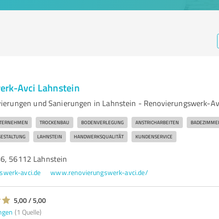
rk-Avci Lahnstein
ierungen und Sanierungen in Lahnstein - Renovierungswerk-Av
TERNEHMEN
TROCKENBAU
BODENVERLEGUNG
ANSTRICHARBEITEN
BADEZIMME
ESTALTUNG
LAHNSTEIN
HANDWERKSQUALITÄT
KUNDENSERVICE
46, 56112 Lahnstein
swerk-avci.de
www.renovierungswerk-avci.de/
5,00 / 5,00
ngen
(1 Quelle)