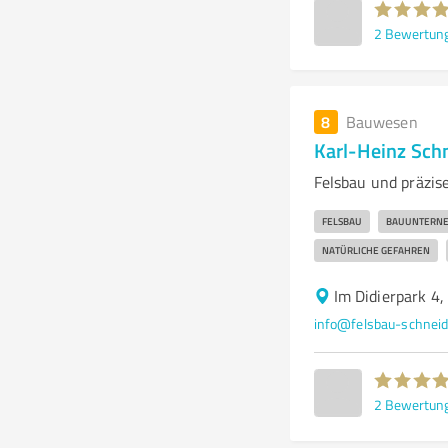
2
Bewertun
8
Bauwesen
Karl-Heinz Sc
Felsbau und präzis
FELSBAU
BAUUNTERN
NATÜRLICHE GEFAHREN
Im Didierpark 4
info@felsbau-schneid
2
Bewertun