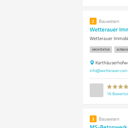
2
Bauwesen
Wetterauer Im
Wetterauer Immobi
ARCHITEKTUR
ALTBAU
Karthäuserhofw
info@wetterauer.com
16
Bewertu
3
Bauwesen
MS-Betonwerk