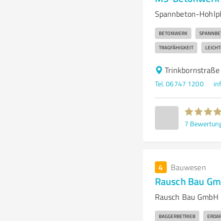
Spannbeton-Hohlpla
BETONWERK
SPANNBE
TRAGFÄHIGKEIT
LEICH
Trinkbornstraße
Tel. 06747 1200
in
7
Bewertun
4
Bauwesen
Rausch Bau Gm
Rausch Bau GmbH -
BAGGERBETRIEB
ERDA