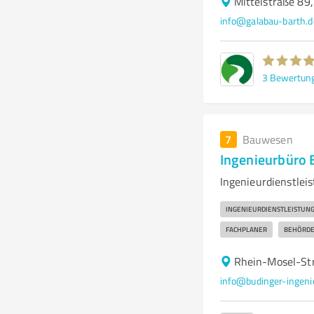
Mittelstraße 89
info@galabau-barth.d
3
Bewertun
7
Bauwesen
Ingenieurbüro
Ingenieurdienstlei
INGENIEURDIENSTLEISTUN
FACHPLANER
BEHÖRD
Rhein-Mosel-St
info@budinger-ingeni