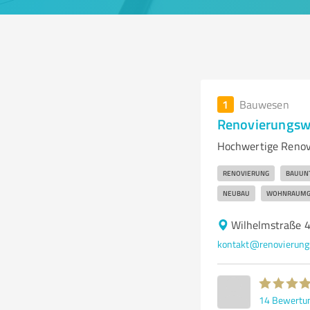
1
Bauwesen
Renovierungswe
Hochwertige Renov
RENOVIERUNG
BAUUN
NEUBAU
WOHNRAUMG
Wilhelmstraße 
kontakt@renovierung
14
Bewertu