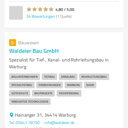
4,80 / 5,00
34
Bewertungen
(1 Quelle)
5
Bauwesen
Waldeier Bau GmbH
Spezialist für Tief-, Kanal- und Rohrleitungsbau in
Warburg
BAUUNTERNEHMEN
TIEFBAU
KANALBAU
ROHRLEITUNGSBAU
SPEZIALTIEFBAU
ERDBOHRUNGEN
WARBURG
DVGW
GÜTESCHUTZ
BAUPROJEKTE
FACHPERSONAL
INNOVATIVE TECHNOLOGIEN
Hainanger 31, 34414 Warburg
Tel. 05641 78790
info@waldeier.de