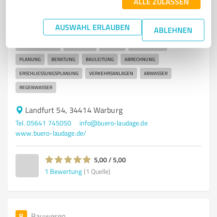
Frank Laudage Warburg
ALLE ZULASSEN
Ingenieurdienstleistungen im Tief- und Straßenbau in
AUSWAHL ERLAUBEN
Warburg
ABLEHNEN
INGENIEURBÜRO
BAUWESEN
TIEFBAU
STRASSENBAU
PLANUNG
BERATUNG
BAULEITUNG
ABRECHNUNG
ERSCHLIESSUNGSPLANUNG
VERKEHRSANLAGEN
ABWASSER
REGENWASSER
Landfurt 54, 34414 Warburg
Tel. 05641 745050
info@buero-laudage.de
www.buero-laudage.de/
5,00 / 5,00
1
Bewertung
(1 Quelle)
8
Bauwesen