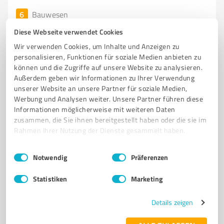
6
Bauwesen
Ars Rohrvortrieb GmbH & Co. KG
Diese Webseite verwendet Cookies
Ars Rohrvortrieb GmbH & Co. KG – Spezialist für
Wir verwenden Cookies, um Inhalte und Anzeigen zu
Rohrvortrieb im Bauwesen
personalisieren, Funktionen für soziale Medien anbieten zu
können und die Zugriffe auf unsere Website zu analysieren.
ROHRVORTRIEB
MIKROTUNNELBAU
HAUSANSCHLUSSVORTRIEB
Außerdem geben wir Informationen zu Ihrer Verwendung
unserer Website an unsere Partner für soziale Medien,
PIPE-EATING
STAHLSCHUTZROHRPRESSUNG
Werbung und Analysen weiter. Unsere Partner führen diese
Informationen möglicherweise mit weiteren Daten
Köhlers Drift 7, 34431 Marsberg
zusammen, die Sie ihnen bereitgestellt haben oder die sie im
info@ars-rohrvortrieb.de
ars-rohrvortrieb.de/
Rahmen Ihrer Nutzung der Dienste gesammelt haben.
Einwilligungsauswahl
Impressum
|
Datenschutzbestimmungen
5,00 / 5,00
Notwendig
Präferenzen
3
Bewertungen
(1 Quelle)
Statistiken
Marketing
Details zeigen
7
Bauwesen