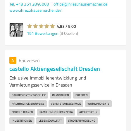
Tel. +49 351 2846068
office@ihrezuhausemacher.de
www.ihrezuhausemacher.de/
4,83 / 5,00
151
Bewertungen
(3 Quellen)
4
Bauwesen
castello Aktiengesellschaft Dresden
Exklusive Immobilienentwicklung und
Vermietungsservice in Dresden
BAUPROJEKTENTWICKLER
IMMOBILIEN
DRESDEN
NACHHALTIGE BAUWEISE
VERMIETUNGSSERVICE
WOHNPROJEKTE
CORTILE BIANCO
FAMILIENHOF FRANZISKA
ARCHITEKTUR
INVESTITIONEN
LEBENSQUALITÄT
STADTENTWICKLUNG