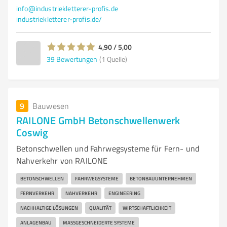
info@industriekletterer-profis.de
industriekletterer-profis.de/
4,90 / 5,00
39
Bewertungen
(1 Quelle)
9
Bauwesen
RAILONE GmbH Betonschwellenwerk
Coswig
Betonschwellen und Fahrwegsysteme für Fern- und
Nahverkehr von RAILONE
BETONSCHWELLEN
FAHRWEGSYSTEME
BETONBAUUNTERNEHMEN
FERNVERKEHR
NAHVERKEHR
ENGINEERING
NACHHALTIGE LÖSUNGEN
QUALITÄT
WIRTSCHAFTLICHKEIT
ANLAGENBAU
MASSGESCHNEIDERTE SYSTEME