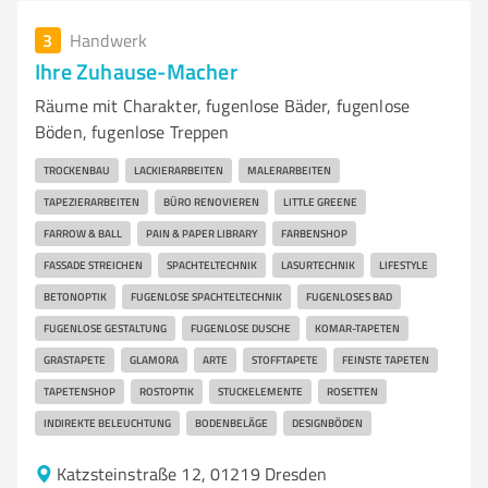
3
Handwerk
Ihre Zuhause-Macher
Räume mit Charakter, fugenlose Bäder, fugenlose
Böden, fugenlose Treppen
TROCKENBAU
LACKIERARBEITEN
MALERARBEITEN
TAPEZIERARBEITEN
BÜRO RENOVIEREN
LITTLE GREENE
FARROW & BALL
PAIN & PAPER LIBRARY
FARBENSHOP
FASSADE STREICHEN
SPACHTELTECHNIK
LASURTECHNIK
LIFESTYLE
BETONOPTIK
FUGENLOSE SPACHTELTECHNIK
FUGENLOSES BAD
FUGENLOSE GESTALTUNG
FUGENLOSE DUSCHE
KOMAR-TAPETEN
GRASTAPETE
GLAMORA
ARTE
STOFFTAPETE
FEINSTE TAPETEN
TAPETENSHOP
ROSTOPTIK
STUCKELEMENTE
ROSETTEN
INDIREKTE BELEUCHTUNG
BODENBELÄGE
DESIGNBÖDEN
Katzsteinstraße 12, 01219 Dresden