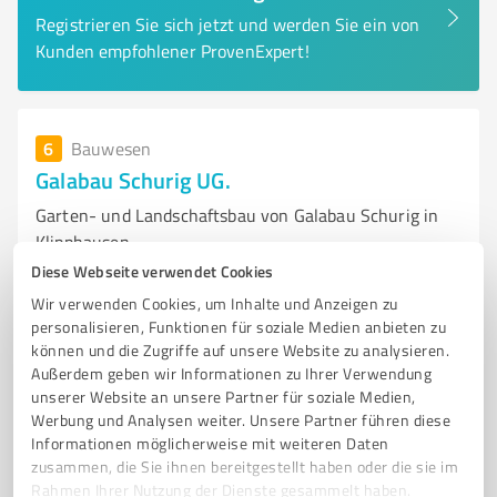
Registrieren Sie sich jetzt und werden Sie ein von
Kunden empfohlener ProvenExpert!
6
Bauwesen
Galabau Schurig UG.
Garten- und Landschaftsbau von Galabau Schurig in
Klipphausen
Diese Webseite verwendet Cookies
GARTENBAU
LANDSCHAFTSBAU
PFLASTERARBEITEN
TERRASSENBAU
Wir verwenden Cookies, um Inhalte und Anzeigen zu
ZAUNBAU
GARTENPFLEGE
ERDARBEITEN
TIEFBAU
personalisieren, Funktionen für soziale Medien anbieten zu
INDIVIDUELLE BERATUNG
NACHHALTIGE UMSETZUNG
KUNDENSERVICE
können und die Zugriffe auf unsere Website zu analysieren.
Außerdem geben wir Informationen zu Ihrer Verwendung
KLIPPHAUSEN
unserer Website an unsere Partner für soziale Medien,
Werbung und Analysen weiter. Unsere Partner führen diese
Talstraße 6, 01665 Klipphausen
Informationen möglicherweise mit weiteren Daten
info@galabau-schurig.de
galabau-schurig.de/
zusammen, die Sie ihnen bereitgestellt haben oder die sie im
Rahmen Ihrer Nutzung der Dienste gesammelt haben.