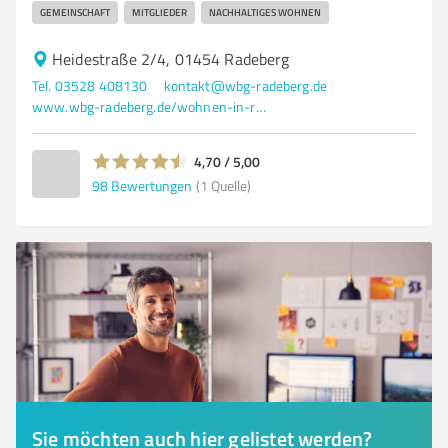
GEMEINSCHAFT
MITGLIEDER
NACHHALTIGES WOHNEN
Heidestraße 2/4, 01454 Radeberg
Tel. 03528 408130
kontakt@wbg-radeberg.de
www.wbg-radeberg.de/wohnen-in-radeberg.html
4,70 / 5,00
98
Bewertungen
(1 Quelle)
Sie möchten auch hier gelistet werden?