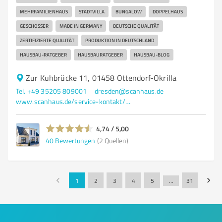
MEHRFAMILIENHAUS
STADTVILLA
BUNGALOW
DOPPELHAUS
GESCHOSSER
MADE IN GERMANY
DEUTSCHE QUALITÄT
ZERTIFIZIERTE QUALITÄT
PRODUKTION IN DEUTSCHLAND
HAUSBAU-RATGEBER
HAUSBAURATGEBER
HAUSBAU-BLOG
Zur Kuhbrücke 11, 01458 Ottendorf-Okrilla
Tel. +49 35205 809001
dresden@scanhaus.de
www.scanhaus.de/service-kontakt/musterhaeuser/musterhaus-dresden
4,74 / 5,00
40
Bewertungen
(2 Quellen)
1
2
3
4
5
…
31