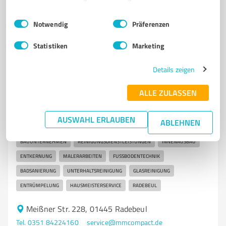
5,00 / 5,00
Einwilligungsauswahl
Impressum
|
Datenschutzbestimmungen
40
Bewertungen
(1 Quelle)
Notwendig
Präferenzen
Statistiken
Marketing
7
Bauwesen
Details zeigen
MMCompact GmbH Service für Bau-&
ALLE ZULASSEN
Reinigungsdienstleistungen
Bau- und Reinigungsdienstleistungen von MMCompact
AUSWAHL ERLAUBEN
ABLEHNEN
GmbH in Radebeul
BAUUNTERNEHMEN
REINIGUNGSDIENSTLEISTUNGEN
INNENAUSBAU
ENTKERNUNG
MALERARBEITEN
FUSSBODENTECHNIK
BADSANIERUNG
UNTERHALTSREINIGUNG
GLASREINIGUNG
ENTRÜMPELUNG
HAUSMEISTERSERVICE
RADEBEUL
Meißner Str. 228, 01445 Radebeul
Tel. 0351 84224160
service@mmcompact.de