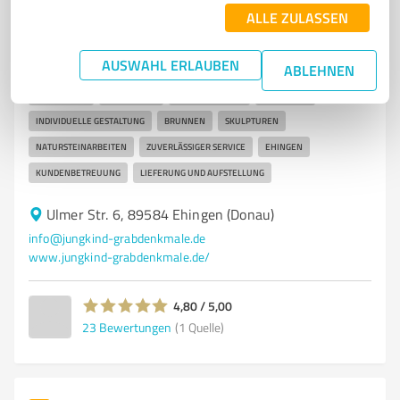
Jungkind GmbH & Co.KG
ALLE ZULASSEN
Hochwertige Natursteine und Grabsteine von Jungkind
in Ehingen
AUSWAHL ERLAUBEN
ABLEHNEN
NATURSTEIN
GRABSTEINE
GRABDENKMALE
STEINMETZ
INDIVIDUELLE GESTALTUNG
BRUNNEN
SKULPTUREN
NATURSTEINARBEITEN
ZUVERLÄSSIGER SERVICE
EHINGEN
KUNDENBETREUUNG
LIEFERUNG UND AUFSTELLUNG
Ulmer Str. 6, 89584 Ehingen (Donau)
info@jungkind-grabdenkmale.de
www.jungkind-grabdenkmale.de/
4,80 / 5,00
23
Bewertungen
(1 Quelle)