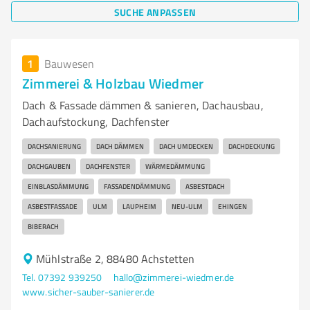
SUCHE ANPASSEN
1
Bauwesen
Zimmerei & Holzbau Wiedmer
Dach & Fassade dämmen & sanieren, Dachausbau,
Dachaufstockung, Dachfenster
DACHSANIERUNG
DACH DÄMMEN
DACH UMDECKEN
DACHDECKUNG
DACHGAUBEN
DACHFENSTER
WÄRMEDÄMMUNG
EINBLASDÄMMUNG
FASSADENDÄMMUNG
ASBESTDACH
ASBESTFASSADE
ULM
LAUPHEIM
NEU-ULM
EHINGEN
BIBERACH
Mühlstraße 2, 88480 Achstetten
Tel. 07392 939250
hallo@zimmerei-wiedmer.de
www.sicher-sauber-sanierer.de