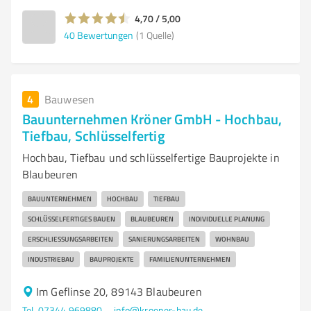
4,70 / 5,00
40
Bewertungen
(1 Quelle)
4
Bauwesen
Bauunternehmen Kröner GmbH - Hochbau,
Tiefbau, Schlüsselfertig
Hochbau, Tiefbau und schlüsselfertige Bauprojekte in
Blaubeuren
BAUUNTERNEHMEN
HOCHBAU
TIEFBAU
SCHLÜSSELFERTIGES BAUEN
BLAUBEUREN
INDIVIDUELLE PLANUNG
ERSCHLIESSUNGSARBEITEN
SANIERUNGSARBEITEN
WOHNBAU
INDUSTRIEBAU
BAUPROJEKTE
FAMILIENUNTERNEHMEN
Im Geflinse 20, 89143 Blaubeuren
Tel. 07344 969880
info@kroener-bau.de