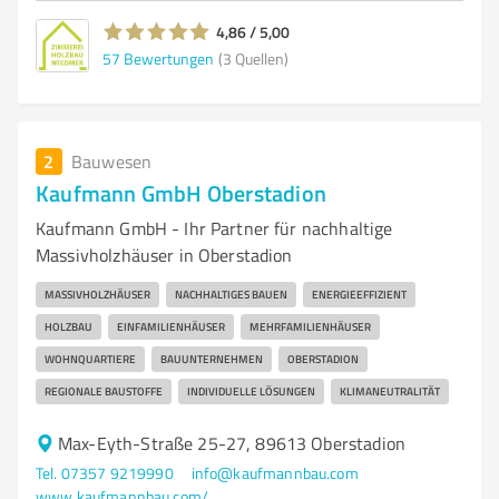
4,86 / 5,00
57
Bewertungen
(3 Quellen)
2
Bauwesen
Kaufmann GmbH Oberstadion
Kaufmann GmbH - Ihr Partner für nachhaltige
Massivholzhäuser in Oberstadion
MASSIVHOLZHÄUSER
NACHHALTIGES BAUEN
ENERGIEEFFIZIENT
HOLZBAU
EINFAMILIENHÄUSER
MEHRFAMILIENHÄUSER
WOHNQUARTIERE
BAUUNTERNEHMEN
OBERSTADION
REGIONALE BAUSTOFFE
INDIVIDUELLE LÖSUNGEN
KLIMANEUTRALITÄT
Max-Eyth-Straße 25-27, 89613 Oberstadion
Tel. 07357 9219990
info@kaufmannbau.com
www.kaufmannbau.com/