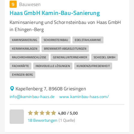
9
Bauwesen
Haas GmbH Kamin-Bau-Sanierung
Kaminsanierung und Schornsteinbau von Haas GmbH
in Ehingen-Berg
KAMINSANIERUNG
SCHORNSTEINBAU
EDELSTAHLKAMINE
KERAMIKANLAGEN
BRENNWERT-ABGASLEITUNGEN
RAUCHROHRANSCHLÜSSE
GENERALUNTERNEHMER
SCHIEDEL GMBH
FACHKRÄFTE
INDIVIDUELLE LÖSUNGEN
KUNDENZUFRIEDENHEIT
EHINGEN-BERG
Kapellenberg 7, 89608 Griesingen
info@kaminbau-haas.de
www.kaminbau-haas.com/
4,80 / 5,00
18
Bewertungen
(1 Quelle)