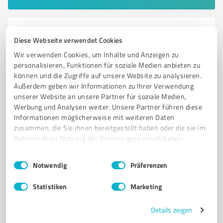
6
Bauwesen
Diese Webseite verwendet Cookies
Rapp Bau GmbH
Wir verwenden Cookies, um Inhalte und Anzeigen zu
Rapp Bau GmbH – Ihr Meisterbetrieb für Bauprojekte
personalisieren, Funktionen für soziale Medien anbieten zu
können und die Zugriffe auf unsere Website zu analysieren.
in der Region!
Außerdem geben wir Informationen zu Ihrer Verwendung
NEUBAU
UMBAU
SANIERUNG
BAULEISTUNGEN
BERATUNG
unserer Website an unsere Partner für soziale Medien,
Werbung und Analysen weiter. Unsere Partner führen diese
Hauptstraße 98/2, 88433 Schemmerhofen
Informationen möglicherweise mit weiteren Daten
zusammen, die Sie ihnen bereitgestellt haben oder die sie im
info@rappbau.de
rappbau.de/
Rahmen Ihrer Nutzung der Dienste gesammelt haben.
5,00 / 5,00
Einwilligungsauswahl
Impressum
|
Datenschutzbestimmungen
Notwendig
Präferenzen
9
Bewertungen
(1 Quelle)
Statistiken
Marketing
Details zeigen
7
Bauwesen