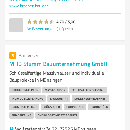
www.kroener-bau.de/
4,70 / 5,00
38
Bewertungen
(1 Quelle)
5
Bauwesen
MHB Stumm Bauunternehmung GmbH
Schlüsselfertige Massivhäuser und individuelle
Bauprojekte in Münsingen
BAUUNTERNEHMEN
MASSIVHÄUSER
SCHLÜSSELFERTIGER BAU
INDIVIDUELLE PLANUNG
BAUQUALITÄT
KUNDENZUFRIEDENHEIT
BAUMEISTER-HAUS
MÜNSINGEN
BAUPARTNER
GRUNDSTÜCK
FINANZIERUNG
ENERGIEOPTIMIERTES BAUEN
Wolfgartenstraße 72, 72525 Münsingen