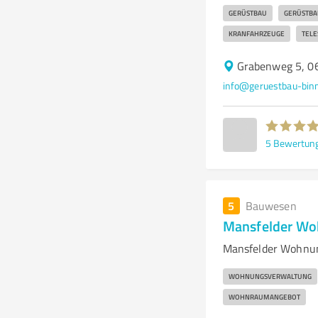
GERÜSTBAU
GERÜSTBA
KRANFAHRZEUGE
TELE
Grabenweg 5, 0
info@geruestbau-bin
5
Bewertun
5
Bauwesen
Mansfelder Wo
Mansfelder Wohnun
WOHNUNGSVERWALTUNG
WOHNRAUMANGEBOT