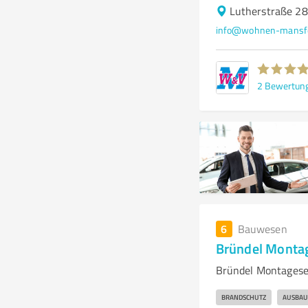
Lutherstraße 28
info@wohnen-mansfe
2
Bewertun
6
Bauwesen
Bründel Monta
Bründel Montagese
BRANDSCHUTZ
AUSBAU