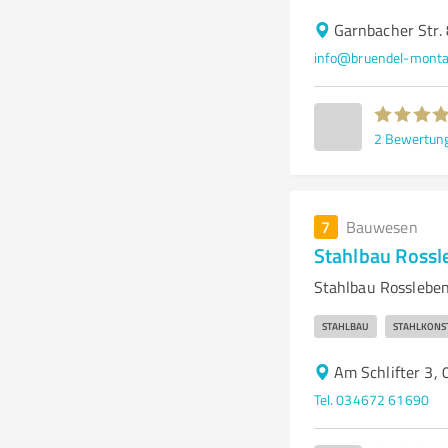
Garnbacher Str
info@bruendel-monta
2
Bewertun
7
Bauwesen
Stahlbau Ross
Stahlbau Rossleben
STAHLBAU
STAHLKONS
Am Schlifter 3,
Tel. 034672 61690