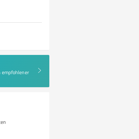
en empfohlener
ten