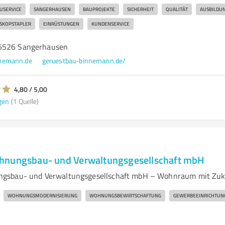
USERVICE
SANGERHAUSEN
BAUPROJEKTE
SICHERHEIT
QUALITÄT
AUSBILDU
SKOPSTAPLER
EINRÜSTUNGEN
KUNDENSERVICE
6526 Sangerhausen
nemann.de
geruestbau-binnemann.de/
4,80 / 5,00
gen
(1 Quelle)
hnungsbau- und Verwaltungsgesellschaft mbH
gsbau- und Verwaltungsgesellschaft mbH – Wohnraum mit Zuk
WOHNUNGSMODERNISIERUNG
WOHNUNGSBEWIRTSCHAFTUNG
GEWERBEEINRICHTUN