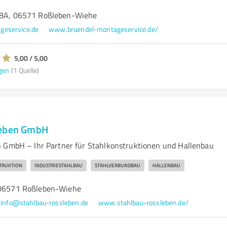
. 8A, 06571 Roßleben-Wiehe
geservice.de
www.bruendel-montageservice.de/
5,00 / 5,00
gen
(1 Quelle)
leben GmbH
 GmbH – Ihr Partner für Stahlkonstruktionen und Hallenbau
TRUKTION
INDUSTRIESTAHLBAU
STAHLVERBUNDBAU
HALLENBAU
 06571 Roßleben-Wiehe
info@stahlbau-rossleben.de
www.stahlbau-rossleben.de/