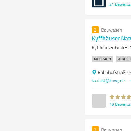
21
Bewertu
2
Bauwesen
Kyffhäuser Na
Kyffhäuser GmbH: M
NATURSTEIN
WERKSTE
Bahnhofstraße 
kontakt@knwg.de
19
Bewertu
3
Bauwesen