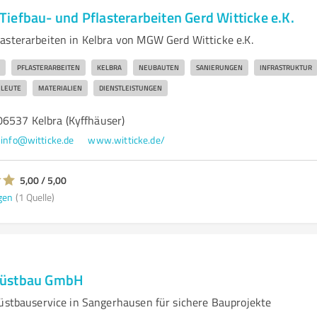
iefbau- und Pflasterarbeiten Gerd Witticke e.K.
asterarbeiten in Kelbra von MGW Gerd Witticke e.K.
PFLASTERARBEITEN
KELBRA
NEUBAUTEN
SANIERUNGEN
INFRASTRUKTUR
HLEUTE
MATERIALIEN
DIENSTLEISTUNGEN
6537 Kelbra (Kyffhäuser)
info@witticke.de
www.witticke.de/
5,00 / 5,00
gen
(1 Quelle)
rüstbau GmbH
rüstbauservice in Sangerhausen für sichere Bauprojekte