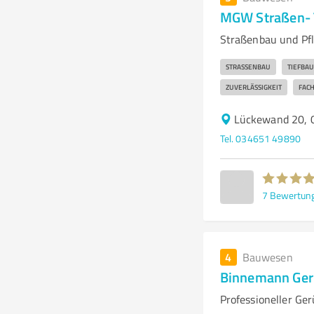
MGW Straßen- T
Straßenbau und Pfl
STRASSENBAU
TIEFBAU
ZUVERLÄSSIGKEIT
FAC
Lückewand 20, 0
Tel. 034651 49890
7
Bewertun
4
Bauwesen
Binnemann Ge
Professioneller Ge