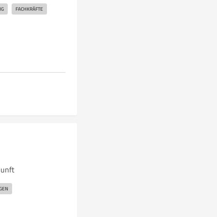
NG
FACHKRÄFTE
unft
GEN