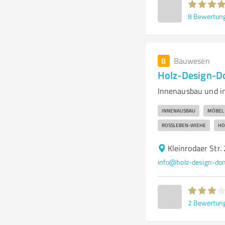
8
Bewertun
8
Bauwesen
Holz-Design-
Innenausbau und i
INNENAUSBAU
MÖBEL
ROSSLEBEN-WIEHE
HO
Kleinrodaer Str
info@holz-design-don
2
Bewertun