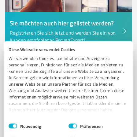
Sie möchten auch hier gelistet werden?
Registrieren Sie sich jetzt und werden Sie ein von
Kunden empfohlener ProvenExpert!
Diese Webseite verwendet Cookies
Wir verwenden Cookies, um Inhalte und Anzeigen zu
personalisieren, Funktionen für soziale Medien anbieten zu
6
Bauwesen
können und die Zugriffe auf unsere Website zu analysieren.
SH Natursteine GmbH & Co. KG
Außerdem geben wir Informationen zu Ihrer Verwendung
unserer Website an unsere Partner für soziale Medien,
SH Natursteine GmbH & Co. KG – Ihr Partner für
Werbung und Analysen weiter. Unsere Partner führen diese
hochwertige Natursteinprodukte
Informationen möglicherweise mit weiteren Daten
zusammen, die Sie ihnen bereitgestellt haben oder die sie im
SCHOTTER
SPLITTEN
STRASSENBAUMATERIALIEN
Rahmen Ihrer Nutzung der Dienste gesammelt haben.
TRANSPORTBETON
ASPHALTMISCHGUT
Einwilligungsauswahl
Impressum
|
Datenschutzbestimmungen
Notwendig
Präferenzen
Bahnhofstraße 7b, 06193 Wettin-Löbejün
Tel. 034603 750
info@rohstoffgewinner.de