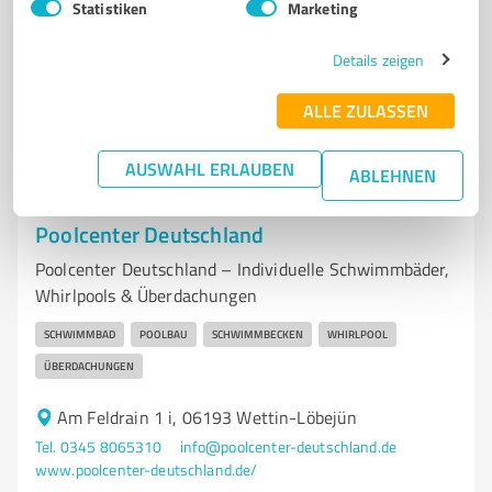
Statistiken
Marketing
rohstoffgewinner.com/
Details zeigen
3,50 / 5,00
22
Bewertungen
(1 Quelle)
ALLE ZULASSEN
AUSWAHL ERLAUBEN
ABLEHNEN
7
Bauwesen
Poolcenter Deutschland
Poolcenter Deutschland – Individuelle Schwimmbäder,
Whirlpools & Überdachungen
SCHWIMMBAD
POOLBAU
SCHWIMMBECKEN
WHIRLPOOL
ÜBERDACHUNGEN
Am Feldrain 1 i, 06193 Wettin-Löbejün
Tel. 0345 8065310
info@poolcenter-deutschland.de
www.poolcenter-deutschland.de/