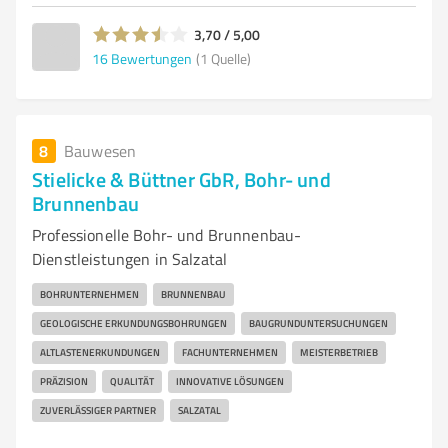
3,70 / 5,00
16
Bewertungen
(1 Quelle)
8
Bauwesen
Stielicke & Büttner GbR, Bohr- und
Brunnenbau
Professionelle Bohr- und Brunnenbau-
Dienstleistungen in Salzatal
BOHRUNTERNEHMEN
BRUNNENBAU
GEOLOGISCHE ERKUNDUNGSBOHRUNGEN
BAUGRUNDUNTERSUCHUNGEN
ALTLASTENERKUNDUNGEN
FACHUNTERNEHMEN
MEISTERBETRIEB
PRÄZISION
QUALITÄT
INNOVATIVE LÖSUNGEN
ZUVERLÄSSIGER PARTNER
SALZATAL