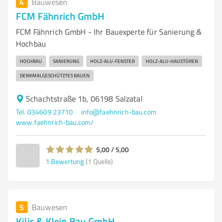
4
Bauwesen
FCM Fähnrich GmbH
FCM Fähnrich GmbH - Ihr Bauexperte für Sanierung &
Hochbau
HOCHBAU
SANIERUNG
HOLZ-ALU-FENSTER
HOLZ-ALU-HAUSTÜREN
DENKMALGESCHÜTZTES BAUEN
Schachtstraße 1b, 06198 Salzatal
Tel. 034609 23710
info@faehnrich-bau.com
www.faehnrich-bau.com/
5,00 / 5,00
1
Bewertung
(1 Quelle)
5
Bauwesen
Kilic & Klein Bau GmbH