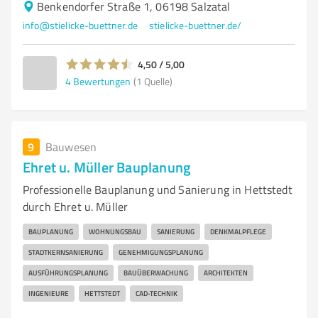
Benkendorfer Straße 1, 06198 Salzatal
info@stielicke-buettner.de
stielicke-buettner.de/
4,50 / 5,00
4
Bewertungen
(1 Quelle)
9
Bauwesen
Ehret u. Müller Bauplanung
Professionelle Bauplanung und Sanierung in Hettstedt
durch Ehret u. Müller
BAUPLANUNG
WOHNUNGSBAU
SANIERUNG
DENKMALPFLEGE
STADTKERNSANIERUNG
GENEHMIGUNGSPLANUNG
AUSFÜHRUNGSPLANUNG
BAUÜBERWACHUNG
ARCHITEKTEN
INGENIEURE
HETTSTEDT
CAD-TECHNIK