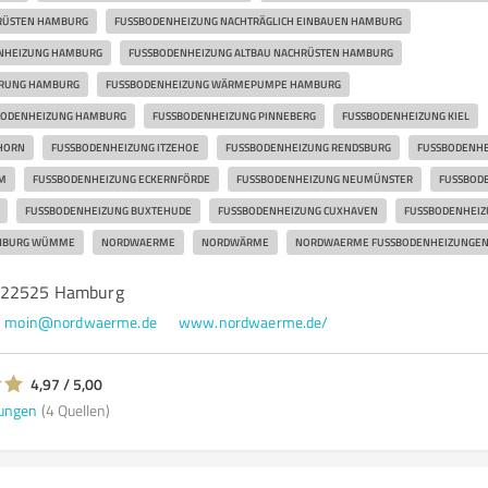
ÜSTEN HAMBURG
FUSSBODENHEIZUNG NACHTRÄGLICH EINBAUEN HAMBURG
NHEIZUNG HAMBURG
FUSSBODENHEIZUNG ALTBAU NACHRÜSTEN HAMBURG
RUNG HAMBURG
FUSSBODENHEIZUNG WÄRMEPUMPE HAMBURG
BODENHEIZUNG HAMBURG
FUSSBODENHEIZUNG PINNEBERG
FUSSBODENHEIZUNG KIEL
ORN
FUSSBODENHEIZUNG ITZEHOE
FUSSBODENHEIZUNG RENDSBURG
FUSSBODENHE
FUSSBODENHEIZUNG ECKERNFÖRDE
FUSSBODENHEIZUNG NEUMÜNSTER
FUSSBODE
FUSSBODENHEIZUNG BUXTEHUDE
FUSSBODENHEIZUNG CUXHAVEN
FUSSBODENHEIZU
NBURG WÜMME
NORDWAERME
NORDWÄRME
NORDWAERME FUSSBODENHEIZUNGEN
 22525 Hamburg
moin@nordwaerme.de
www.nordwaerme.de/
4,97 / 5,00
ungen
(4 Quellen)