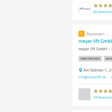
84
Bewertu
7
Bauwesen
meyer lift Gm
meyer lift GmbH –
ARBEITSBÜHNEN
BAUM
Am Dolmen 1, 2
info@meyerlift.de
59
Bewertu