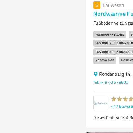
5
Bauwesen
Nordwærme Fu
Fußbodenheizungen 
FUSSBODENHEIZUNG
F
FUSSBODENHEIZUNG NACHTR
FUSSBODENHEIZUNG SANIE
NORDWÄRME
NORDWA
Rondenbarg 14,
Tel. +49 40 578900
417
Bewert
Dieses Profil vereint