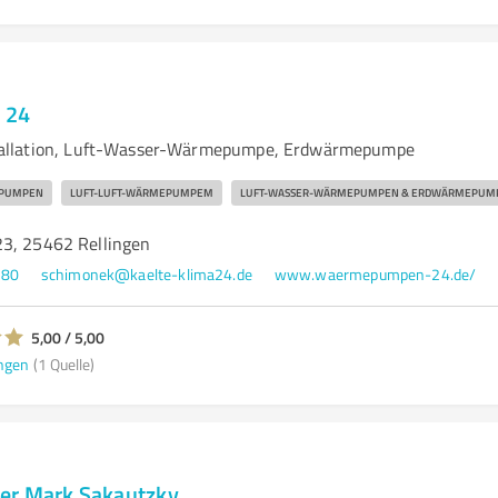
 24
allation, Luft-Wasser-Wärmepumpe, Erdwärmepumpe
EPUMPEN
LUFT-LUFT-WÄRMEPUMPEM
LUFT-WASSER-WÄRMEPUMPEN & ERDWÄRMEPUM
3, 25462 Rellingen
280
schimonek@kaelte-klima24.de
www.waermepumpen-24.de/
5,00 / 5,00
ngen
(1 Quelle)
er Mark Sakautzky