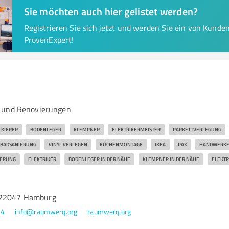
Sie möchten auch hier gelistet werden?
Registrieren Sie sich jetzt und werden Sie ein von Kund
ProvenExpert!
 und Renovierungen
CKIERER
BODENLEGER
KLEMPNER
ELEKTRIKERMEISTER
PARKETTVERLEGUNG
BADSANIERUNG
VINYL VERLEGEN
KÜCHENMONTAGE
IKEA
PAX
HANDWERKE
IERUNG
ELEKTRIKER
BODENLEGER IN DER NÄHE
KLEMPNER IN DER NÄHE
ELEKTR
 22047 Hamburg
44
info@raumwerq.org
raumwerq.org