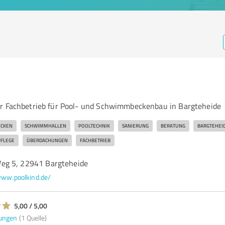
H
r Fachbetrieb für Pool- und Schwimmbeckenbau in Bargteheide
CKEN
SCHWIMMHALLEN
POOLTECHNIK
SANIERUNG
BERATUNG
BARGTEHEI
FLEGE
ÜBERDACHUNGEN
FACHBETRIEB
eg 5, 22941 Bargteheide
ww.poolkind.de/
5,00 / 5,00
ungen
(1 Quelle)