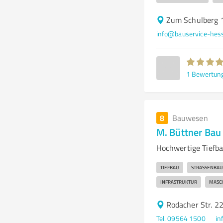
Zum Schulberg 
info@bauservice-hes
1
Bewertun
8
Bauwesen
M. Büttner Ba
Hochwertige Tiefb
TIEFBAU
STRASSENBAU
INFRASTRUKTUR
MASC
Rodacher Str. 2
Tel. 09564 1500
in