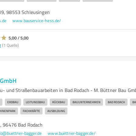
19, 98553 Schleusingen
s.de
www.bauservice-hess.de/
5,00 / 5,00
g
(1 Quelle)
u GmbH
au- und Straßenbauarbeiten in Bad Rodach - M. Büttner Bau G
ERDBAU
LEITUNGSBAU
RÜCKBAU
BAUUNTERNEHMEN
BAD RODACH
BA
HINENPARK
FACHKRÄFTE
AUSBILDUNG
2, 96476 Bad Rodach
fo@buettner-bagger.de
www.buettner-bagger.de/