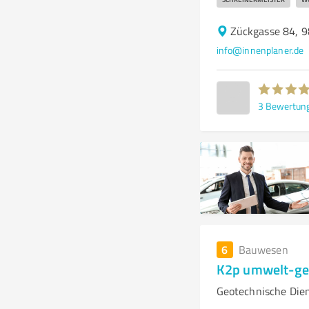
Zückgasse 84, 
info@innenplaner.de
3
Bewertun
6
Bauwesen
K2p umwelt-ge
Geotechnische Die