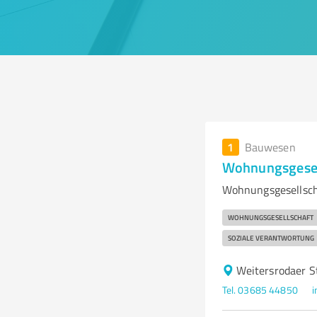
1
Bauwesen
Wohnungsgesel
Wohnungsgesellsch
WOHNUNGSGESELLSCHAFT
SOZIALE VERANTWORTUNG
Weitersrodaer S
Tel. 03685 44850
i