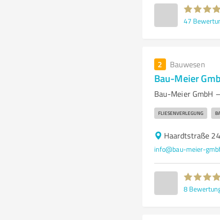
47
Bewertu
2
Bauwesen
Bau-Meier Gm
Bau-Meier GmbH – I
FLIESENVERLEGUNG
B
Haardtstraße 24
info@bau-meier-gmb
8
Bewertun