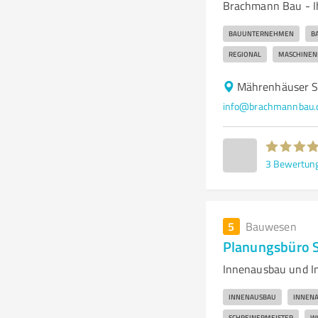
Brachmann Bau - Ih
BAUUNTERNEHMEN
B
REGIONAL
MASCHINEN
Mährenhäuser S
info@brachmannbau.
3
Bewertun
5
Bauwesen
Planungsbüro 
Innenausbau und I
INNENAUSBAU
INNENA
SCHREINERMEISTER
W