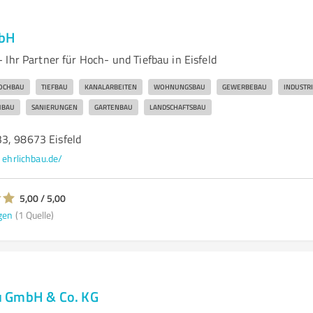
mbH
Ihr Partner für Hoch- und Tiefbau in Eisfeld
OCHBAU
TIEFBAU
KANALARBEITEN
WOHNUNGSBAU
GEWERBEBAU
INDUSTR
BAU
SANIERUNGEN
GARTENBAU
LANDSCHAFTSBAU
3, 98673 Eisfeld
ehrlichbau.de/
5,00 / 5,00
gen
(1 Quelle)
 GmbH & Co. KG