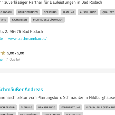
r zuverlässiger Partner für Bauleistungen in Bad Rodach
AD RODACH
BAULEISTUNGEN
BERATUNG
PLANUNG
AUSFÜHRUNG
QUALITÄT
PARK
FACHWISSEN
INDIVIDUELLE LÖSUNGEN
tr. 2, 96476 Bad Rodach
de
www.brachmannbau.de/
5,00 / 5,00
gen
(1 Quelle)
Schmäußer Andreas
nnenarchitektur vom Planungsbüro Schmäußer in Hildburghaus
RCHITEKTUR
PLANUNG
REALISIERUNG
FARBBERATUNG
INDIVIDUELLE GESTALTU
OHNRÄUME
ARBEITSRÄUME
TROCKENBAU
DEKORATION