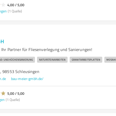
4,00 / 5,00
ngen
(1 Quelle)
bH
hr Partner für Fliesenverlegung und Sanierungen!
AD- UND KÜCHENSANIERUNG
NATURSTEINARBEITEN
GRANITARBEITSPLATTEN
MOSAIK
, 98553 Schleusingen
h.de
bau-meier-gmbh.de/
5,00 / 5,00
gen
(1 Quelle)