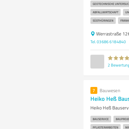
GEOTECHNISCHE UNTERSU
ABFALLWIRTSCHAFT
UM
SÜDTHÜRINGEN
FRAN
Werrastraße 126
Tel. 03686 6184840
2
Bewertun
7
Bauwesen
Heiko Heß Baus
Heiko Heß Bauservi
BAUSERVICE
BAUPROJE
PFLASTERARBEITEN
MA