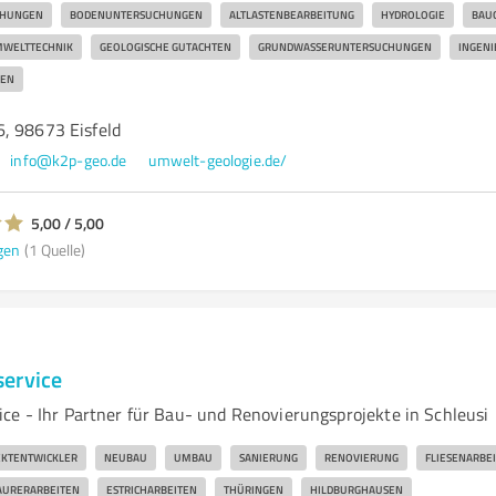
CHUNGEN
BODENUNTERSUCHUNGEN
ALTLASTENBEARBEITUNG
HYDROLOGIE
BAU
WELTTECHNIK
GEOLOGISCHE GUTACHTEN
GRUNDWASSERUNTERSUCHUNGEN
INGENI
KEN
, 98673 Eisfeld
info@k2p-geo.de
umwelt-geologie.de/
5,00 / 5,00
gen
(1 Quelle)
ervice
ce - Ihr Partner für Bau- und Renovierungsprojekte in Schleusi
KTENTWICKLER
NEUBAU
UMBAU
SANIERUNG
RENOVIERUNG
FLIESENARBE
URERARBEITEN
ESTRICHARBEITEN
THÜRINGEN
HILDBURGHAUSEN