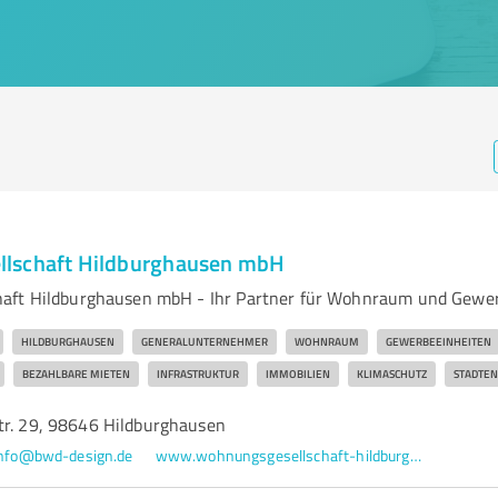
lschaft Hildburghausen mbH
aft Hildburghausen mbH - Ihr Partner für Wohnraum und Gewe
HILDBURGHAUSEN
GENERALUNTERNEHMER
WOHNRAUM
GEWERBEEINHEITEN
BEZAHLBARE MIETEN
INFRASTRUKTUR
IMMOBILIEN
KLIMASCHUTZ
STADTE
tr. 29, 98646 Hildburghausen
nfo@bwd-design.de
www.wohnungsgesellschaft-hildburghausen.de/