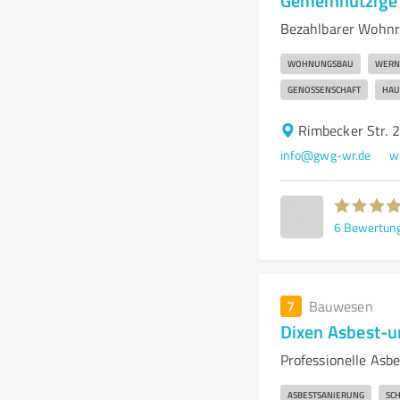
Gemeinnützige
Bezahlbarer Wohn
WOHNUNGSBAU
WERN
GENOSSENSCHAFT
HAU
Rimbecker Str. 
info@gwg-wr.de
w
6
Bewertun
7
Bauwesen
Dixen Asbest-u
Professionelle Asb
ASBESTSANIERUNG
SC