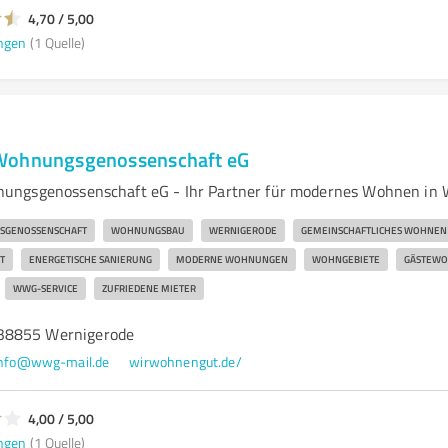
4,70 / 5,00
ngen
(1 Quelle)
Wohnungsgenossenschaft eG
ungsgenossenschaft eG - Ihr Partner für modernes Wohnen in
SGENOSSENSCHAFT
WOHNUNGSBAU
WERNIGERODE
GEMEINSCHAFTLICHES WOHNEN
T
ENERGETISCHE SANIERUNG
MODERNE WOHNUNGEN
WOHNGEBIETE
GÄSTEW
WWG-SERVICE
ZUFRIEDENE MIETER
38855 Wernigerode
info@wwg-mail.de
wirwohnengut.de/
4,00 / 5,00
ngen
(1 Quelle)