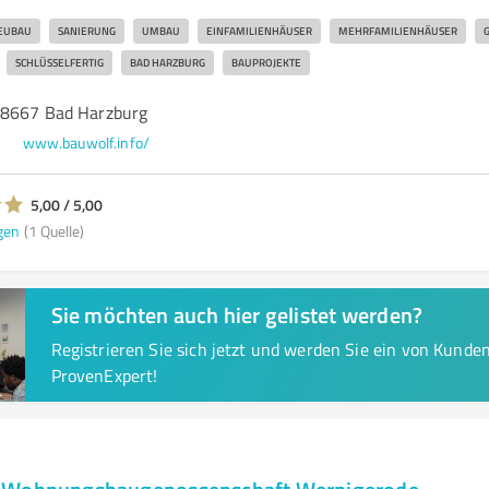
EUBAU
SANIERUNG
UMBAU
EINFAMILIENHÄUSER
MEHRFAMILIENHÄUSER
SCHLÜSSELFERTIG
BAD HARZBURG
BAUPROJEKTE
38667 Bad Harzburg
o
www.bauwolf.info/
5,00 / 5,00
gen
(1 Quelle)
Sie möchten auch hier gelistet werden?
Registrieren Sie sich jetzt und werden Sie ein von Kund
ProvenExpert!