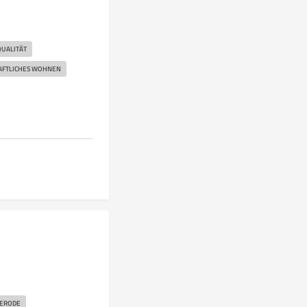
UALITÄT
AFTLICHES WOHNEN
ERODE