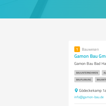
1
Bauwesen
Gamon Bau G
Gamon Bau Bad Harz
BAUUNTERNEHMEN
A
BAUPLANUNG
BAUANT
Gödeckekamp 1a
info@gamon-bau.de