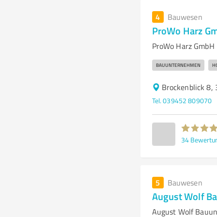
4
Bauwesen
ProWo Harz G
ProWo Harz GmbH –
BAUUNTERNEHMEN
H
Brockenblick 8, 
Tel. 039452 809070
34
Bewertu
5
Bauwesen
August Wolf B
August Wolf Bauun