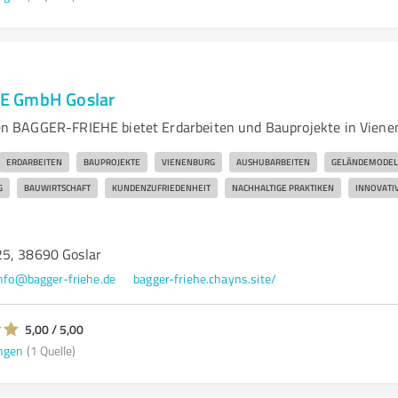
E GmbH Goslar
 BAGGER-FRIEHE bietet Erdarbeiten und Bauprojekte in Viene
ERDARBEITEN
BAUPROJEKTE
VIENENBURG
AUSHUBARBEITEN
GELÄNDEMODEL
G
BAUWIRTSCHAFT
KUNDENZUFRIEDENHEIT
NACHHALTIGE PRAKTIKEN
INNOVATI
5, 38690 Goslar
nfo@bagger-friehe.de
bagger-friehe.chayns.site/
5,00 / 5,00
ngen
(1 Quelle)