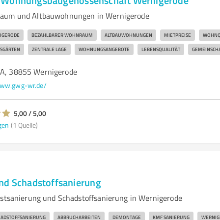
 Wohnungsbaugenossenschaft Wernigerode
raum und Altbauwohnungen in Wernigerode
IGERODE
BEZAHLBARER WOHNRAUM
ALTBAUWOHNUNGEN
MIETPREISE
WOHNQ
SGÄRTEN
ZENTRALE LAGE
WOHNUNGSANGEBOTE
LEBENSQUALITÄT
GEMEINSCH
2A, 38855 Wernigerode
ww.gwg-wr.de/
5,00 / 5,00
gen
(1 Quelle)
nd Schadstoffsanierung
estsanierung und Schadstoffsanierung in Wernigerode
HADSTOFFSANIERUNG
ABBRUCHARBEITEN
DEMONTAGE
KMF SANIERUNG
WERNIG