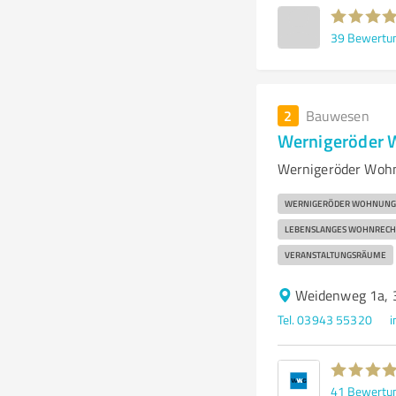
39
Bewertu
2
Bauwesen
Wernigeröder 
Wernigeröder Wohn
WERNIGERÖDER WOHNUNG
LEBENSLANGES WOHNRECH
VERANSTALTUNGSRÄUME
Weidenweg 1a, 
Tel. 03943 55320
41
Bewertu