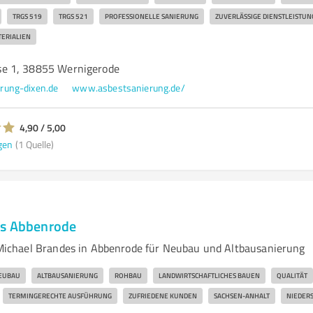
TRGS 519
TRGS 521
PROFESSIONELLE SANIERUNG
ZUVERLÄSSIGE DIENSTLEISTU
ERIALIEN
e 1, 38855 Wernigerode
rung-dixen.de
www.asbestsanierung.de/
4,90 / 5,00
gen
(1 Quelle)
es Abbenrode
chael Brandes in Abbenrode für Neubau und Altbausanierung
EUBAU
ALTBAUSANIERUNG
ROHBAU
LANDWIRTSCHAFTLICHES BAUEN
QUALITÄT
TERMINGERECHTE AUSFÜHRUNG
ZUFRIEDENE KUNDEN
SACHSEN-ANHALT
NIEDER