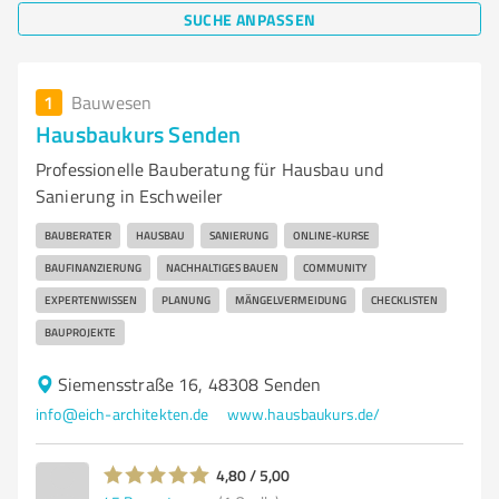
SUCHE ANPASSEN
1
Bauwesen
Hausbaukurs Senden
Professionelle Bauberatung für Hausbau und
Sanierung in Eschweiler
BAUBERATER
HAUSBAU
SANIERUNG
ONLINE-KURSE
BAUFINANZIERUNG
NACHHALTIGES BAUEN
COMMUNITY
EXPERTENWISSEN
PLANUNG
MÄNGELVERMEIDUNG
CHECKLISTEN
BAUPROJEKTE
Siemensstraße 16, 48308 Senden
info@eich-architekten.de
www.hausbaukurs.de/
4,80 / 5,00