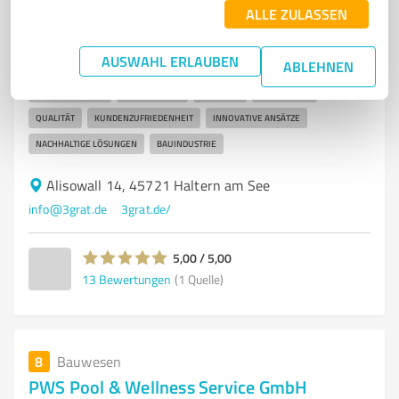
Bauprojektentwicklung und Raumplanung in Haltern
ALLE ZULASSEN
am See durch 3 Grat
AUSWAHL ERLAUBEN
ABLEHNEN
BAUPROJEKTENTWICKLER
RAUMPLANUNG
REALISATION
HALTERN AM SEE
BAUPROJEKTE
PLANUNG
UMSETZUNG
QUALITÄT
KUNDENZUFRIEDENHEIT
INNOVATIVE ANSÄTZE
NACHHALTIGE LÖSUNGEN
BAUINDUSTRIE
Alisowall 14, 45721 Haltern am See
info@3grat.de
3grat.de/
5,00 / 5,00
13
Bewertungen
(1 Quelle)
8
Bauwesen
PWS Pool & Wellness Service GmbH