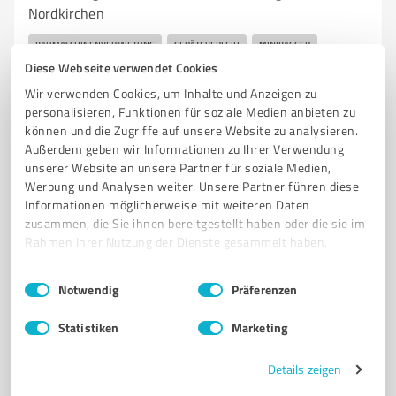
Nordkirchen
BAUMASCHINENVERMIETUNG
GERÄTEVERLEIH
MINIBAGGER
Diese Webseite verwendet Cookies
RADLADER
RÜTTELPLATTEN
BAUGERÄTE
GARTENGERÄTE
Wir verwenden Cookies, um Inhalte und Anzeigen zu
TRANSPORTLÖSUNGEN
NORDKIRCHEN
MASCHINENVERLEIH
personalisieren, Funktionen für soziale Medien anbieten zu
PRIVATKUNDEN
GEWERBEKUNDEN
können und die Zugriffe auf unsere Website zu analysieren.
Außerdem geben wir Informationen zu Ihrer Verwendung
Aspastraße 79, 59394 Nordkirchen
unserer Website an unsere Partner für soziale Medien,
info@baumaschinen-nordkirchen.de
Werbung und Analysen weiter. Unsere Partner führen diese
baumaschinen-nordkirchen.de/
Informationen möglicherweise mit weiteren Daten
zusammen, die Sie ihnen bereitgestellt haben oder die sie im
Rahmen Ihrer Nutzung der Dienste gesammelt haben.
4,50 / 5,00
32
Bewertungen
(1 Quelle)
Einwilligungsauswahl
Impressum
|
Datenschutzbestimmungen
Notwendig
Präferenzen
Statistiken
Marketing
7
Bauwesen
Details zeigen
3 Grat Raumplanung und Realisation