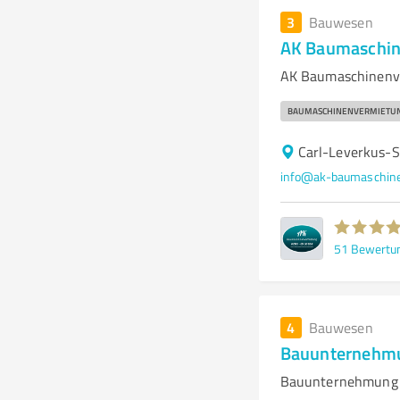
3
Bauwesen
AK Baumaschin
AK Baumaschinenve
BAUMASCHINENVERMIETU
Carl-Leverkus-S
info@ak-baumaschine
51
Bewertu
4
Bauwesen
Bauunternehmu
Bauunternehmung G