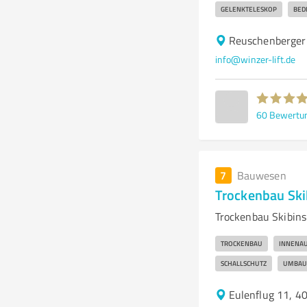
GELENKTELESKOP
BED
Reuschenberger 
info@winzer-lift.de
60
Bewertu
7
Bauwesen
Trockenbau Ski
Trockenbau Skibins
TROCKENBAU
INNENA
SCHALLSCHUTZ
UMBAU
Eulenflug 11, 4