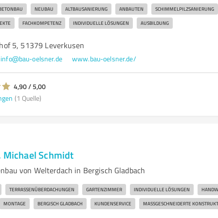
BETONBAU
NEUBAU
ALTBAUSANIERUNG
ANBAUTEN
SCHIMMELPILZSANIERUNG
EKTE
FACHKOMPETENZ
INDIVIDUELLE LÖSUNGEN
AUSBILDUNG
of 5, 51379 Leverkusen
info@bau-oelsner.de
www.bau-oelsner.de/
4,90 / 5,00
ngen
(1 Quelle)
. Michael Schmidt
nbau von Welterdach in Bergisch Gladbach
TERRASSENÜBERDACHUNGEN
GARTENZIMMER
INDIVIDUELLE LÖSUNGEN
HANDWE
MONTAGE
BERGISCH GLADBACH
KUNDENSERVICE
MASSGESCHNEIDERTE KONSTRUKT