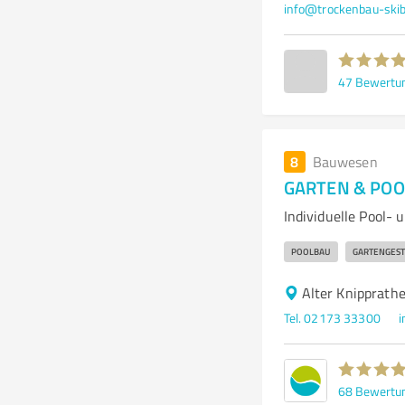
info@trockenbau-skib
47
Bewertu
8
Bauwesen
GARTEN & POO
Individuelle Pool-
POOLBAU
GARTENGEST
Alter Knipprath
Tel. 02173 33300
i
68
Bewertu