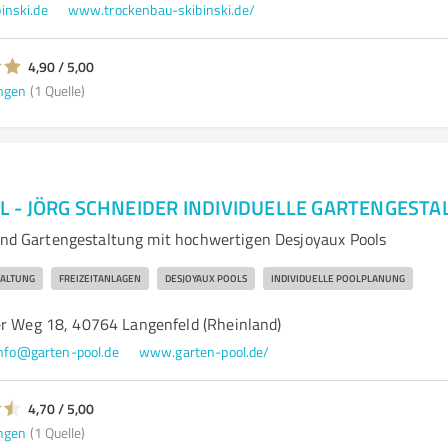
inski.de
www.trockenbau-skibinski.de/
4,90 / 5,00
ngen
(1 Quelle)
L - JÖRG SCHNEIDER INDIVIDUELLE GARTENGEST
 und Gartengestaltung mit hochwertigen Desjoyaux Pools
ALTUNG
FREIZEITANLAGEN
DESJOYAUX POOLS
INDIVIDUELLE POOLPLANUNG
er Weg 18, 40764 Langenfeld (Rheinland)
nfo@garten-pool.de
www.garten-pool.de/
4,70 / 5,00
ngen
(1 Quelle)