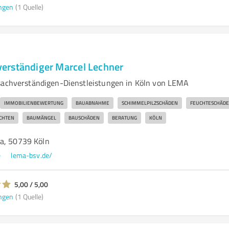
ngen
(1 Quelle)
erständiger Marcel Lechner
sachverständigen-Dienstleistungen in Köln von LEMA
IMMOBILIENBEWERTUNG
BAUABNAHME
SCHIMMELPILZSCHÄDEN
FEUCHTESCHÄD
CHTEN
BAUMÄNGEL
BAUSCHÄDEN
BERATUNG
KÖLN
a, 50739 Köln
e
lema-bsv.de/
5,00 / 5,00
ngen
(1 Quelle)