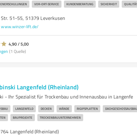
IENERSCHULUNGEN
VOR-ORT-SERVICE
KUNDENBERATUNG
SICHERHEIT
QUALITÄ
Str. 51-55, 51379 Leverkusen
www.winzer-lift.de/
4,90 / 5,00
ngen
(1 Quelle)
binski Langenfeld (Rheinland)
ki - Ihr Spezialist für Trockenbau und Innenausbau in Langenfe
USBAU
LANGENFELD
DECKEN
WÄNDE
RIGIPSPLATTEN
DACHGESCHOSSAUSBA
TEN
BAUPROJEKTE
TROCKENBAUUNTERNEHMEN
0764 Langenfeld (Rheinland)