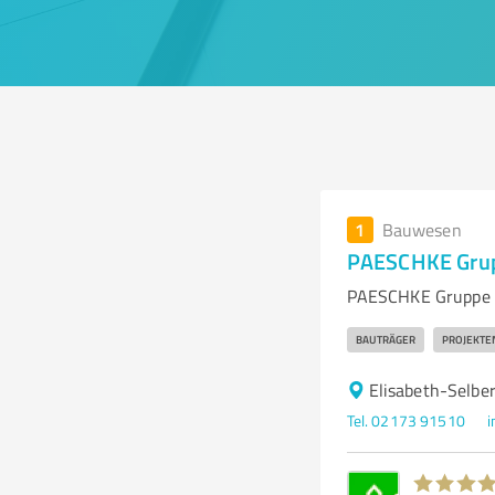
1
Bauwesen
PAESCHKE Gru
PAESCHKE Gruppe –
BAUTRÄGER
PROJEKTE
Elisabeth-Selbe
Tel. 02173 91510
i