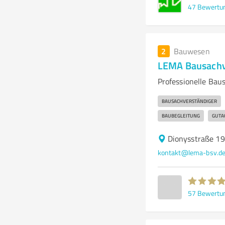
47
Bewertu
2
Bauwesen
LEMA Bausachv
Professionelle Bau
BAUSACHVERSTÄNDIGER
BAUBEGLEITUNG
GUTA
Dionysstraße 19
kontakt@lema-bsv.d
57
Bewertu