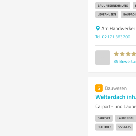
BAUUNTERNEHMUNG
LEVERKUSEN
BAUPROJ
Am Handwerkerh
Tel. 02171 363200
35
Bewertu
5
Bauwesen
Welterdach inh
Carport- und Laube
CARPORT
LAUBENBAU
BSH HOLZ
VSG GLAS