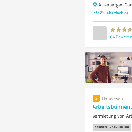
Altenberger-Do
info@welterdach.de
64
Bewertu
6
Bauwesen
Arbeitsbühnenv
Vermietung von Ar
ARBEITSBÜHNENVERLEIH