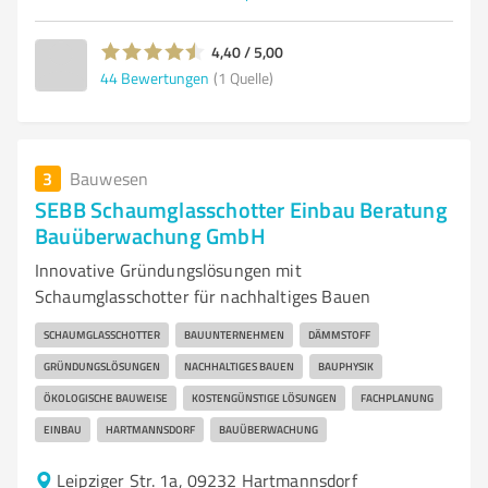
4,40 / 5,00
44
Bewertungen
(1 Quelle)
3
Bauwesen
SEBB Schaumglasschotter Einbau Beratung
Bauüberwachung GmbH
Innovative Gründungslösungen mit
Schaumglasschotter für nachhaltiges Bauen
SCHAUMGLASSCHOTTER
BAUUNTERNEHMEN
DÄMMSTOFF
GRÜNDUNGSLÖSUNGEN
NACHHALTIGES BAUEN
BAUPHYSIK
ÖKOLOGISCHE BAUWEISE
KOSTENGÜNSTIGE LÖSUNGEN
FACHPLANUNG
EINBAU
HARTMANNSDORF
BAUÜBERWACHUNG
Leipziger Str. 1a, 09232 Hartmannsdorf