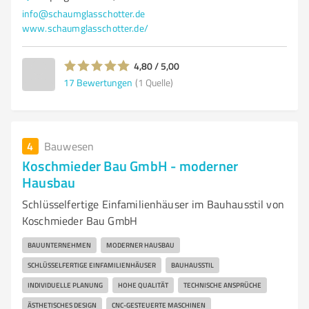
info@schaumglasschotter.de
www.schaumglasschotter.de/
4,80 / 5,00
17
Bewertungen
(1 Quelle)
4
Bauwesen
Koschmieder Bau GmbH - moderner
Hausbau
Schlüsselfertige Einfamilienhäuser im Bauhausstil von
Koschmieder Bau GmbH
BAUUNTERNEHMEN
MODERNER HAUSBAU
SCHLÜSSELFERTIGE EINFAMILIENHÄUSER
BAUHAUSSTIL
INDIVIDUELLE PLANUNG
HOHE QUALITÄT
TECHNISCHE ANSPRÜCHE
ÄSTHETISCHES DESIGN
CNC-GESTEUERTE MASCHINEN