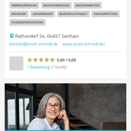
WÄRMEDÄMMUNG
BAUKOORDINATION
BAGGERARBEITEN
BAUGRUBE
GRUNDWASSER
BODENFEUCHTIGKEIT
FACHKOMPETENZ
KUNDENORIENTIERUNG
Rathendorf 54, 04657 Geithain
kontakt@stuck-schmidt.de
www.stuck-schmidt.de/
5,00 / 5,00
1
Bewertung
(1 Quelle)