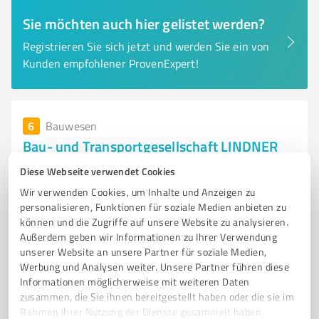
Sie möchten auch hier gelistet werden?
Registrieren Sie sich jetzt und werden Sie ein von
Kunden empfohlener ProvenExpert!
6
Bauwesen
Bau- und Transportgesellschaft LINDNER
mbH
Diese Webseite verwendet Cookies
Bau- und Transportgesellschaft LINDNER mbH - Ihr
Wir verwenden Cookies, um Inhalte und Anzeigen zu
Partner für Bauprojekte in Hohe
personalisieren, Funktionen für soziale Medien anbieten zu
können und die Zugriffe auf unsere Website zu analysieren.
BAUUNTERNEHMEN
HOHENSTEIN-ERNSTTHAL
ERD- UND TIEFBAU
Außerdem geben wir Informationen zu Ihrer Verwendung
HOCHBAU
SANIERUNG
BAUPROJEKTE
QUALITÄT
unserer Website an unsere Partner für soziale Medien,
Werbung und Analysen weiter. Unsere Partner führen diese
ZUVERLÄSSIGKEIT
GENERALUNTERNEHMER
WOHNUNGSBAU
Informationen möglicherweise mit weiteren Daten
GEWERBEBAU
SOZIALIMMOBILIEN
zusammen, die Sie ihnen bereitgestellt haben oder die sie im
Rahmen Ihrer Nutzung der Dienste gesammelt haben.