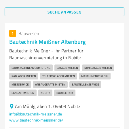
SUCHE ANPASSEN
1
Bauwesen
Bautechnik Meißner Altenburg
Bautechnik Meißner - Ihr Partner für
Baumaschinenvermietung in Nobitz
BAUMASCHINENVERMIETUNG
BAGGER MIETEN
MINIBAGGER MIETEN
RADLADER MIETEN
TELESKOPLADER MIETEN
MASCHINENVERLEIH
MIETSERVICE
ANBAUGERÄTE MIETEN
BAUSTELLENSERVICE
LANGZEITMIETEN
NOBITZ
BAUTECHNIK
Am Mühlgraben 1, 04603 Nobitz
info@bautechnik-meissner.de
www.bautechnik-meissner.de/