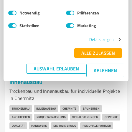
Dresdner Str. 126A, 09337 Hohenstein-Ernstthal
Einwilligungsauswahl
Impressum
|
Datenschutzbestimmungen
Tel. 03723 49870
info@lindner-bau.de
Notwendig
Präferenzen
www.lindner-bau.de/
Statistiken
Marketing
5,00 / 5,00
16
Bewertungen
(1 Quelle)
Details zeigen
ALLE ZULASSEN
7
Bauwesen
AUSWAHL ERLAUBEN
ABLEHNEN
FORMKONZEPT | Trockenbau &
Innenausbau
Trockenbau und Innenausbau für individuelle Projekte
in Chemnitz
TROCKENBAU
INNENAUSBAU
CHEMNITZ
BAUHERREN
ARCHITEKTEN
PROJEKTABWICKLUNG
VISUALISIERUNGEN
GEWERKE
QUALITÄT
HANDWERK
DIGITALISIERUNG
REGIONALE PARTNER