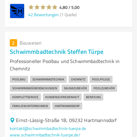
4,80 / 5,00
42
Bewertungen
(1 Quelle)
2
Bauwesen
Schwimmbadtechnik Steffen Türpe
Professioneller Poolbau und Schwimmbadtechnik in
Chemnitz
POOLBAU
SCHWIMMBADTECHNIK
CHEMNITZ
POOLPFLEGE
SCHWIMMBADÜBERDACHUNGEN
SAUNAZUBEHÖR
POOLZUBEHÖR
KOMPLETTSERVICE
KUNDENZUFRIEDENHEIT
BERATUNG
FAMILIENUNTERNEHMEN
HARTMANNSDORF
Ernst-Lässig-Straße 1B, 09232 Hartmannsdorf
kontakt@schwimmbadtechnik-tuerpe.de
www.schwimmbadtechnik-tuerpe.de/