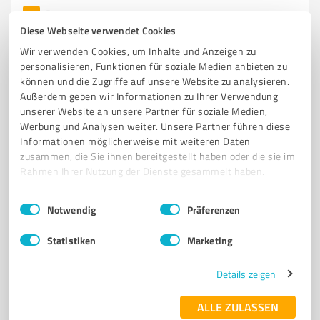
6
Bauwesen
Diese Webseite verwendet Cookies
Porth Gartengestaltung GmbH
Wir verwenden Cookies, um Inhalte und Anzeigen zu
Professionelle Gartengestaltung und Gartenplanung in
personalisieren, Funktionen für soziale Medien anbieten zu
Geisenheim
können und die Zugriffe auf unsere Website zu analysieren.
Außerdem geben wir Informationen zu Ihrer Verwendung
GARTENGESTALTUNG
GARTENPLANUNG
SCHWIMMTEICHE
unserer Website an unsere Partner für soziale Medien,
WASSERLÄUFE
POOLS
GRUNDPFLEGE
BEWÄSSERUNG
MAUERN
Werbung und Analysen weiter. Unsere Partner führen diese
Informationen möglicherweise mit weiteren Daten
ZÄUNE
HECKEN
PFLASTERUNGEN
GARTENARCHITEKTUR
zusammen, die Sie ihnen bereitgestellt haben oder die sie im
Rahmen Ihrer Nutzung der Dienste gesammelt haben.
Chauvignystraße 29, 65366 Geisenheim
info@porthgartengestaltung.de
www.porthgarten.de/
Einwilligungsauswahl
Impressum
|
Datenschutzbestimmungen
Notwendig
Präferenzen
5,00 / 5,00
Statistiken
Marketing
6
Bewertungen
(1 Quelle)
Details zeigen
ALLE ZULASSEN
7
Bauwesen