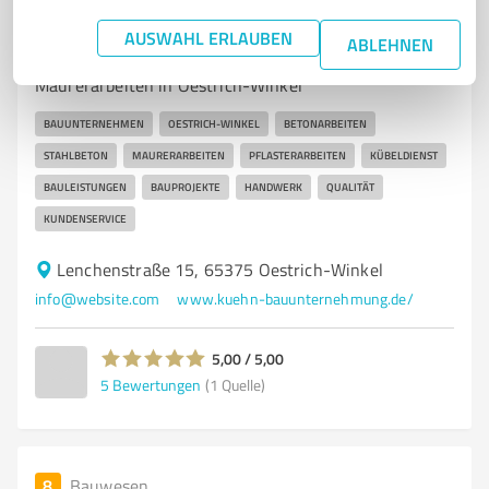
Josef Kühn Bauunternehmung GmbH
AUSWAHL ERLAUBEN
ABLEHNEN
Bauunternehmen für Beton-, Stahlbeton- und
Maurerarbeiten in Oestrich-Winkel
BAUUNTERNEHMEN
OESTRICH-WINKEL
BETONARBEITEN
STAHLBETON
MAURERARBEITEN
PFLASTERARBEITEN
KÜBELDIENST
BAULEISTUNGEN
BAUPROJEKTE
HANDWERK
QUALITÄT
KUNDENSERVICE
Lenchenstraße 15, 65375 Oestrich-Winkel
info@website.com
www.kuehn-bauunternehmung.de/
5,00 / 5,00
5
Bewertungen
(1 Quelle)
8
Bauwesen