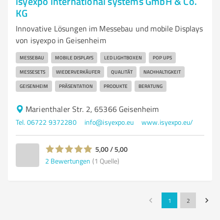
isyexpo international systems GmbH & Co.
KG
Innovative Lösungen im Messebau und mobile Displays
von isyexpo in Geisenheim
MESSEBAU
MOBILE DISPLAYS
LED LIGHTBOXEN
POP UPS
MESSESETS
WIEDERVERKÄUFER
QUALITÄT
NACHHALTIGKEIT
GEISENHEIM
PRÄSENTATION
PRODUKTE
BERATUNG
Marienthaler Str. 2, 65366 Geisenheim
Tel. 06722 9372280
info@isyexpo.eu
www.isyexpo.eu/
5,00 / 5,00
2
Bewertungen
(1 Quelle)
1
2