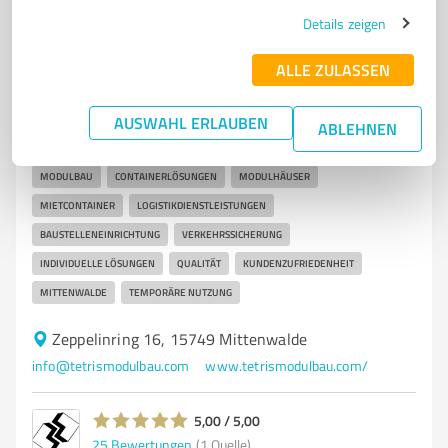
Details zeigen
7
Bauwesen
ALLE ZULASSEN
tetris Modulbau GmbH
tetris Modulbau GmbH – Ihr Partner für Modulbau und
AUSWAHL ERLAUBEN
ABLEHNEN
Containerlösungen in Mittenw
MODULBAU
CONTAINERLÖSUNGEN
MODULHÄUSER
MIETCONTAINER
LOGISTIKDIENSTLEISTUNGEN
BAUSTELLENEINRICHTUNG
VERKEHRSSICHERUNG
INDIVIDUELLE LÖSUNGEN
QUALITÄT
KUNDENZUFRIEDENHEIT
MITTENWALDE
TEMPORÄRE NUTZUNG
Zeppelinring 16, 15749 Mittenwalde
info@tetrismodulbau.com
www.tetrismodulbau.com/
5,00 / 5,00
25
Bewertungen
(1 Quelle)