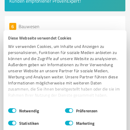
Kunden empfohlener ProvenExpert!
6
Bauwesen
GE Schnorr Massivhaus GmbH
Diese Webseite verwendet Cookies
GE Schnorr Massivhaus GmbH – Ihr Partner für
Wir verwenden Cookies, um Inhalte und Anzeigen zu
individuelle Massivhäuser!
personalisieren, Funktionen für soziale Medien anbieten zu
können und die Zugriffe auf unsere Website zu analysieren.
MASSIVHÄUSER
BAUUNTERNEHMEN
INDIVIDUELLE HAUSPLANUNG
Außerdem geben wir Informationen zu Ihrer Verwendung
KUNDENORIENTIERTE BERATUNG
ENERGIEEFFIZIENTES BAUEN
unserer Website an unsere Partner für soziale Medien,
Werbung und Analysen weiter. Unsere Partner führen diese
Alt Glasow 1D, 15831 Blankenfelde-Mahlow
Informationen möglicherweise mit weiteren Daten
zusammen, die Sie ihnen bereitgestellt haben oder die sie im
Tel. 03379 201450
info@ge-schnorr-massivhaus.de
Rahmen Ihrer Nutzung der Dienste gesammelt haben.
www.geschnorrmassivhaus.de/
Einwilligungsauswahl
Impressum
|
Datenschutzbestimmungen
Notwendig
Präferenzen
5,00 / 5,00
27
Bewertungen
(1 Quelle)
Statistiken
Marketing