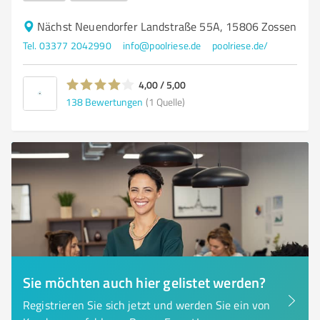
Nächst Neuendorfer Landstraße 55A, 15806 Zossen
Tel. 03377 2042990
info@poolriese.de
poolriese.de/
4,00 / 5,00
138
Bewertungen
(1 Quelle)
Sie möchten auch hier gelistet werden?
Registrieren Sie sich jetzt und werden Sie ein von