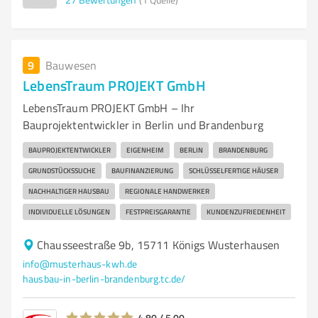
9
Bauwesen
LebensTraum PROJEKT GmbH
LebensTraum PROJEKT GmbH – Ihr
Bauprojektentwickler in Berlin und Brandenburg
BAUPROJEKTENTWICKLER
EIGENHEIM
BERLIN
BRANDENBURG
GRUNDSTÜCKSSUCHE
BAUFINANZIERUNG
SCHLÜSSELFERTIGE HÄUSER
NACHHALTIGER HAUSBAU
REGIONALE HANDWERKER
INDIVIDUELLE LÖSUNGEN
FESTPREISGARANTIE
KUNDENZUFRIEDENHEIT
Chausseestraße 9b, 15711 Königs Wusterhausen
info@musterhaus-kwh.de
hausbau-in-berlin-brandenburg.tc.de/
4,80 / 5,00