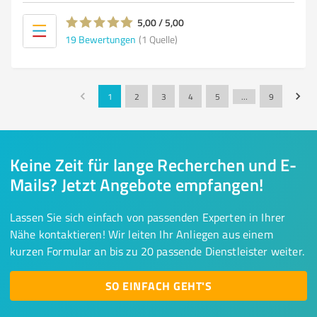
5,00 / 5,00
19
Bewertungen
(1 Quelle)
1
2
3
4
5
…
9
Keine Zeit für lange Recherchen und E-
Mails? Jetzt Angebote empfangen!
Lassen Sie sich einfach von passenden Experten in Ihrer
Nähe kontaktieren! Wir leiten Ihr Anliegen aus einem
kurzen Formular an bis zu 20 passende Dienstleister weiter.
SO EINFACH GEHT'S