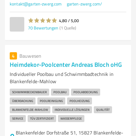
kontakt@garten-zwerg.com
garten-zwerg.com/
4,80 / 5,00
70
Bewertungen
(1 Quelle)
4
Bauwesen
Heimdekor-Poolcenter Andreas Bloch oHG
Individueller Poolbau und Schwimmbadtechnik in
Blankenfelde-Mahlow
SCHWIMMBECKENBAUER
POOLBAU
POOLABDECKUNG
ÜBERDACHUNG
POOLREINIGUNG
POOLHEIZUNG
BLANKENFELDE-MAHLOW
INDIVIDUELLE LÖSUNGEN
QUALITÄT
SERVICE
TÜV ZERTIFIZIERT
WASSERPFLEGE
Blankenfelder Dorfstraße 51, 15827 Blankenfelde-