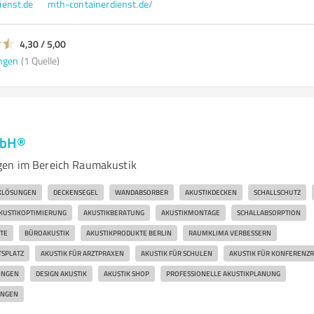
ienst.de
mth-containerdienst.de/
4,30 / 5,00
ngen
(1 Quelle)
mbH®
gen im Bereich Raumakustik
KLÖSUNGEN
DECKENSEGEL
WANDABSORBER
AKUSTIKDECKEN
SCHALLSCHUTZ
KUSTIKOPTIMIERUNG
AKUSTIKBERATUNG
AKUSTIKMONTAGE
SCHALLABSORPTION
TE
BÜROAKUSTIK
AKUSTIKPRODUKTE BERLIN
RAUMKLIMA VERBESSERN
TSPLATZ
AKUSTIK FÜR ARZTPRAXEN
AKUSTIK FÜR SCHULEN
AKUSTIK FÜR KONFERENZ
UNGEN
DESIGN AKUSTIK
AKUSTIK SHOP
PROFESSIONELLE AKUSTIKPLANUNG
UNGEN