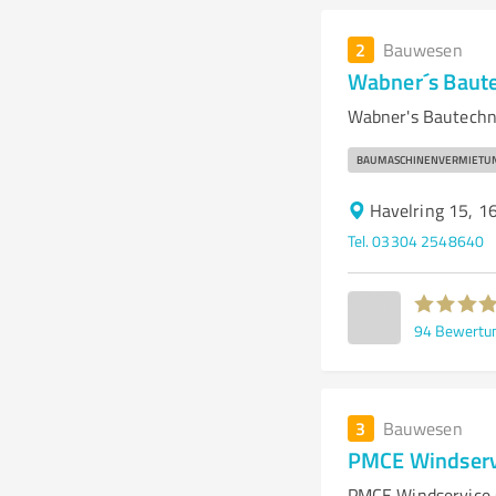
2
Bauwesen
Wabner´s Baut
Wabner's Bautechn
BAUMASCHINENVERMIETU
Havelring 15, 1
Tel. 03304 2548640
94
Bewertu
3
Bauwesen
PMCE Windser
PMCE Windservice 