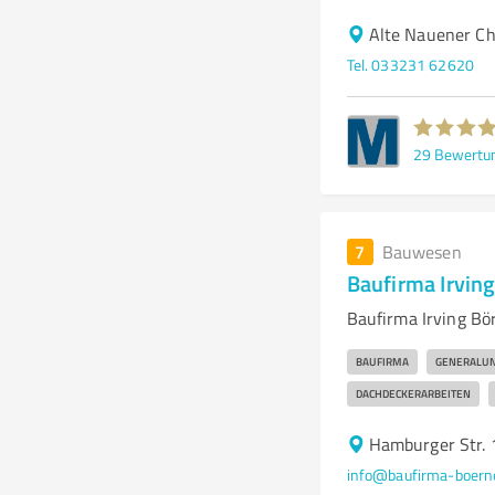
Alte Nauener C
Tel. 033231 62620
29
Bewertu
7
Bauwesen
Baufirma Irvin
Baufirma Irving Bö
BAUFIRMA
GENERALU
DACHDECKERARBEITEN
Hamburger Str. 
info@baufirma-boern