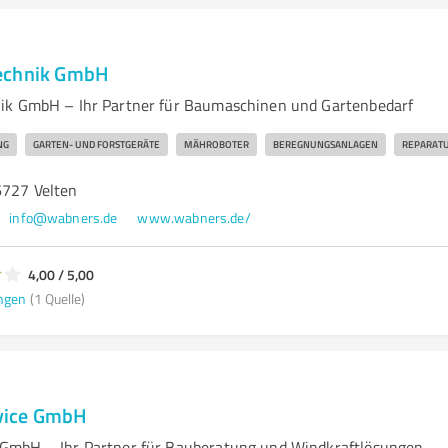
echnik GmbH
ik GmbH – Ihr Partner für Baumaschinen und Gartenbedarf
NG
GARTEN- UND FORSTGERÄTE
MÄHROBOTER
BEREGNUNGSANLAGEN
REPARATU
6727 Velten
info@wabners.de
www.wabners.de/
4,00 / 5,00
ngen
(1 Quelle)
vice GmbH
GmbH – Ihr Partner für Bauberatung und Windkraftlösungen