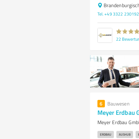
Brandenburgisch
Tel. +49 3322 23019
22
Bewertu
6
Bauwesen
Meyer Erdbau
Meyer Erdbau GmbH 
ERDBAU
AUSHUB