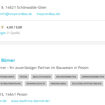
h 9, 14621 Schönwalde-Glien
info@meyererdbau.de
meyererdbau.de/
4,50 / 5,00
ngen
(1 Quelle)
g Börner
rner - Ihr zuverlässiger Partner im Bauwesen in Pessin
NTERNEHMER
PESSIN
BAULEISTUNGEN
MAURERARBEITEN
ZIMMERERARBEITEN
ALTBAUSANIERUNG
DENKMALSCHUTZ
INNENAUSBAU
SCHLÜSSELFERTIGES BAUEN
13, 14641 Pessin
er.de
www.baufirma-boerner.de/