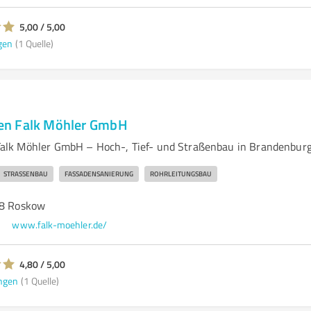
5,00 / 5,00
gen
(1 Quelle)
n Falk Möhler GmbH
lk Möhler GmbH – Hoch-, Tief- und Straßenbau in Brandenbur
STRASSENBAU
FASSADENSANIERUNG
ROHRLEITUNGSBAU
78 Roskow
www.falk-moehler.de/
4,80 / 5,00
ngen
(1 Quelle)