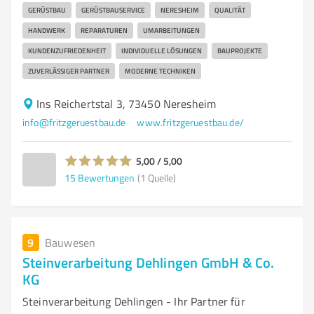
GERÜSTBAU
GERÜSTBAUSERVICE
NERESHEIM
QUALITÄT
HANDWERK
REPARATUREN
UMARBEITUNGEN
KUNDENZUFRIEDENHEIT
INDIVIDUELLE LÖSUNGEN
BAUPROJEKTE
ZUVERLÄSSIGER PARTNER
MODERNE TECHNIKEN
Ins Reichertstal 3, 73450 Neresheim
info@fritzgeruestbau.de
www.fritzgeruestbau.de/
5,00 / 5,00
15
Bewertungen
(1 Quelle)
9
Bauwesen
Steinverarbeitung Dehlingen GmbH & Co.
KG
Steinverarbeitung Dehlingen - Ihr Partner für