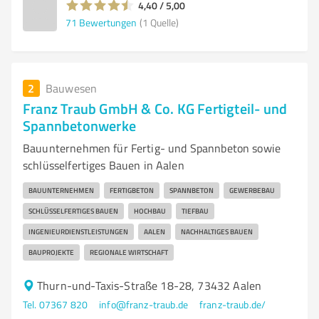
4,40 / 5,00
71
Bewertungen
(1 Quelle)
2
Bauwesen
Franz Traub GmbH & Co. KG Fertigteil- und
Spannbetonwerke
Bauunternehmen für Fertig- und Spannbeton sowie
schlüsselfertiges Bauen in Aalen
BAUUNTERNEHMEN
FERTIGBETON
SPANNBETON
GEWERBEBAU
SCHLÜSSELFERTIGES BAUEN
HOCHBAU
TIEFBAU
INGENIEURDIENSTLEISTUNGEN
AALEN
NACHHALTIGES BAUEN
BAUPROJEKTE
REGIONALE WIRTSCHAFT
Thurn-und-Taxis-Straße 18-28, 73432 Aalen
Tel. 07367 820
info@franz-traub.de
franz-traub.de/