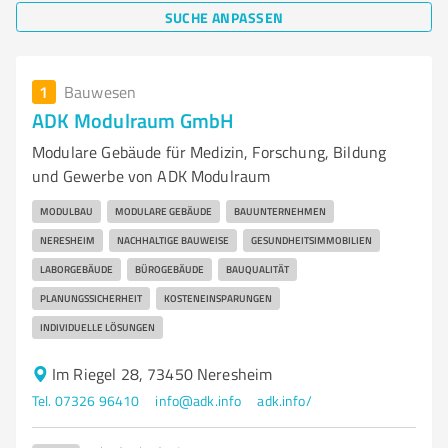
SUCHE ANPASSEN
1
Bauwesen
ADK Modulraum GmbH
Modulare Gebäude für Medizin, Forschung, Bildung
und Gewerbe von ADK Modulraum
MODULBAU
MODULARE GEBÄUDE
BAUUNTERNEHMEN
NERESHEIM
NACHHALTIGE BAUWEISE
GESUNDHEITSIMMOBILIEN
LABORGEBÄUDE
BÜROGEBÄUDE
BAUQUALITÄT
PLANUNGSSICHERHEIT
KOSTENEINSPARUNGEN
INDIVIDUELLE LÖSUNGEN
Im Riegel 28, 73450 Neresheim
Tel. 07326 96410
info@adk.info
adk.info/