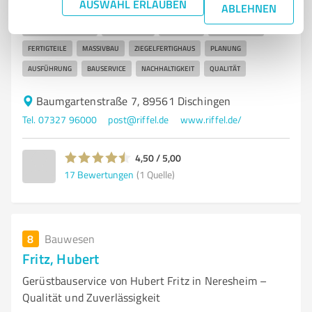
BAU & FERTIGTEILE in Heidenhe
AUSWAHL ERLAUBEN
ABLEHNEN
BAUUNTERNEHMEN
HEIDENHEIM
WOHNBAU
GEWERBEBAU
FERTIGTEILE
MASSIVBAU
ZIEGELFERTIGHAUS
PLANUNG
AUSFÜHRUNG
BAUSERVICE
NACHHALTIGKEIT
QUALITÄT
Baumgartenstraße 7, 89561 Dischingen
Tel. 07327 96000
post@riffel.de
www.riffel.de/
4,50 / 5,00
17
Bewertungen
(1 Quelle)
8
Bauwesen
Fritz, Hubert
Gerüstbauservice von Hubert Fritz in Neresheim –
Qualität und Zuverlässigkeit