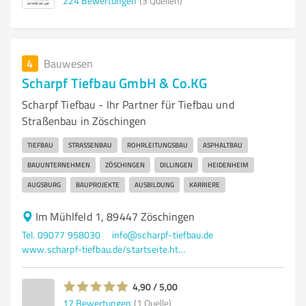
224
Bewertungen
(3 Quellen)
4
Bauwesen
Scharpf Tiefbau GmbH & Co.KG
Scharpf Tiefbau - Ihr Partner für Tiefbau und
Straßenbau in Zöschingen
TIEFBAU
STRASSENBAU
ROHRLEITUNGSBAU
ASPHALTBAU
BAUUNTERNEHMEN
ZÖSCHINGEN
DILLINGEN
HEIDENHEIM
AUGSBURG
BAUPROJEKTE
AUSBILDUNG
KARRIERE
Im Mühlfeld 1, 89447 Zöschingen
Tel. 09077 958030
info@scharpf-tiefbau.de
www.scharpf-tiefbau.de/startseite.html
4,90 / 5,00
17
Bewertungen
(1 Quelle)