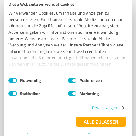
Heidenheim an der Brenz
Diese Webseite verwendet Cookies
BAUUNTERNEHMEN
SANIERUNG
BAULEITUNG
BAUBETREUUNG
Wir verwenden Cookies, um Inhalte und Anzeigen zu
personalisieren, Funktionen für soziale Medien anbieten zu
HEIDENHEIM
BAUVORHABEN
QUALITÄTSKONTROLLE
können und die Zugriffe auf unsere Website zu analysieren.
RUNDUM-SERVICE
MALERARBEITEN
GARTENBAU
HEIZUNGSBAU
Außerdem geben wir Informationen zu Ihrer Verwendung
SANITÄRINSTALLATION
unserer Website an unsere Partner für soziale Medien,
Werbung und Analysen weiter. Unsere Partner führen diese
Informationen möglicherweise mit weiteren Daten
Lammstraße 23, 89520 Heidenheim an der Brenz
zusammen, die Sie ihnen bereitgestellt haben oder die sie im
info@nick-baupartner.de
www.nick-baupartner.de/
Rahmen Ihrer Nutzung der Dienste gesammelt haben.
4,60 / 5,00
Einwilligungsauswahl
Impressum
|
Datenschutzbestimmungen
Notwendig
Präferenzen
26
Bewertungen
(1 Quelle)
Statistiken
Marketing
Details zeigen
7
Bauwesen
RIFFEL BAU & FERTIGTEILE GmbH
ALLE ZULASSEN
Hochwertige Bauprojekte und Fertigteile von RIFFEL