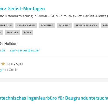
cz Gerüst-Montagen
und Kranvermietung in Rowa - SGM- Smuskewicz Gerüst-Monta
RMIETUNG
LKW-LADEKRAN
SICHERHEIT
QUALITÄT
INDUSTRIEANLAGEN
BRÜ
N
TRIBÜNEN
ROWA
4 Holldorf
.de
sgm-geruestbau.de/
5,00 / 5,00
gen
(1 Quelle)
technisches Ingenieurbüro für Baugrunduntersuch