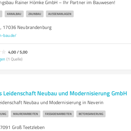
tungsbau Rainer Hömke GmbH – Ihr Partner im Bauwesen!
KANALBAU
ZAUNBAU
AUSSENANLAGEN
 3, 17036 Neubrandenburg
h-bau.de/
4,00 / 5,00
gen
(1 Quelle)
us Leidenschaft Neubau und Modernisierung GmbH
eidenschaft Neubau und Modernisierung in Neverin
RUNG
MAURERARBEITEN
FASSADENARBEITEN
BETONSANIERUNG
17091 Groß Teetzleben