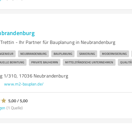
eubrandenburg
 Trettin - Ihr Partner für Bauplanung in Neubrandenburg
NGENIEUR
NEUBRANDENBURG
BAUPLANUNG
SANIERUNG
MODERNISIERUNG
IDUELLE BERATUNG
PRIVATE BAUHERRN
MITTELSTÄNDISCHE UNTERNEHMEN
QUALITÄ
g 1/310, 17036 Neubrandenburg
www.m2-bauplan.de/
5,00 / 5,00
gen
(1 Quelle)