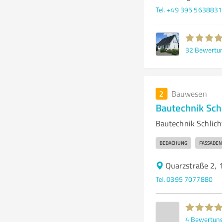
Tel. +49 395 563883
32
Bewertu
2
Bauwesen
Bautechnik Sc
Bautechnik Schlich
BEDACHUNG
FASSADEN
Quarzstraße 2,
Tel. 0395 7077880
4
Bewertun