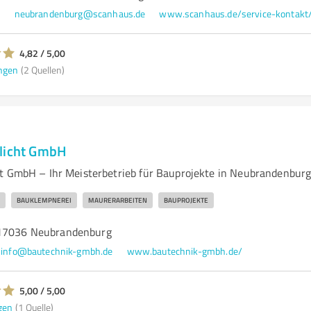
1
neubrandenburg@scanhaus.de
4,82 / 5,00
ngen
(2 Quellen)
hlicht GmbH
t GmbH – Ihr Meisterbetrieb für Bauprojekte in Neubrandenbur
BAUKLEMPNEREI
MAURERARBEITEN
BAUPROJEKTE
 17036 Neubrandenburg
info@bautechnik-gmbh.de
www.bautechnik-gmbh.de/
5,00 / 5,00
gen
(1 Quelle)