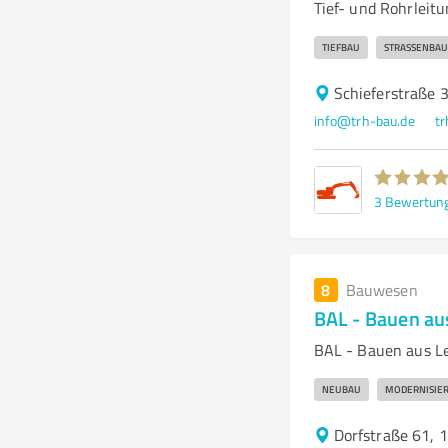
Tief- und Rohrlei
TIEFBAU
STRASSENBAU
Schieferstraße
info@trh-bau.de
tr
3
Bewertun
8
Bauwesen
BAL - Bauen a
BAL - Bauen aus L
NEUBAU
MODERNISIE
Dorfstraße 61, 