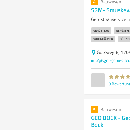
4
Bauwesen
SGM- Smuskewi
Gerüstbauservice 
GERÜSTBAU
GERÜSTVE
WOHNHÄUSER
BÜHNE
Gutsweg 6, 1709
info@sgm-geruestbau
8
Bewertun
5
Bauwesen
GEO BOCK - Geo
Bock