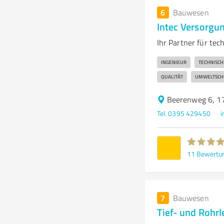
6
Bauwesen
Intec Versorgu
Ihr Partner für t
INGENIEUR
TECHNISC
QUALITÄT
UMWELTSCH
Beerenweg 6, 1
Tel. 0395 429450
i
11
Bewertu
7
Bauwesen
Tief- und Roh