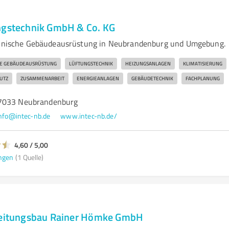
ngstechnik GmbH & Co. KG
echnische Gebäudeausrüstung in Neubrandenburg und Umgebung.
HE GEBÄUDEAUSRÜSTUNG
LÜFTUNGSTECHNIK
HEIZUNGSANLAGEN
KLIMATISIERUNG
UTZ
ZUSAMMENARBEIT
ENERGIEANLAGEN
GEBÄUDETECHNIK
FACHPLANUNG
7033 Neubrandenburg
nfo@intec-nb.de
www.intec-nb.de/
4,60 / 5,00
ngen
(1 Quelle)
rleitungsbau Rainer Hömke GmbH