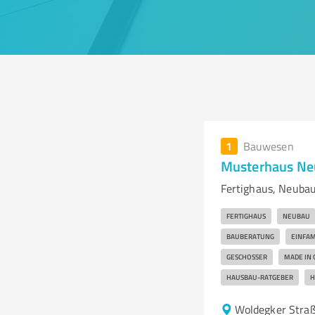
1
Bauwesen
Musterhaus Ne
Fertighaus, Neubau
FERTIGHAUS
NEUBAU
BAUBERATUNG
EINFAM
GESCHOSSER
MADE IN
HAUSBAU-RATGEBER
H
Woldegker Stra