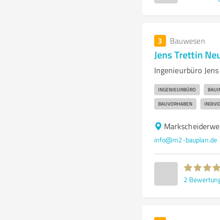
3
Bauwesen
Jens Trettin N
Ingenieurbüro Jens
INGENIEURBÜRO
BAUI
BAUVORHABEN
INDIV
Markscheiderwe
info@m2-bauplan.de
2
Bewertun