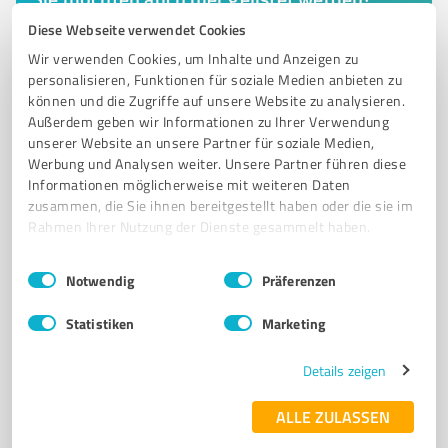
Registrieren Sie sich jetzt und werden Sie ein von
Diese Webseite verwendet Cookies
Kunden empfohlener ProvenExpert!
Wir verwenden Cookies, um Inhalte und Anzeigen zu
personalisieren, Funktionen für soziale Medien anbieten zu
können und die Zugriffe auf unsere Website zu analysieren.
Außerdem geben wir Informationen zu Ihrer Verwendung
6
Bauwesen
unserer Website an unsere Partner für soziale Medien,
Werbung und Analysen weiter. Unsere Partner führen diese
Horst Schulz Bauunternehmung GmbH
Informationen möglicherweise mit weiteren Daten
Horst Schulz GmbH: Ihr Partner für Tiefbau in der
zusammen, die Sie ihnen bereitgestellt haben oder die sie im
Rhein-Mosel-Region
Rahmen Ihrer Nutzung der Dienste gesammelt haben.
TIEFBAU
STRASSENBAU
KANALTIEFBAU
Einwilligungsauswahl
Impressum
|
Datenschutzbestimmungen
Notwendig
Präferenzen
GARTEN- UND LANDSCHAFTSBAU
SPEZIALTIEFBAU
Statistiken
Marketing
Anderbachstraße 2, 56072 Koblenz
Tel. 0261 922890
info@h-s-bau.de
h-s-bau.de/
Details zeigen
ALLE ZULASSEN
4,60 / 5,00
32
Bewertungen
(1 Quelle)