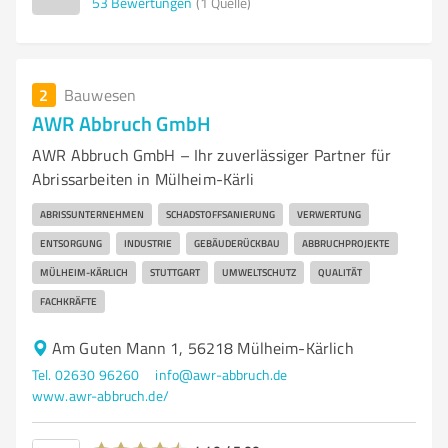
53
Bewertungen
(1 Quelle)
2
Bauwesen
AWR Abbruch GmbH
AWR Abbruch GmbH – Ihr zuverlässiger Partner für
Abrissarbeiten in Mülheim-Kärli
ABRISSUNTERNEHMEN
SCHADSTOFFSANIERUNG
VERWERTUNG
ENTSORGUNG
INDUSTRIE
GEBÄUDERÜCKBAU
ABBRUCHPROJEKTE
MÜLHEIM-KÄRLICH
STUTTGART
UMWELTSCHUTZ
QUALITÄT
FACHKRÄFTE
Am Guten Mann 1, 56218 Mülheim-Kärlich
Tel. 02630 96260
info@awr-abbruch.de
www.awr-abbruch.de/