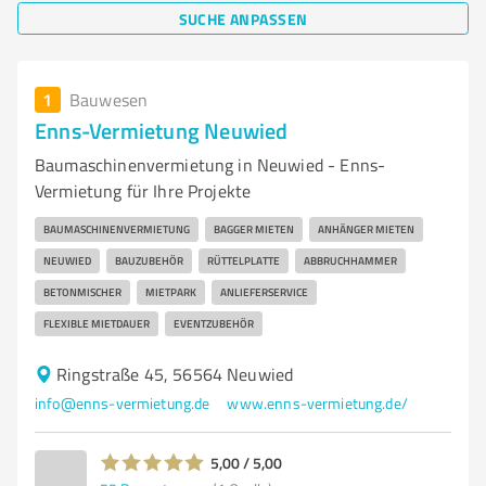
SUCHE ANPASSEN
1
Bauwesen
Enns-Vermietung Neuwied
Baumaschinenvermietung in Neuwied - Enns-
Vermietung für Ihre Projekte
BAUMASCHINENVERMIETUNG
BAGGER MIETEN
ANHÄNGER MIETEN
NEUWIED
BAUZUBEHÖR
RÜTTELPLATTE
ABBRUCHHAMMER
BETONMISCHER
MIETPARK
ANLIEFERSERVICE
FLEXIBLE MIETDAUER
EVENTZUBEHÖR
Ringstraße 45, 56564 Neuwied
info@enns-vermietung.de
www.enns-vermietung.de/
5,00 / 5,00