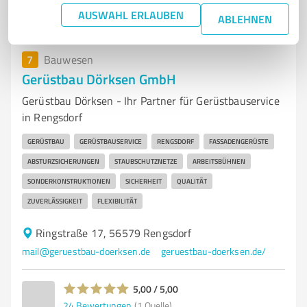
AUSWAHL ERLAUBEN
ABLEHNEN
7
Bauwesen
Gerüstbau Dörksen GmbH
Gerüstbau Dörksen - Ihr Partner für Gerüstbauservice
in Rengsdorf
GERÜSTBAU
GERÜSTBAUSERVICE
RENGSDORF
FASSADENGERÜSTE
ABSTURZSICHERUNGEN
STAUBSCHUTZNETZE
ARBEITSBÜHNEN
SONDERKONSTRUKTIONEN
SICHERHEIT
QUALITÄT
ZUVERLÄSSIGKEIT
FLEXIBILITÄT
Ringstraße 17, 56579 Rengsdorf
mail@geruestbau-doerksen.de
geruestbau-doerksen.de/
5,00 / 5,00
24
Bewertungen
(1 Quelle)