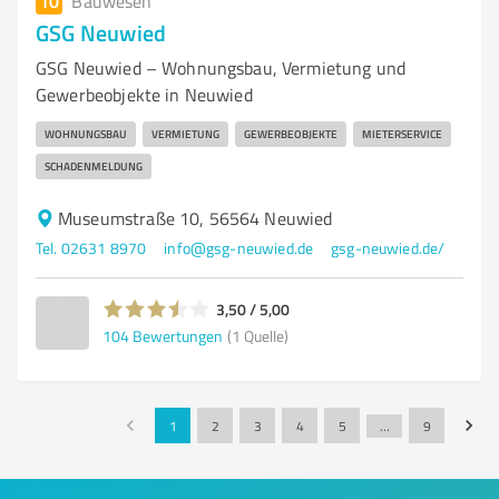
10
Bauwesen
GSG Neuwied
GSG Neuwied – Wohnungsbau, Vermietung und
Gewerbeobjekte in Neuwied
WOHNUNGSBAU
VERMIETUNG
GEWERBEOBJEKTE
MIETERSERVICE
SCHADENMELDUNG
Museumstraße 10, 56564 Neuwied
Tel. 02631 8970
info@gsg-neuwied.de
gsg-neuwied.de/
3,50 / 5,00
104
Bewertungen
(1 Quelle)
1
2
3
4
5
…
9