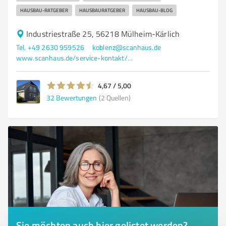
HAUSBAU-RATGEBER
HAUSBAURATGEBER
HAUSBAU-BLOG
Industriestraße 25, 56218 Mülheim-Kärlich
Tel. +49 2630 959526
koblenz@scanhaus.de
www.scanhaus.de/service-kontakt/musterhaeuser/musterhauscenter-koblenz
4,67 / 5,00
32
Bewertungen
(2 Quellen)
Sie möchten auch hier gelistet werden?