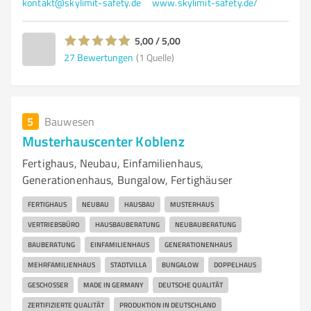
kontakt@skylimit-safety.de
www.skylimit-safety.de/
5,00 / 5,00
27
Bewertungen
(1 Quelle)
5
Bauwesen
Musterhauscenter Koblenz
Fertighaus, Neubau, Einfamilienhaus,
Generationenhaus, Bungalow, Fertighäuser
FERTIGHAUS
NEUBAU
HAUSBAU
MUSTERHAUS
VERTRIEBSBÜRO
HAUSBAUBERATUNG
NEUBAUBERATUNG
BAUBERATUNG
EINFAMILIENHAUS
GENERATIONENHAUS
MEHRFAMILIENHAUS
STADTVILLA
BUNGALOW
DOPPELHAUS
GESCHOSSER
MADE IN GERMANY
DEUTSCHE QUALITÄT
ZERTIFIZIERTE QUALITÄT
PRODUKTION IN DEUTSCHLAND