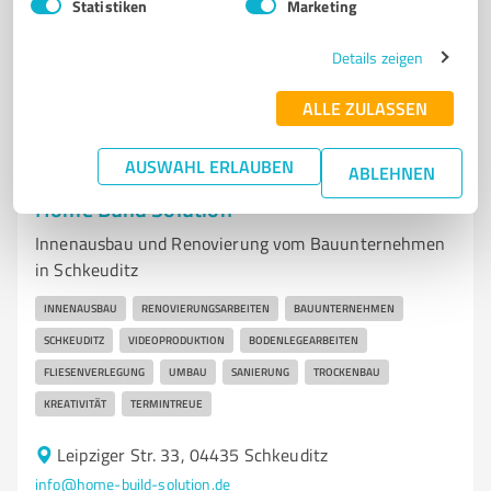
Statistiken
Marketing
5,00 / 5,00
Details zeigen
25
Bewertungen
(1 Quelle)
ALLE ZULASSEN
AUSWAHL ERLAUBEN
ABLEHNEN
7
Bauwesen
Home Build Solution
Innenausbau und Renovierung vom Bauunternehmen
in Schkeuditz
INNENAUSBAU
RENOVIERUNGSARBEITEN
BAUUNTERNEHMEN
SCHKEUDITZ
VIDEOPRODUKTION
BODENLEGEARBEITEN
FLIESENVERLEGUNG
UMBAU
SANIERUNG
TROCKENBAU
KREATIVITÄT
TERMINTREUE
Leipziger Str. 33, 04435 Schkeuditz
info@home-build-solution.de