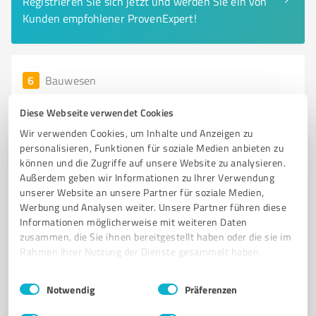
Registrieren Sie sich jetzt und werden Sie ein von
Kunden empfohlener ProvenExpert!
6
Bauwesen
MAST Baumaschinen |
Diese Webseite verwendet Cookies
Baumaschinenverleih
Wir verwenden Cookies, um Inhalte und Anzeigen zu
MAST Baumaschinenverleih für Baumaschinen und
personalisieren, Funktionen für soziale Medien anbieten zu
Gartentechnik im Saalekreis
können und die Zugriffe auf unsere Website zu analysieren.
Außerdem geben wir Informationen zu Ihrer Verwendung
BAUMASCHINENVERLEIH
BAUMASCHINEN MIETEN
GARTENTECHNIK
unserer Website an unsere Partner für soziale Medien,
MINIBAGGER
WURZELFRÄSE
RÜTTELPLATTE
SAALEKREIS
Werbung und Analysen weiter. Unsere Partner führen diese
Informationen möglicherweise mit weiteren Daten
MIETSERVICE
HOCHWERTIGE MASCHINEN
PROFESSIONELLE BERATUNG
zusammen, die Sie ihnen bereitgestellt haben oder die sie im
FLEXIBLER SERVICE
FAIRE MIETKONDITIONEN
Rahmen Ihrer Nutzung der Dienste gesammelt haben.
Schnellrodaer Str. 17, 06249 Mücheln (Geiseltal)
Einwilligungsauswahl
Impressum
|
Datenschutzbestimmungen
Notwendig
Präferenzen
info@mast-baumaschinen.de
www.mast-baumaschinen.de/