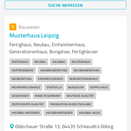
SUCHE ANPASSEN
1
Bauwesen
Musterhaus Leipzig
Fertighaus, Neubau, Einfamilienhaus,
Generationenhaus, Bungalow, Fertighäuser
FERTIGHAUS
NEUBAU
HAUSBAU
MUSTERHAUS
VERTRIEBSBÜRO
HAUSBAUBERATUNG
NEUBAUBERATUNG
BAUBERATUNG
EINFAMILIENHAUS
GENERATIONENHAUS
MEHRFAMILIENHAUS
STADTVILLA
BUNGALOW
DOPPELHAUS
GESCHOSSER
MADE IN GERMANY
DEUTSCHE QUALITÄT
ZERTIFIZIERTE QUALITÄT
PRODUKTION IN DEUTSCHLAND
HAUSBAU-RATGEBER
HAUSBAURATGEBER
HAUSBAU-BLOG
Döbichauer Straße 13, 04435 Schkeuditz-Dölzig