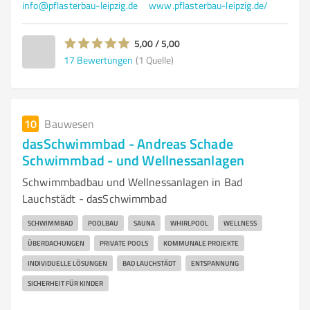
info@pflasterbau-leipzig.de
www.pflasterbau-leipzig.de/
5,00 / 5,00
17
Bewertungen
(1 Quelle)
10
Bauwesen
dasSchwimmbad - Andreas Schade
Schwimmbad - und Wellnessanlagen
Schwimmbadbau und Wellnessanlagen in Bad
Lauchstädt - dasSchwimmbad
SCHWIMMBAD
POOLBAU
SAUNA
WHIRLPOOL
WELLNESS
ÜBERDACHUNGEN
PRIVATE POOLS
KOMMUNALE PROJEKTE
INDIVIDUELLE LÖSUNGEN
BAD LAUCHSTÄDT
ENTSPANNUNG
SICHERHEIT FÜR KINDER