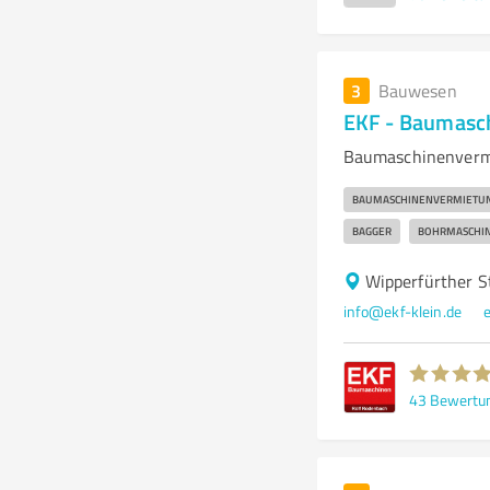
3
Bauwesen
EKF - Baumasc
Baumaschinenvermi
BAUMASCHINENVERMIETU
BAGGER
BOHRMASCHI
Wipperfürther S
info@ekf-klein.de
e
43
Bewertu