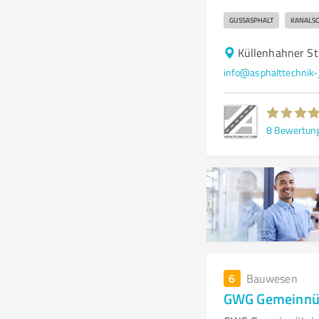
GUSSASPHALT
KANALS
Küllenhahner St
info@asphalttechnik-
8
Bewertun
6
Bauwesen
GWG Gemeinnüt