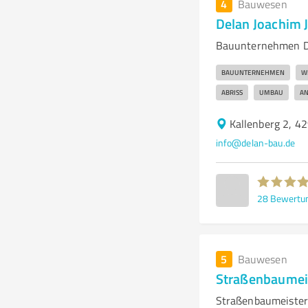
4
Bauwesen
Delan Joachim J
Bauunternehmen Del
BAUUNTERNEHMEN
W
ABRISS
UMBAU
A
Kallenberg 2, 4
info@delan-bau.de
28
Bewertu
5
Bauwesen
Straßenbaumeis
Straßenbaumeister 