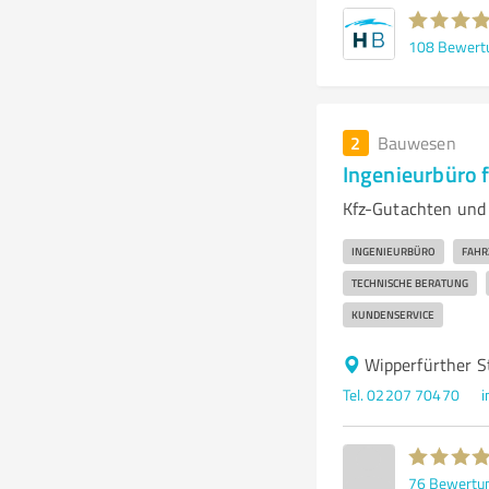
108
Bewert
2
Bauwesen
Ingenieurbüro 
Kfz-Gutachten und
INGENIEURBÜRO
FAHR
TECHNISCHE BERATUNG
KUNDENSERVICE
Wipperfürther S
Tel. 02207 70470
i
76
Bewertu