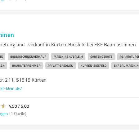
hinen
etung und -verkauf in Kürten-Biesfeld bei EKF Baumaschinen
NG
BAUMASCHINENVERKAUF
MASCHINENVERLEIH
GARTENGERÄTE
REPARATURS
NEN
BAUUNTERNEHMER
PRIVATPERSONEN
KÜRTEN-BIESFELD
EKF BAUMASCHIN
tr. 211, 51515 Kürten
kf-klein.de/
4,50 / 5,00
ngen
(1 Quelle)