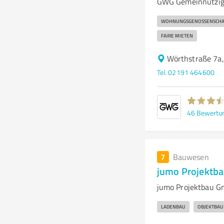
GWG Gemeinnützige
WOHNUNGSGENOSSENSCHA
FAIRE MIETEN
Wörthstraße 7a
Tel. 02191 464600
46
Bewertu
7
Bauwesen
jumo Projektb
jumo Projektbau G
LADENBAU
OBJEKTBAU