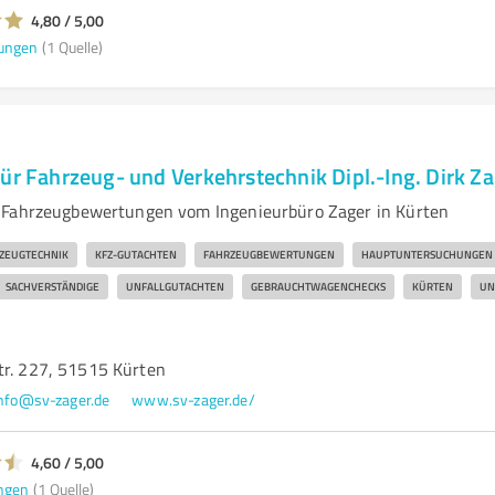
4,80 / 5,00
ungen
(1 Quelle)
für Fahrzeug- und Verkehrstechnik Dipl.-Ing. Dirk 
 Fahrzeugbewertungen vom Ingenieurbüro Zager in Kürten
ZEUGTECHNIK
KFZ-GUTACHTEN
FAHRZEUGBEWERTUNGEN
HAUPTUNTERSUCHUNGEN
SACHVERSTÄNDIGE
UNFALLGUTACHTEN
GEBRAUCHTWAGENCHECKS
KÜRTEN
UN
tr. 227, 51515 Kürten
nfo@sv-zager.de
www.sv-zager.de/
4,60 / 5,00
ngen
(1 Quelle)