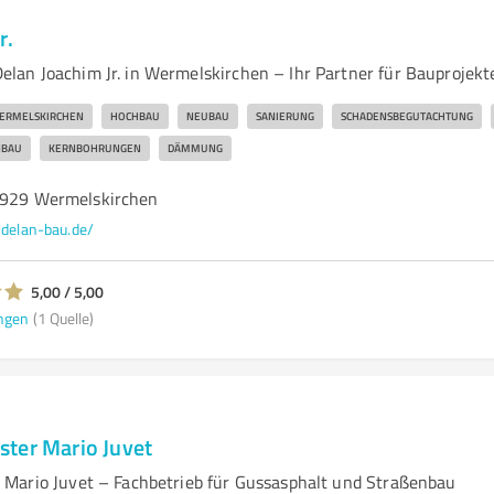
r.
an Joachim Jr. in Wermelskirchen – Ihr Partner für Bauprojekt
ERMELSKIRCHEN
HOCHBAU
NEUBAU
SANIERUNG
SCHADENSBEGUTACHTUNG
NBAU
KERNBOHRUNGEN
DÄMMUNG
2929 Wermelskirchen
delan-bau.de/
5,00 / 5,00
ngen
(1 Quelle)
ter Mario Juvet
Mario Juvet – Fachbetrieb für Gussasphalt und Straßenbau