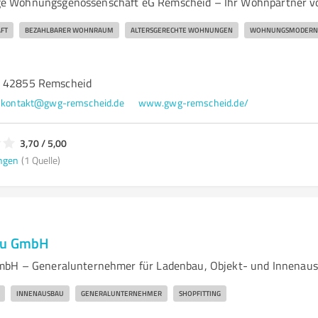
 Wohnungsgenossenschaft eG Remscheid – Ihr Wohnpartner vo
FT
BEZAHLBARER WOHNRAUM
ALTERSGERECHTE WOHNUNGEN
WOHNUNGSMODERNI
, 42855 Remscheid
kontakt@gwg-remscheid.de
www.gwg-remscheid.de/
3,70 / 5,00
ngen
(1 Quelle)
au GmbH
mbH – Generalunternehmer für Ladenbau, Objekt- und Innenau
INNENAUSBAU
GENERALUNTERNEHMER
SHOPFITTING