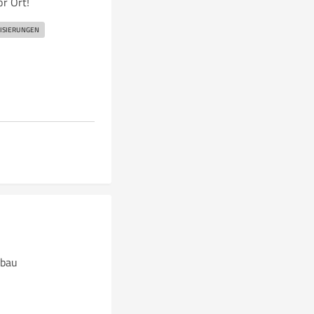
r Ort!
SIERUNGEN
sbau