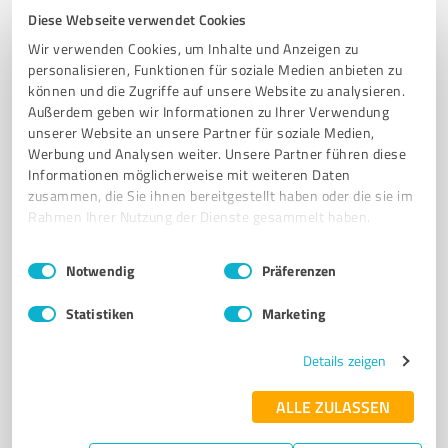
Erdbau und landwirtschaftliche Dienstleistungen in
Diese Webseite verwendet Cookies
Friesland von Günther Bäcker
Wir verwenden Cookies, um Inhalte und Anzeigen zu
personalisieren, Funktionen für soziale Medien anbieten zu
ERDBAU
TIEFBAU
PFLASTERARBEITEN
können und die Zugriffe auf unsere Website zu analysieren.
LANDWIRTSCHAFTLICHE DIENSTLEISTUNGEN
GRASHÄCKSEL
Außerdem geben wir Informationen zu Ihrer Verwendung
unserer Website an unsere Partner für soziale Medien,
NACHHALTIGE LANDWIRTSCHAFT
BETONARBEITEN
Werbung und Analysen weiter. Unsere Partner führen diese
ROHRVERLEGEARBEITEN
ÖKOLOGISCHE BAUSTOFFE
FUHRBETRIEB
Informationen möglicherweise mit weiteren Daten
KOMMUNALE DIENSTLEISTUNGEN
INNOVATIVE LÖSUNGEN
zusammen, die Sie ihnen bereitgestellt haben oder die sie im
Rahmen Ihrer Nutzung der Dienste gesammelt haben.
Collsteder Ring 6, 26340 Zetel
Einwilligungsauswahl
Impressum
|
Datenschutzbestimmungen
info@baecker-gmbh.de
baecker-gmbh.de/
Notwendig
Präferenzen
Statistiken
Marketing
4,80 / 5,00
29
Bewertungen
(1 Quelle)
Details zeigen
ALLE ZULASSEN
7
Bauwesen