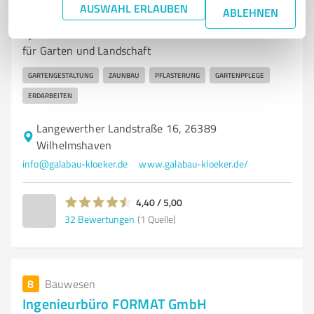
AUSWAHL ERLAUBEN
Björn Klöker Garten und Landschaftsbau
ABLEHNEN
Björn Klöker Garten und Landschaftsbau – Ihr Partner
für Garten und Landschaft
GARTENGESTALTUNG
ZAUNBAU
PFLASTERUNG
GARTENPFLEGE
ERDARBEITEN
Langewerther Landstraße 16, 26389
Wilhelmshaven
info@galabau-kloeker.de
www.galabau-kloeker.de/
4,40 / 5,00
32
Bewertungen
(1 Quelle)
8
Bauwesen
Ingenieurbüro FORMAT GmbH