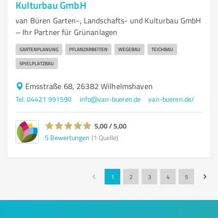
Kulturbau GmbH
van Büren Garten-, Landschafts- und Kulturbau GmbH
– Ihr Partner für Grünanlagen
GARTENPLANUNG
PFLANZARBEITEN
WEGEBAU
TEICHBAU
SPIELPLATZBAU
Emsstraße 68, 26382 Wilhelmshaven
Tel. 04421 991590
info@van-bueren.de
van-bueren.de/
5,00 / 5,00
5
Bewertungen
(1 Quelle)
1
2
3
4
5