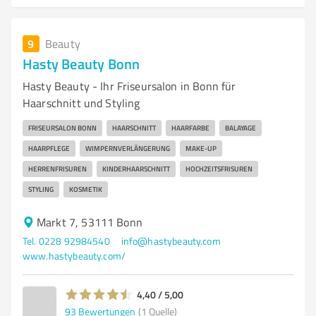
9
Beauty
Hasty Beauty Bonn
Hasty Beauty - Ihr Friseursalon in Bonn für
Haarschnitt und Styling
FRISEURSALON BONN
HAARSCHNITT
HAARFARBE
BALAYAGE
HAARPFLEGE
WIMPERNVERLÄNGERUNG
MAKE-UP
HERRENFRISUREN
KINDERHAARSCHNITT
HOCHZEITSFRISUREN
STYLING
KOSMETIK
Markt 7, 53111 Bonn
Tel. 0228 92984540
info@hastybeauty.com
www.hastybeauty.com/
4,40 / 5,00
93
Bewertungen
(1 Quelle)