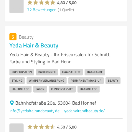
4,80 / 5,00
72
Bewertungen
(1 Quelle)
5
Beauty
Yeda Hair & Beauty
Yeda Hair & Beauty - Ihr Friseursalon für Schnitt,
Farbe und Styling in Bad Honn
FRISEURSALON
BAD HONNEF
HAARSCHNITT
HAARFARBE
STYLING
WIMPERNVERLÄNGERUNG
PERMANENT MAKE-UP
BEAUTY
HAUTPFLEGE
SALON
KUNDENSERVICE
HAARPFLEGE
Bahnhofstraße 20a, 53604 Bad Honnef
info@yedahairandbeauty.de
yedahairandbeauty.de/
4,50 / 5,00