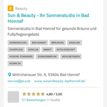
8
Beauty
Sun & Beauty - Ihr Sonnenstudio in Bad
Honnef
Sonnenstudio in Bad Honnef für gesunde Bräune und
Fußpflegeangebote
SONNENSTUDIO
BAD HONNEF
BRÄUNUNG
ERGOLINE
FUSSPFLEGE
SUNCLUB
RABATT
MITGLIEDSCHAFT
HYGIENE-STANDARDS
SOMMERBRÄUNE
WOHLBEFINDEN
KOSMETIK
Wittichenauer Str. 6, 53604 Bad Honnef
service@pca.de
www.sunandbeauty-badhonnef.de/
4,80 / 5,00
51
Bewertungen
(1 Quelle)