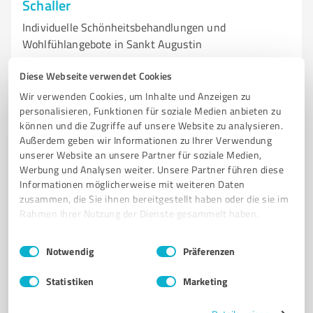
Schaller
Individuelle Schönheitsbehandlungen und
Wohlfühlangebote in Sankt Augustin
SCHÖNHEITSSALON
KOSMETIKSTUDIO
INDIVIDUELLE BEHANDLUNGEN
Diese Webseite verwendet Cookies
WOHLFÜHLBEHANDLUNGEN
NATÜRLICHE SCHÖNHEIT
ENTSPANNUNG
Wir verwenden Cookies, um Inhalte und Anzeigen zu
SANKT AUGUSTIN
HOCHWERTIGE PRODUKTE
PERSÖNLICHE BETREUUNG
personalisieren, Funktionen für soziale Medien anbieten zu
können und die Zugriffe auf unsere Website zu analysieren.
BEAUTY-BEHANDLUNGEN
KUNDENZUFRIEDENHEIT
Außerdem geben wir Informationen zu Ihrer Verwendung
KÖRPER GEIST SEELE
unserer Website an unsere Partner für soziale Medien,
Werbung und Analysen weiter. Unsere Partner führen diese
Großenbuschstraße 109, 53757 Sankt Augustin
Informationen möglicherweise mit weiteren Daten
zusammen, die Sie ihnen bereitgestellt haben oder die sie im
info@beauty-face-feet.de
beauty-face-feet.de/
Rahmen Ihrer Nutzung der Dienste gesammelt haben.
4,80 / 5,00
Einwilligungsauswahl
Impressum
|
Datenschutzbestimmungen
Notwendig
Präferenzen
77
Bewertungen
(1 Quelle)
Statistiken
Marketing