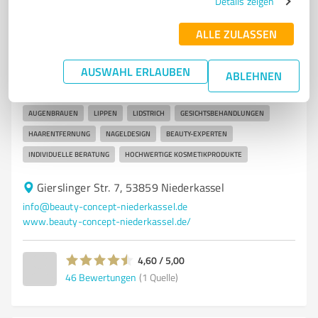
Details zeigen
7
Beauty
Beauty Concept Niederkassel
ALLE ZULASSEN
Beauty Concept in Niederkassel - Ihr Schönheitssalon
für Permanent Make-up und K
AUSWAHL ERLAUBEN
ABLEHNEN
SCHÖNHEITSSALON
KOSMETIKSTUDIO
PERMANENT MAKE-UP
AUGENBRAUEN
LIPPEN
LIDSTRICH
GESICHTSBEHANDLUNGEN
HAARENTFERNUNG
NAGELDESIGN
BEAUTY-EXPERTEN
INDIVIDUELLE BERATUNG
HOCHWERTIGE KOSMETIKPRODUKTE
Gierslinger Str. 7, 53859 Niederkassel
info@beauty-concept-niederkassel.de
www.beauty-concept-niederkassel.de/
4,60 / 5,00
46
Bewertungen
(1 Quelle)