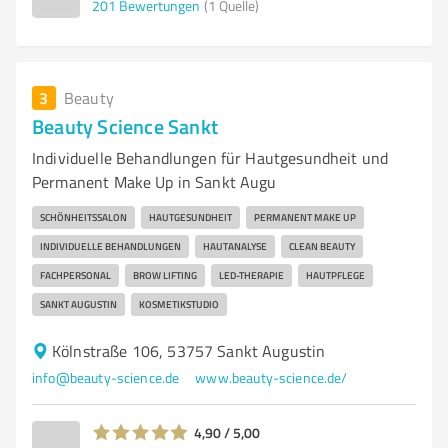
201
Bewertungen
(1 Quelle)
3
Beauty
Beauty Science Sankt
Individuelle Behandlungen für Hautgesundheit und
Permanent Make Up in Sankt Augu
SCHÖNHEITSSALON
HAUTGESUNDHEIT
PERMANENT MAKE UP
INDIVIDUELLE BEHANDLUNGEN
HAUTANALYSE
CLEAN BEAUTY
FACHPERSONAL
BROW LIFTING
LED-THERAPIE
HAUTPFLEGE
SANKT AUGUSTIN
KOSMETIKSTUDIO
Kölnstraße 106, 53757 Sankt Augustin
info@beauty-science.de
www.beauty-science.de/
4,90 / 5,00