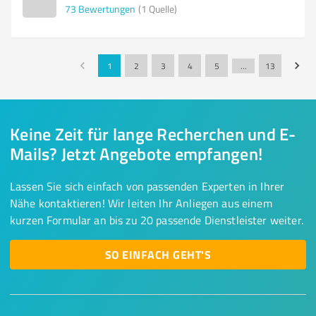
73
Bewertungen
(1 Quelle)
1
2
3
4
5
…
13
Keine Zeit für lange Recherchen und E-
Mails? Jetzt Angebote empfangen!
Lassen Sie sich einfach von passenden Experten in Ihrer
Nähe kontaktieren! Wir leiten Ihr Anliegen aus einem
kurzen Formular an bis zu 20 passende Dienstleister weiter.
SO EINFACH GEHT'S